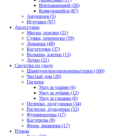
Впитывающий
(26)
Комкующийся
(87)
Амуниция
(5)
Игрушки
(97)
Аксессуары
Миски, поилки
(21)
Сумки, переноски
(59)
Лежанки
(49)
Когтеточки
(37)
Вольеры, клетки
(13)
Лотки
(21)
Средства по уходу
Шампуни/кондиционеры/спреи
(100)
Чистый дом
(20)
Гигиена
Уход за ушами
(6)
Уход за зубами
(12)
Уход за глазами
(6)
Пеленки, подгузники
(34)
Расчески, пуходерки
(52)
Фурминаторы
(17)
Когтерезы
(8)
Фены, машинки
(17)
Птицы