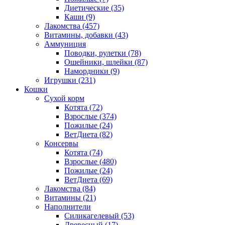
Диетические
(35)
Каши
(9)
Лакомства
(457)
Витамины, добавки
(43)
Аммуниция
Поводки, рулетки
(78)
Ошейники, шлейки
(87)
Намордники
(9)
Игрушки
(231)
Кошки
Сухой корм
Котята
(72)
Взрослые
(374)
Пожилые
(24)
ВетДиета
(82)
Консервы
Котята
(74)
Взрослые
(480)
Пожилые
(24)
ВетДиета
(69)
Лакомства
(84)
Витамины
(21)
Наполнители
Силикагелевый
(53)
Древесный
(17)