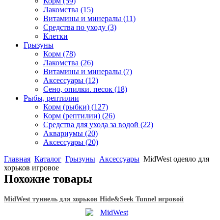
Корм
(59)
Лакомства
(15)
Витамины и минералы
(11)
Средства по уходу
(3)
Клетки
Грызуны
Корм
(78)
Лакомства
(26)
Витамины и минералы
(7)
Аксессуары
(12)
Сено, опилки. песок
(18)
Рыбы, рептилии
Корм (рыбки)
(127)
Корм (рептилии)
(26)
Средства для ухода за водой
(22)
Аквариумы
(20)
Аксессуары
(20)
Главная
Каталог
Грызуны
Аксессуары
MidWest одеяло для
хорьков игровое
Похожие товары
MidWest туннель для хорьков Hide&Seek Tunnel игровой