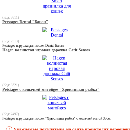
(Код: 3811)
Petstages Dental "Банан"
(Код: 2513)
Petstages игрушка для кошек Dental Банан.
Hagen волнистая игровая дорожка Сatit Senses
(Код: 3521)
Petstages с кошачьей мятойges "Хрюстящая рыбка"
(Код: 2497)
Petstages игрушка для кошек "Хрюстящая рыбка" с кошачьей мятой 33см.
!
Уважаемые покупатели, на сайте происходит переоцен