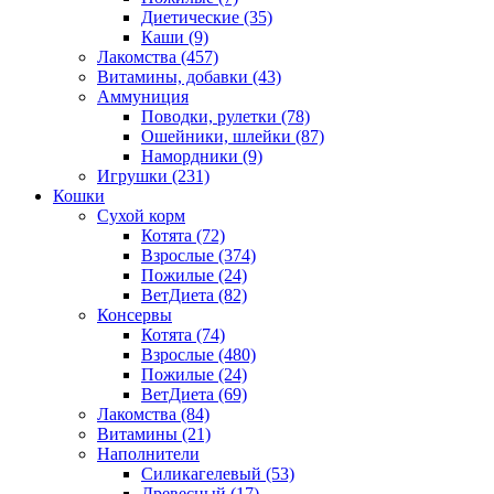
Диетические
(35)
Каши
(9)
Лакомства
(457)
Витамины, добавки
(43)
Аммуниция
Поводки, рулетки
(78)
Ошейники, шлейки
(87)
Намордники
(9)
Игрушки
(231)
Кошки
Сухой корм
Котята
(72)
Взрослые
(374)
Пожилые
(24)
ВетДиета
(82)
Консервы
Котята
(74)
Взрослые
(480)
Пожилые
(24)
ВетДиета
(69)
Лакомства
(84)
Витамины
(21)
Наполнители
Силикагелевый
(53)
Древесный
(17)