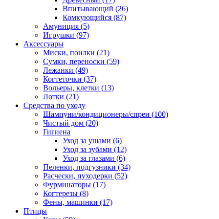
Впитывающий
(26)
Комкующийся
(87)
Амуниция
(5)
Игрушки
(97)
Аксессуары
Миски, поилки
(21)
Сумки, переноски
(59)
Лежанки
(49)
Когтеточки
(37)
Вольеры, клетки
(13)
Лотки
(21)
Средства по уходу
Шампуни/кондиционеры/спреи
(100)
Чистый дом
(20)
Гигиена
Уход за ушами
(6)
Уход за зубами
(12)
Уход за глазами
(6)
Пеленки, подгузники
(34)
Расчески, пуходерки
(52)
Фурминаторы
(17)
Когтерезы
(8)
Фены, машинки
(17)
Птицы