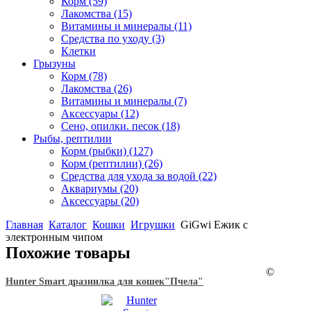
Корм
(59)
Лакомства
(15)
Витамины и минералы
(11)
Средства по уходу
(3)
Клетки
Грызуны
Корм
(78)
Лакомства
(26)
Витамины и минералы
(7)
Аксессуары
(12)
Сено, опилки. песок
(18)
Рыбы, рептилии
Корм (рыбки)
(127)
Корм (рептилии)
(26)
Средства для ухода за водой
(22)
Аквариумы
(20)
Аксессуары
(20)
Главная
Каталог
Кошки
Игрушки
GiGwi Ежик с
электронным чипом
Похожие товары
©
Hunter Smart дразнилка для кошек"Пчела"