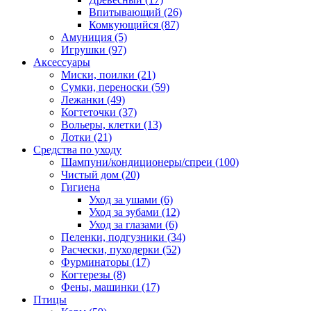
Впитывающий
(26)
Комкующийся
(87)
Амуниция
(5)
Игрушки
(97)
Аксессуары
Миски, поилки
(21)
Сумки, переноски
(59)
Лежанки
(49)
Когтеточки
(37)
Вольеры, клетки
(13)
Лотки
(21)
Средства по уходу
Шампуни/кондиционеры/спреи
(100)
Чистый дом
(20)
Гигиена
Уход за ушами
(6)
Уход за зубами
(12)
Уход за глазами
(6)
Пеленки, подгузники
(34)
Расчески, пуходерки
(52)
Фурминаторы
(17)
Когтерезы
(8)
Фены, машинки
(17)
Птицы