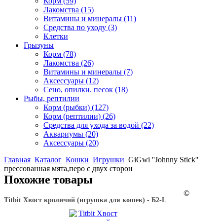
Корм
(59)
Лакомства
(15)
Витамины и минералы
(11)
Средства по уходу
(3)
Клетки
Грызуны
Корм
(78)
Лакомства
(26)
Витамины и минералы
(7)
Аксессуары
(12)
Сено, опилки. песок
(18)
Рыбы, рептилии
Корм (рыбки)
(127)
Корм (рептилии)
(26)
Средства для ухода за водой
(22)
Аквариумы
(20)
Аксессуары
(20)
Главная
Каталог
Кошки
Игрушки
GiGwi ''Johnny Stick''
прессованная мята,перо с двух сторон
Похожие товары
©
Titbit Хвост кроличий (игрушка для кошек) - Б2-L