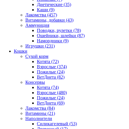
Диетические
(35)
Каши
(9)
Лакомства
(457)
Витамины, добавки
(43)
Аммуниция
Поводки, рулетки
(78)
Ошейники, шлейки
(87)
Намордники
(9)
Игрушки
(231)
Кошки
Сухой корм
Котята
(72)
Взрослые
(374)
Пожилые
(24)
ВетДиета
(82)
Консервы
Котята
(74)
Взрослые
(480)
Пожилые
(24)
ВетДиета
(69)
Лакомства
(84)
Витамины
(21)
Наполнители
Силикагелевый
(53)
Древесный
(17)