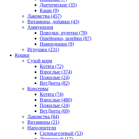
Диетические
(35)
Каши
(9)
Лакомства
(457)
Витамины, добавки
(43)
Аммуниция
Поводки, рулетки
(78)
Ошейники, шлейки
(87)
Намордники
(9)
Игрушки
(231)
Кошки
Сухой корм
Котята
(72)
Взрослые
(374)
Пожилые
(24)
ВетДиета
(82)
Консервы
Котята
(74)
Взрослые
(480)
Пожилые
(24)
ВетДиета
(69)
Лакомства
(84)
Витамины
(21)
Наполнители
Силикагелевый
(53)
Древесный
(17)