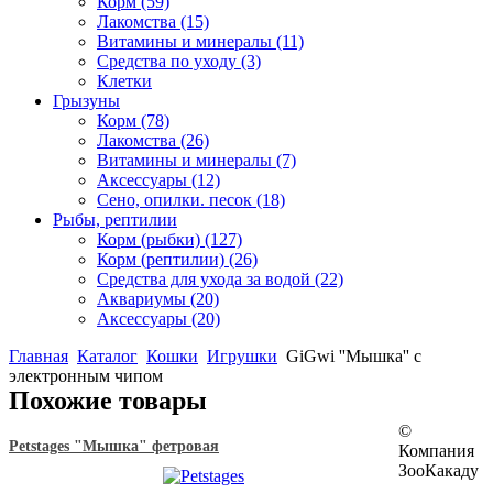
Корм
(59)
Лакомства
(15)
Витамины и минералы
(11)
Средства по уходу
(3)
Клетки
Грызуны
Корм
(78)
Лакомства
(26)
Витамины и минералы
(7)
Аксессуары
(12)
Сено, опилки. песок
(18)
Рыбы, рептилии
Корм (рыбки)
(127)
Корм (рептилии)
(26)
Средства для ухода за водой
(22)
Аквариумы
(20)
Аксессуары
(20)
Главная
Каталог
Кошки
Игрушки
GiGwi ''Мышка'' с
электронным чипом
Похожие товары
©
Petstages "Мышка" фетровая
Компания
ЗооКакаду