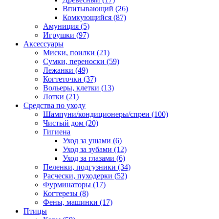
Впитывающий
(26)
Комкующийся
(87)
Амуниция
(5)
Игрушки
(97)
Аксессуары
Миски, поилки
(21)
Сумки, переноски
(59)
Лежанки
(49)
Когтеточки
(37)
Вольеры, клетки
(13)
Лотки
(21)
Средства по уходу
Шампуни/кондиционеры/спреи
(100)
Чистый дом
(20)
Гигиена
Уход за ушами
(6)
Уход за зубами
(12)
Уход за глазами
(6)
Пеленки, подгузники
(34)
Расчески, пуходерки
(52)
Фурминаторы
(17)
Когтерезы
(8)
Фены, машинки
(17)
Птицы