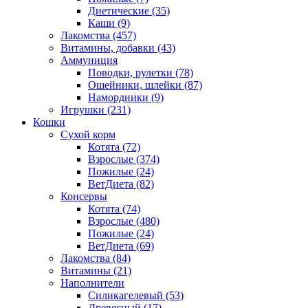
Диетические
(35)
Каши
(9)
Лакомства
(457)
Витамины, добавки
(43)
Аммуниция
Поводки, рулетки
(78)
Ошейники, шлейки
(87)
Намордники
(9)
Игрушки
(231)
Кошки
Сухой корм
Котята
(72)
Взрослые
(374)
Пожилые
(24)
ВетДиета
(82)
Консервы
Котята
(74)
Взрослые
(480)
Пожилые
(24)
ВетДиета
(69)
Лакомства
(84)
Витамины
(21)
Наполнители
Силикагелевый
(53)
Древесный
(17)