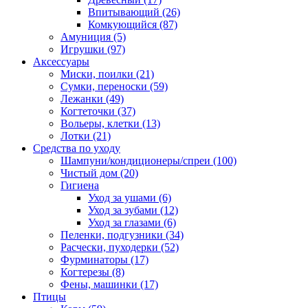
Впитывающий
(26)
Комкующийся
(87)
Амуниция
(5)
Игрушки
(97)
Аксессуары
Миски, поилки
(21)
Сумки, переноски
(59)
Лежанки
(49)
Когтеточки
(37)
Вольеры, клетки
(13)
Лотки
(21)
Средства по уходу
Шампуни/кондиционеры/спреи
(100)
Чистый дом
(20)
Гигиена
Уход за ушами
(6)
Уход за зубами
(12)
Уход за глазами
(6)
Пеленки, подгузники
(34)
Расчески, пуходерки
(52)
Фурминаторы
(17)
Когтерезы
(8)
Фены, машинки
(17)
Птицы