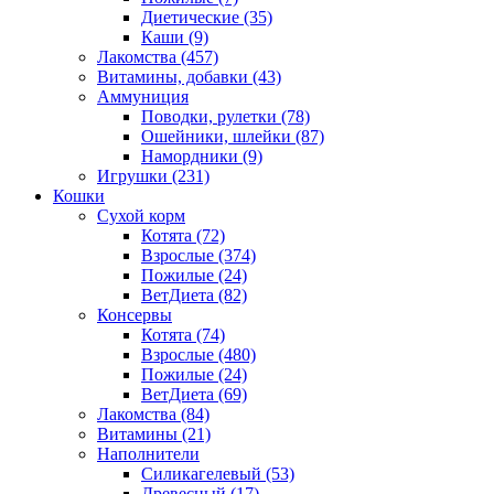
Диетические
(35)
Каши
(9)
Лакомства
(457)
Витамины, добавки
(43)
Аммуниция
Поводки, рулетки
(78)
Ошейники, шлейки
(87)
Намордники
(9)
Игрушки
(231)
Кошки
Сухой корм
Котята
(72)
Взрослые
(374)
Пожилые
(24)
ВетДиета
(82)
Консервы
Котята
(74)
Взрослые
(480)
Пожилые
(24)
ВетДиета
(69)
Лакомства
(84)
Витамины
(21)
Наполнители
Силикагелевый
(53)
Древесный
(17)