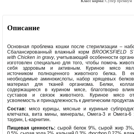
Класс корма:
Супер премиум
Описание
Основная проблема кошки после стерилизации – наб
Сбалансированный влажный корм
BROOKSFIELD ST
with Chicken in gravy
, учитывающий особенности органи
изготовлен специально для того, чтобы помочь живот
себя здоровым и активным. Куриное мясо явл
источником полноценного животного белка. В е
необходимые аминокислоты, набор хрящевых белков
материал для тканей организма. Белки, колла
содержащиеся в курином мясе, благотворно влия
суставов и связок животного. Куриное мясо от
усвояемость и принадлежность к диетическим продуктам
Состав:
мясо курицы, мясные и куриные субпродукты
клетчатка, вита мины, минералы, Омега-3 и Омега-6
таурин, L-карнитин.
Пищевая ценность:
сырой белок 9%, сырой жир 3%, 
0.5%, сырая зола 2%, кальций 0.3%, фосфор 0.27%, вла