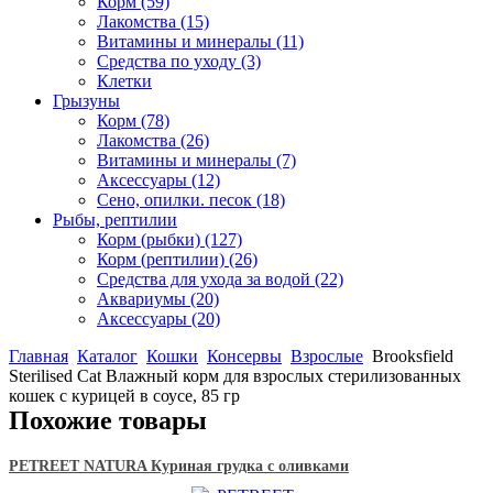
Корм
(59)
Лакомства
(15)
Витамины и минералы
(11)
Средства по уходу
(3)
Клетки
Грызуны
Корм
(78)
Лакомства
(26)
Витамины и минералы
(7)
Аксессуары
(12)
Сено, опилки. песок
(18)
Рыбы, рептилии
Корм (рыбки)
(127)
Корм (рептилии)
(26)
Средства для ухода за водой
(22)
Аквариумы
(20)
Аксессуары
(20)
Главная
Каталог
Кошки
Консервы
Взрослые
Brooksfield
Sterilised Cat Влажный корм для взрослых стерилизованных
кошек с курицей в соусе, 85 гр
Похожие товары
PETREET NATURA Куриная грудка с оливками