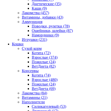
Диетические
(35)
Каши
(9)
Лакомства
(457)
Витамины, добавки
(43)
Аммуниция
Поводки, рулетки
(78)
Ошейники, шлейки
(87)
Намордники
(9)
Игрушки
(231)
Кошки
Сухой корм
Котята
(72)
Взрослые
(374)
Пожилые
(24)
ВетДиета
(82)
Консервы
Котята
(74)
Взрослые
(480)
Пожилые
(24)
ВетДиета
(69)
Лакомства
(84)
Витамины
(21)
Наполнители
Силикагелевый
(53)
Древесный
(17)