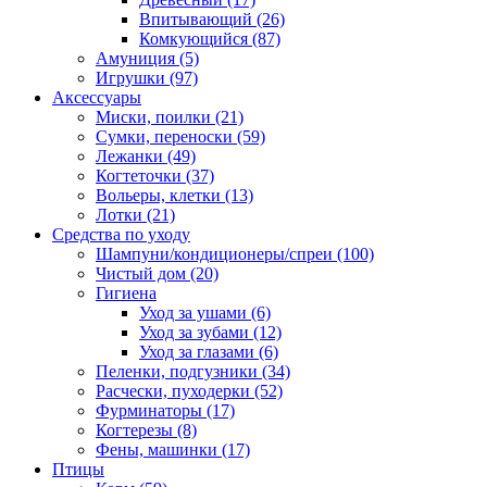
Впитывающий
(26)
Комкующийся
(87)
Амуниция
(5)
Игрушки
(97)
Аксессуары
Миски, поилки
(21)
Сумки, переноски
(59)
Лежанки
(49)
Когтеточки
(37)
Вольеры, клетки
(13)
Лотки
(21)
Средства по уходу
Шампуни/кондиционеры/спреи
(100)
Чистый дом
(20)
Гигиена
Уход за ушами
(6)
Уход за зубами
(12)
Уход за глазами
(6)
Пеленки, подгузники
(34)
Расчески, пуходерки
(52)
Фурминаторы
(17)
Когтерезы
(8)
Фены, машинки
(17)
Птицы