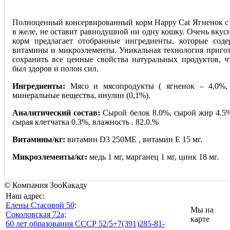
Полноценный консервированный корм Happy Cat Ягненок с
в желе, не оставит равнодушной ни одну кошку. Очень вку
корм предлагает отобранные ингредиенты, которые сод
витамины и микроэлементы. Уникальная технология пригот
сохранить все ценные свойства натуральных продуктов, 
был здоров и полон сил.
Ингредиенты:
Мясо и мясопродукты ( ягненок – 4,0%, 
минеральные вещества, инулин (0,1%).
Аналитический состав:
Сырой белок 8.0%, сырой жир 4.5%
сырая клетчатка 0.3%, влажность . 82.0.%
Витамины/кг:
витамин D3 250МЕ , витамин Е 15 мг.
Микроэлементы/кг:
медь 1 мг, марганец 1 мг, цинк 18 мг.
© Компания ЗооКакаду
Наш адрес:
Eлены Стасовой 50;
Мы на
Соколовская 72а;
карте
60 лет образования СССР 52/5
+7(391)285-81-