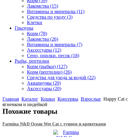
Корм
(59)
Лакомства
(15)
Витамины и минералы
(11)
Средства по уходу
(3)
Клетки
Грызуны
Корм
(78)
Лакомства
(26)
Витамины и минералы
(7)
Аксессуары
(12)
Сено, опилки. песок
(18)
Рыбы, рептилии
Корм (рыбки)
(127)
Корм (рептилии)
(26)
Средства для ухода за водой
(22)
Аквариумы
(20)
Аксессуары
(20)
Главная
Каталог
Кошки
Консервы
Взрослые
Happy Cat с
ягненком и индейкой
Похожие товары
Farmina N&D Ocean Wet Cat с тунцом и креветками