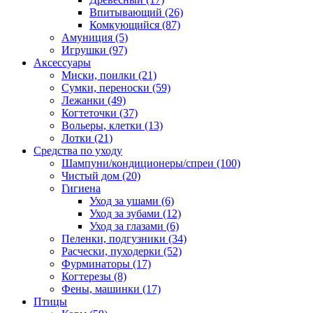
Впитывающий
(26)
Комкующийся
(87)
Амуниция
(5)
Игрушки
(97)
Аксессуары
Миски, поилки
(21)
Сумки, переноски
(59)
Лежанки
(49)
Когтеточки
(37)
Вольеры, клетки
(13)
Лотки
(21)
Средства по уходу
Шампуни/кондиционеры/спреи
(100)
Чистый дом
(20)
Гигиена
Уход за ушами
(6)
Уход за зубами
(12)
Уход за глазами
(6)
Пеленки, подгузники
(34)
Расчески, пуходерки
(52)
Фурминаторы
(17)
Когтерезы
(8)
Фены, машинки
(17)
Птицы