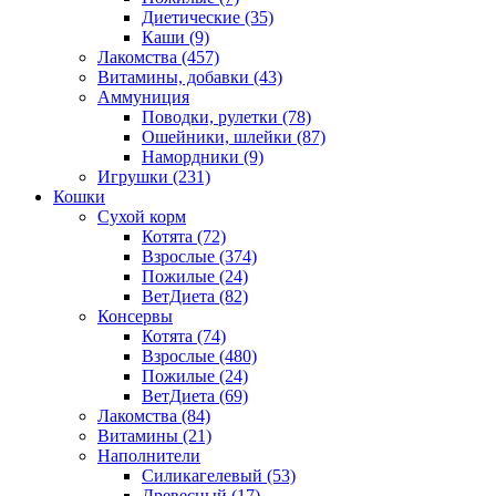
Диетические
(35)
Каши
(9)
Лакомства
(457)
Витамины, добавки
(43)
Аммуниция
Поводки, рулетки
(78)
Ошейники, шлейки
(87)
Намордники
(9)
Игрушки
(231)
Кошки
Сухой корм
Котята
(72)
Взрослые
(374)
Пожилые
(24)
ВетДиета
(82)
Консервы
Котята
(74)
Взрослые
(480)
Пожилые
(24)
ВетДиета
(69)
Лакомства
(84)
Витамины
(21)
Наполнители
Силикагелевый
(53)
Древесный
(17)