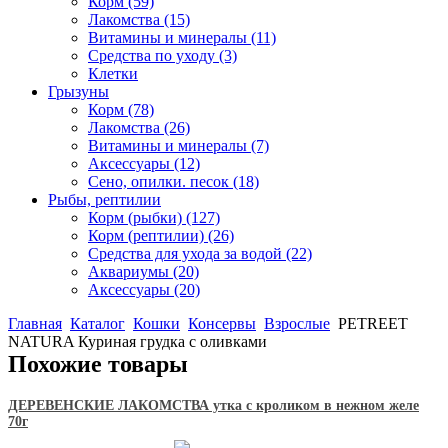
Корм
(59)
Лакомства
(15)
Витамины и минералы
(11)
Средства по уходу
(3)
Клетки
Грызуны
Корм
(78)
Лакомства
(26)
Витамины и минералы
(7)
Аксессуары
(12)
Сено, опилки. песок
(18)
Рыбы, рептилии
Корм (рыбки)
(127)
Корм (рептилии)
(26)
Средства для ухода за водой
(22)
Аквариумы
(20)
Аксессуары
(20)
Главная
Каталог
Кошки
Консервы
Взрослые
PETREET
NATURA Куриная грудка с оливками
Похожие товары
ДЕРЕВЕНСКИЕ ЛАКОМСТВА утка с кроликом в нежном желе
70г