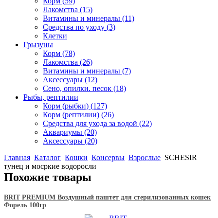
Корм
(59)
Лакомства
(15)
Витамины и минералы
(11)
Средства по уходу
(3)
Клетки
Грызуны
Корм
(78)
Лакомства
(26)
Витамины и минералы
(7)
Аксессуары
(12)
Сено, опилки. песок
(18)
Рыбы, рептилии
Корм (рыбки)
(127)
Корм (рептилии)
(26)
Средства для ухода за водой
(22)
Аквариумы
(20)
Аксессуары
(20)
Главная
Каталог
Кошки
Консервы
Взрослые
SCHESIR
тунец и мосркие водоросли
Похожие товары
BRIT PREMIUM Воздушный паштет для стерилизованных кошек
Форель 100гр