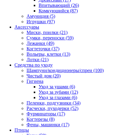
Впитывающий
(26)
Комкующийся
(87)
Амуниция
(5)
Игрушки
(97)
Аксессуары
Миски, поилки
(21)
Сумки, переноски
(59)
Лежанки
(49)
Когтеточки
(37)
Вольеры, клетки
(13)
Лотки
(21)
Средства по уходу
Шампуни/кондиционеры/спреи
(100)
Чистый дом
(20)
Гигиена
Уход за ушами
(6)
Уход за зубами
(12)
Уход за глазами
(6)
Пеленки, подгузники
(34)
Расчески, пуходерки
(52)
Фурминаторы
(17)
Когтерезы
(8)
Фены, машинки
(17)
Птицы