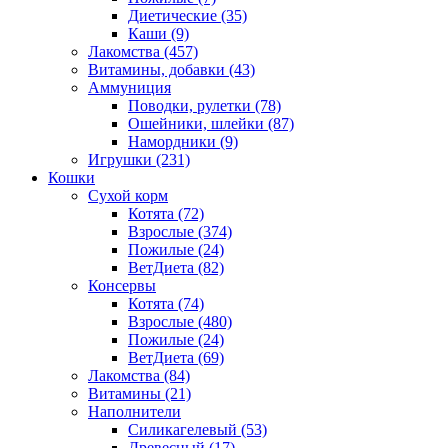
Диетические
(35)
Каши
(9)
Лакомства
(457)
Витамины, добавки
(43)
Аммуниция
Поводки, рулетки
(78)
Ошейники, шлейки
(87)
Намордники
(9)
Игрушки
(231)
Кошки
Сухой корм
Котята
(72)
Взрослые
(374)
Пожилые
(24)
ВетДиета
(82)
Консервы
Котята
(74)
Взрослые
(480)
Пожилые
(24)
ВетДиета
(69)
Лакомства
(84)
Витамины
(21)
Наполнители
Силикагелевый
(53)
Древесный
(17)