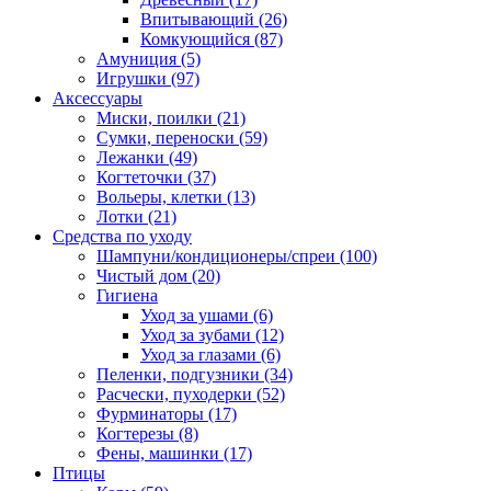
Впитывающий
(26)
Комкующийся
(87)
Амуниция
(5)
Игрушки
(97)
Аксессуары
Миски, поилки
(21)
Сумки, переноски
(59)
Лежанки
(49)
Когтеточки
(37)
Вольеры, клетки
(13)
Лотки
(21)
Средства по уходу
Шампуни/кондиционеры/спреи
(100)
Чистый дом
(20)
Гигиена
Уход за ушами
(6)
Уход за зубами
(12)
Уход за глазами
(6)
Пеленки, подгузники
(34)
Расчески, пуходерки
(52)
Фурминаторы
(17)
Когтерезы
(8)
Фены, машинки
(17)
Птицы