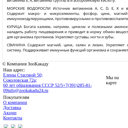
витамины E, A, витамины группы B и аскорбиновую кислоту.
МОРСКИЕ ВОДОРОСЛИ Источник витаминов А, С, D, E, K и в
Содержит макро- и микроэлементы, фосфор, цинк, магни
иммуномодулирующими, противовирусными и противовоспалите
КУРИЦА Богата калием, натрием, цинком и полезными аминок
наладить работу пищеварения и приводит в норму обмен вещес
для организма протеинов. Укрепляет суставы, ногти и зубы.
СВИНИНА Содержит магний, цинк, селен и лизин. Укрепляет с
систему. Поддерживает иммунные функций организма и сохраняет
© Компания ЗооКакаду
Наш адрес:
Eлены Стасовой 50;
Мы на
Соколовская 72а;
карте
60 лет образования СССР 52/5
+7(391)285-81-
09
info@zookakadu24.ru
Покупателям
О компании
Доставка
Акции
Контакты