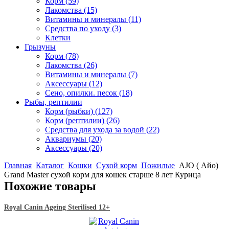
Корм
(59)
Лакомства
(15)
Витамины и минералы
(11)
Средства по уходу
(3)
Клетки
Грызуны
Корм
(78)
Лакомства
(26)
Витамины и минералы
(7)
Аксессуары
(12)
Сено, опилки. песок
(18)
Рыбы, рептилии
Корм (рыбки)
(127)
Корм (рептилии)
(26)
Средства для ухода за водой
(22)
Аквариумы
(20)
Аксессуары
(20)
Главная
Каталог
Кошки
Сухой корм
Пожилые
АJO ( Айо)
Grand Master сухой корм для кошек старше 8 лет Курица
Похожие товары
Royal Canin Ageing Sterilised 12+