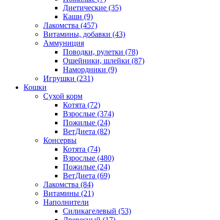
Диетические
(35)
Каши
(9)
Лакомства
(457)
Витамины, добавки
(43)
Аммуниция
Поводки, рулетки
(78)
Ошейники, шлейки
(87)
Намордники
(9)
Игрушки
(231)
Кошки
Сухой корм
Котята
(72)
Взрослые
(374)
Пожилые
(24)
ВетДиета
(82)
Консервы
Котята
(74)
Взрослые
(480)
Пожилые
(24)
ВетДиета
(69)
Лакомства
(84)
Витамины
(21)
Наполнители
Силикагелевый
(53)
Древесный
(17)