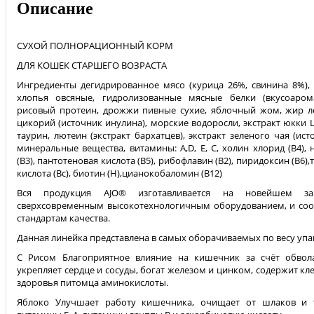
Описание
СУХОЙ ПОЛНОРАЦИОННЫЙ КОРМ
ДЛЯ КОШЕК СТАРШЕГО ВОЗРАСТА
Ингредиенты дегидрированное мясо (курица 26%, свинина 8%),
хлопья овсяные, гидролизованные мясные белки (вкусоарома
рисовый протеин, дрожжи пивные сухие, яблочный жом, жир ло
цикорий (источник инулина), морские водоросли, экстракт юкки 
таурин, лютеин (экстракт бархатцев), экстракт зеленого чая (ис
минеральные вещества, витамины: А,D, Е, С, холин хлорид (В4),
(В3), пантотеновая кислота (В5), рибофлавин (В2), пиридоксин (В6)
кислота (Вc), биотин (Н),цианокобаломин (В12)
Вся продукция AJO® изготавливается на новейшем за
сверхсовременным высокотехнологичным оборудованием, и соо
стандартам качества.
Данная линейка представлена в самых оборачиваемых по весу упа
C Рисом Благоприятное влияние на кишечник за счёт обвол
укрепляет сердце и сосуды, богат железом и цинком, содержит кл
здоровья питомца аминокислоты.
Яблоко Улучшает работу кишечника, очищает от шлаков и т