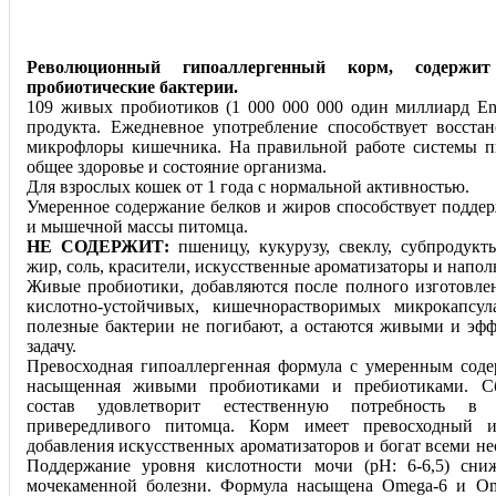
Революционный гипоаллергенный корм, содерж
пробиотические бактерии.
109 живых пробиотиков (1 000 000 000 один миллиард Ente
продукта. Ежедневное употребление способствует восст
микрофлоры кишечника. На правильной работе системы п
общее здоровье и состояние организма.
Для взрослых кошек от 1 года с нормальной активностью.
Умеренное содержание белков и жиров способствует подде
и мышечной массы питомца.
НЕ СОДЕРЖИТ:
пшеницу, кукурузу, свеклу, субпродукт
жир, соль, красители, искусственные ароматизаторы и напо
Живые пробиотики, добавляются после полного изготовле
кислотно-устойчивых, кишечнорастворимых микрокапсул
полезные бактерии не погибают, а остаются живыми и эф
задачу.
Превосходная гипоаллергенная формула с умеренным соде
насыщенная живыми пробиотиками и пребиотиками. С
состав удовлетворит естественную потребность в
привередливого питомца. Корм имеет превосходный 
добавления искусственных ароматизаторов и богат всеми н
Поддержание уровня кислотности мочи (pH: 6-6,5) сни
мочекаменной болезни. Формула насыщена Omega-6 и Om