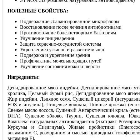
SYNOX 3D (комплекс натуральных антиоксидантов)
ПОЛЕЗНЫЕ СВОЙСТВА:
Поддержание сбалансированной микрофлоры
Восстановление после лечения антибиотиками
Противостояние болезнетворным бактериям
Улучшение пищеварения
Защита сердечно-сосудистой системы
Укрепление суставов и развитие мышц
Поддержка и укрепление зрения
Профилактика мочевыводящих путей
Улучшение состояния кожи и шерсти
Ингредиенты:
Дегидрированное мясо индейки, Дегидрированное мясо ут
кролика, Цельный бурый рис, Дегидрированное мясо ягнен
Жир индейки, Льняное семя, Сушеный цикорий (натуральн
FOS и инулина), Пищевые волокна, Пивные дрожжи (есте
Свежее масло лосося, Сушеный Антарктический криль (ест
DHA), Сушеное яблоко, Таурин, Сушеная клюква, Юкка
Комплекс натуральных антиоксидантов (Экстракт Розмарина
Куркумы и Сизигиума), Живые пробиотики (Enterococc
витамином С, розмарином и смесью природных токофероло
витамина Е).