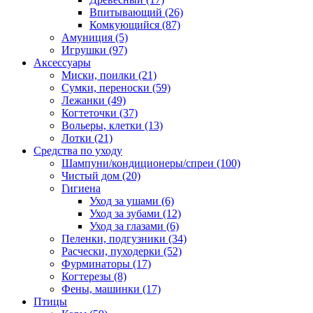
Впитывающий
(26)
Комкующийся
(87)
Амуниция
(5)
Игрушки
(97)
Аксессуары
Миски, поилки
(21)
Сумки, переноски
(59)
Лежанки
(49)
Когтеточки
(37)
Вольеры, клетки
(13)
Лотки
(21)
Средства по уходу
Шампуни/кондиционеры/спреи
(100)
Чистый дом
(20)
Гигиена
Уход за ушами
(6)
Уход за зубами
(12)
Уход за глазами
(6)
Пеленки, подгузники
(34)
Расчески, пуходерки
(52)
Фурминаторы
(17)
Когтерезы
(8)
Фены, машинки
(17)
Птицы