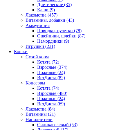
Диетические
(35)
Каши
(9)
Лакомства
(457)
Витамины, добавки
(43)
Аммуниция
Поводки, рулетки
(78)
Ошейники, шлейки
(87)
Намордники
(9)
Игрушки
(231)
Кошки
Сухой корм
Котята
(72)
Взрослые
(374)
Пожилые
(24)
ВетДиета
(82)
Консервы
Котята
(74)
Взрослые
(480)
Пожилые
(24)
ВетДиета
(69)
Лакомства
(84)
Витамины
(21)
Наполнители
Силикагелевый
(53)
Древесный
(17)