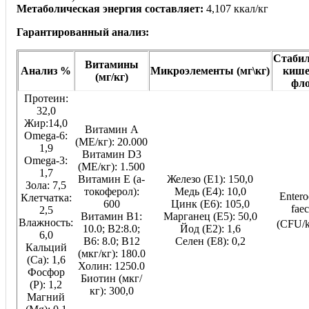
Метаболическая энергия составляет:
4,107 ккал/кг
Гарантированный анализ:
Стабил
Витамины
Анализ %
Микроэлементы (мг\кг)
кише
(мг/кг)
фл
Протеин:
32,0
Жир:14,0
Витамин A
Omega-6:
(МЕ/кг): 20.000
1,9
Витамин D3
Omega-3:
(МЕ/кг): 1.500
1,7
Витамин E (a-
Железо (E1): 150,0
Зола: 7,5
токоферол):
Медь (Е4): 10,0
Entero
Клетчатка:
600
Цинк (E6): 105,0
fae
2,5
Витамин В1:
Марганец (E5): 50,0
Влажность:
(CFU/k
10.0; B2:8.0;
Йод (E2): 1,6
6,0
B6: 8.0; B12
Селен (E8): 0,2
Кальций
(мкг/кг): 180.0
(Са): 1,6
Холин: 1250.0
Фосфор
Биотин (мкг/
(P): 1,2
кг): 300,0
Магний