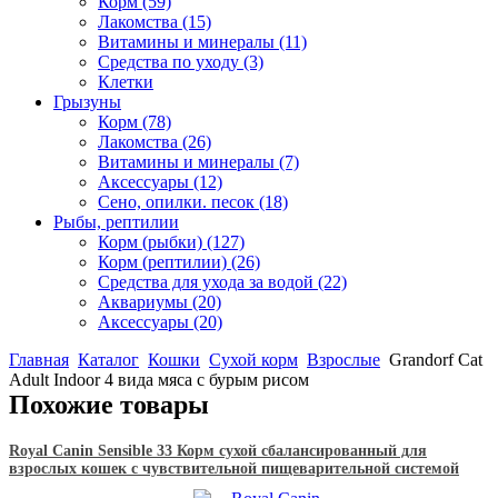
Корм
(59)
Лакомства
(15)
Витамины и минералы
(11)
Средства по уходу
(3)
Клетки
Грызуны
Корм
(78)
Лакомства
(26)
Витамины и минералы
(7)
Аксессуары
(12)
Сено, опилки. песок
(18)
Рыбы, рептилии
Корм (рыбки)
(127)
Корм (рептилии)
(26)
Средства для ухода за водой
(22)
Аквариумы
(20)
Аксессуары
(20)
Главная
Каталог
Кошки
Сухой корм
Взрослые
Grandorf Cat
Adult Indoor 4 вида мяса с бурым рисом
Похожие товары
Royal Canin Sensible 33 Корм сухой сбалансированный для
взрослых кошек с чувствительной пищеварительной системой