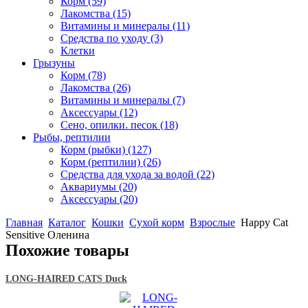
Корм
(59)
Лакомства
(15)
Витамины и минералы
(11)
Средства по уходу
(3)
Клетки
Грызуны
Корм
(78)
Лакомства
(26)
Витамины и минералы
(7)
Аксессуары
(12)
Сено, опилки. песок
(18)
Рыбы, рептилии
Корм (рыбки)
(127)
Корм (рептилии)
(26)
Средства для ухода за водой
(22)
Аквариумы
(20)
Аксессуары
(20)
Главная
Каталог
Кошки
Сухой корм
Взрослые
Happy Cat
Sensitive Оленина
Похожие товары
LONG-HAIRED CATS Duck