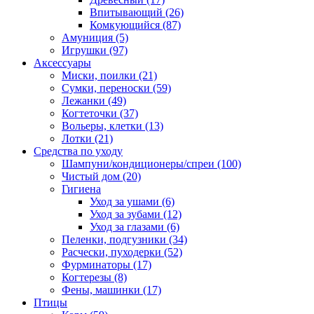
Впитывающий
(26)
Комкующийся
(87)
Амуниция
(5)
Игрушки
(97)
Аксессуары
Миски, поилки
(21)
Сумки, переноски
(59)
Лежанки
(49)
Когтеточки
(37)
Вольеры, клетки
(13)
Лотки
(21)
Средства по уходу
Шампуни/кондиционеры/спреи
(100)
Чистый дом
(20)
Гигиена
Уход за ушами
(6)
Уход за зубами
(12)
Уход за глазами
(6)
Пеленки, подгузники
(34)
Расчески, пуходерки
(52)
Фурминаторы
(17)
Когтерезы
(8)
Фены, машинки
(17)
Птицы