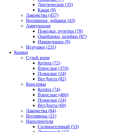
Диетические
(35)
Каши
(9)
Лакомства
(457)
Витамины, добавки
(43)
Аммуниция
Поводки, рулетки
(78)
Ошейники, шлейки
(87)
Намордники
(9)
Игрушки
(231)
Кошки
Сухой корм
Котята
(72)
Взрослые
(374)
Пожилые
(24)
ВетДиета
(82)
Консервы
Котята
(74)
Взрослые
(480)
Пожилые
(24)
ВетДиета
(69)
Лакомства
(84)
Витамины
(21)
Наполнители
Силикагелевый
(53)
Древесный
(17)