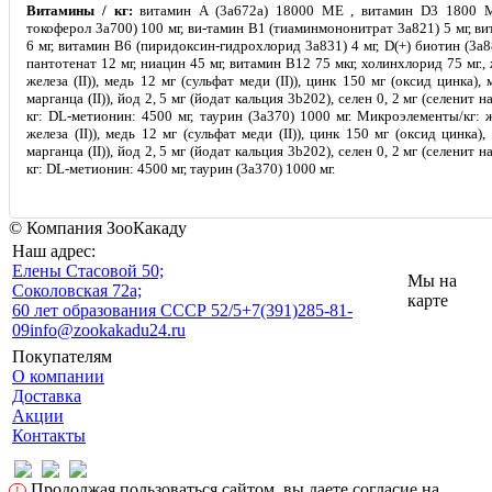
Витамины / кг:
витамин A (3а672а) 18000 МE , витамин D3 1800 М
токоферол 3a700) 100 мг, ви-тамин B1 (тиаминмононитрат 3a821) 5 мг, в
6 мг, витамин B6 (пиридоксин-гидрохлорид 3a831) 4 мг, D(+) биотин (3a88
пантотенат 12 мг, ниацин 45 мг, витамин B12 75 мкг, холинхлорид 75 мг.,
железа (II)), медь 12 мг (сульфат меди (II)), цинк 150 мг (оксид цинка),
марганца (II)), йод 2, 5 мг (йодат кальция 3b202), селен 0, 2 мг (селенит 
кг: DL-метионин: 4500 мг, таурин (3a370) 1000 мг. Микроэлементы/кг: 
железа (II)), медь 12 мг (сульфат меди (II)), цинк 150 мг (оксид цинка)
марганца (II)), йод 2, 5 мг (йодат кальция 3b202), селен 0, 2 мг (селенит 
кг: DL-метионин: 4500 мг, таурин (3a370) 1000 мг.
© Компания ЗооКакаду
Наш адрес:
Eлены Стасовой 50;
Мы на
Соколовская 72а;
карте
60 лет образования СССР 52/5
+7(391)285-81-
09
info@zookakadu24.ru
Покупателям
О компании
Доставка
Акции
Контакты
Продолжая пользоваться сайтом, вы даете согласие на
!