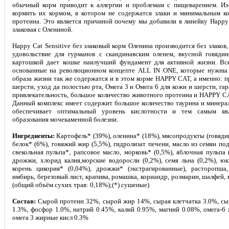
обычный корм приводит к аллергии и проблемам с пищеварением. Из-
кормить их кормом, в котором не содержатся злаки и минимальным к
протеина. Это является причиной почему мы добавили в линейку Happy C
злаковая с Олениной
.
Happy Cat Sensitive без злаковый корм Оленина производится без злаков
удовольствие для гурманов с скандинавским оленем, вкусной говяди
картошкой дает кошке наилучший фундамент для активной жизни. Вс
основанные на революционном концепте ALL IN ONE, которые нужны 
образа жизни так же содержатся и в этом корме HAPPY CAT, а именно: п
шерсти, уход да полостью рта, Омега 3 и Омега 6 для кожи и шерсти, га
привлекательность, большое количество животного протеина и HAPPY CAT
Данный комплекс имеет содержит большое количество таурина и минера
обеспечивает оптимальный уровень кислотности и тем самым явл
образования мочекаменной болезни.
Ингредиенты:
Картофель* (39%), оленина* (18%), мясопродукты (говяди
белок* (6%), говяжий жир (5,5%), гидролизат печени, масло из семян под
свекольная пульпа*, рапсовое масло, морковь* (0,5%), яблочная пульпа 
дрожжи, хлорид калия,морские водоросли (0,2%), семя льна (0,2%), юк
корень цикория* (0,04%), дрожжи* (экстрагированные), расторопша,
имбирь, березовый лист, крапива, ромашка, кориандр, розмарин, шалфей, 
(общий объём сухих трав: 0,18%);(*) сушеные)
Состав:
Сырой протеин 32%, сырой жир 14%, сырая клетчатка 3.0%, сыр
1.3%, фосфор 1.0%, натрий 0.45%, калий 0.95%, магний 0.08%, омега-6
омега 3 жирные кисл 0.3%