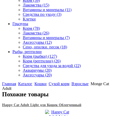
Корм
(59)
Лакомства
(15)
Витамины и минералы
(11)
Средства по уходу
(3)
Клетки
Грызуны
Корм
(78)
Лакомства
(26)
Витамины и минералы
(7)
Аксессуары
(12)
Сено, опилки. песок
(18)
Рыбы, рептилии
Корм (рыбки)
(127)
Корм (рептилии)
(26)
Средства для ухода за водой
(22)
Аквариумы
(20)
Аксессуары
(20)
Главная
Каталог
Кошки
Сухой корм
Взрослые
Monge Cat
Adult
Похожие товары
Happy Cat Adult Light для Кошек Облегченный