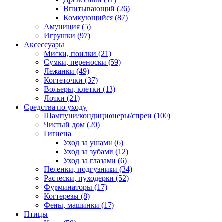
Впитывающий
(26)
Комкующийся
(87)
Амуниция
(5)
Игрушки
(97)
Аксессуары
Миски, поилки
(21)
Сумки, переноски
(59)
Лежанки
(49)
Когтеточки
(37)
Вольеры, клетки
(13)
Лотки
(21)
Средства по уходу
Шампуни/кондиционеры/спреи
(100)
Чистый дом
(20)
Гигиена
Уход за ушами
(6)
Уход за зубами
(12)
Уход за глазами
(6)
Пеленки, подгузники
(34)
Расчески, пуходерки
(52)
Фурминаторы
(17)
Когтерезы
(8)
Фены, машинки
(17)
Птицы