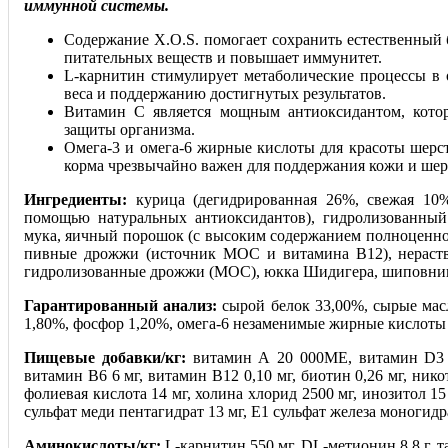
иммунной системы.
Содержание X.O.S. помогает сохранить естественный
питательных веществ и повышает иммунитет.
L-карнитин стимулирует метаболические процессы в
веса и поддержанию достигнутых результатов.
Витамин С является мощным антиоксидантом, кото
защиты организма.
Омега-3 и омега-6 жирные кислоты для красоты шерст
корма чрезвычайно важен для поддержания кожи и шер
Ингредиенты:
курица (дегидрированная 26%, свежая 10
помощью натуральных антиоксидантов), гидролизованный 
мука, яичный порошок (с высоким содержанием полноценного
пивные дрожжи (источник МОС и витамина В12), нераство
гидролизованные дрожжи (МОС), юкка Шидигера, шиповни
Гарантированный анализ:
сырой белок 33,00%, сырые масл
1,80%, фосфор 1,20%, омега-6 незаменимые жирные кислоты
Пищевые добавки/кг:
витамин А 20 000МЕ, витамин D3 1
витамин В6 6 мг, витамин В12 0,10 мг, биотин 0,26 мг, нико
фолиевая кислота 14 мг, холина хлорид 2500 мг, инозитол 15
сульфат меди пентагидрат 13 мг, Е1 сульфат железа моногидрат
Аминокислоты/кг:
L-карнитин 550 мг, DL-метионин 8,8 г, т