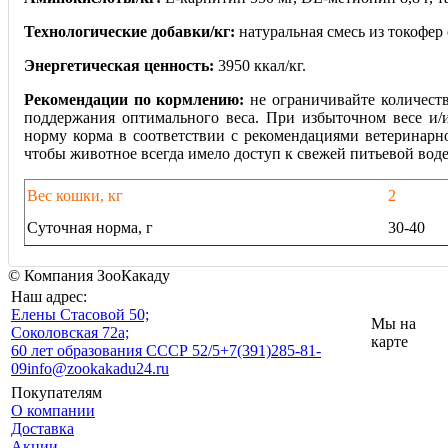
Технологические добавки/кг:
натуральная смесь из токофер
Энергетическая ценность:
3950 ккал/кг.
Рекомендации по кормлению:
не ограничивайте количество
поддержания оптимального веса. При избыточном весе и/
норму корма в соответствии с рекомендациями ветеринарно
чтобы животное всегда имело доступ к свежей питьевой воде
Вес кошки, кг
2
Суточная норма, г
30-40
© Компания ЗооКакаду
Наш адрес:
Eлены Стасовой 50;
Мы на
Соколовская 72а;
карте
60 лет образования СССР 52/5
+7(391)285-81-
09
info@zookakadu24.ru
Покупателям
О компании
Доставка
Акции