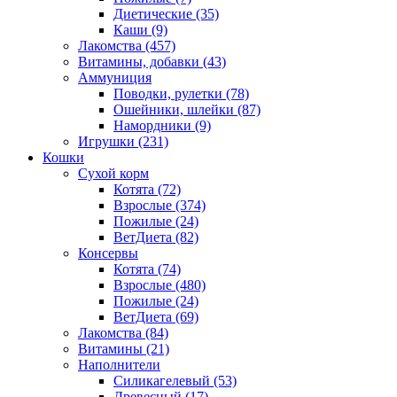
Диетические
(35)
Каши
(9)
Лакомства
(457)
Витамины, добавки
(43)
Аммуниция
Поводки, рулетки
(78)
Ошейники, шлейки
(87)
Намордники
(9)
Игрушки
(231)
Кошки
Сухой корм
Котята
(72)
Взрослые
(374)
Пожилые
(24)
ВетДиета
(82)
Консервы
Котята
(74)
Взрослые
(480)
Пожилые
(24)
ВетДиета
(69)
Лакомства
(84)
Витамины
(21)
Наполнители
Силикагелевый
(53)
Древесный
(17)