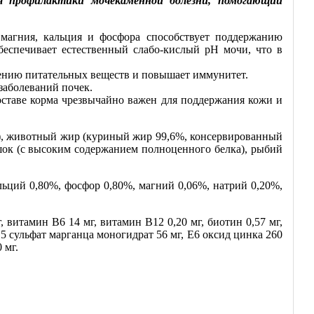
профилактики мочекаменной болезни, помогающий
магния, кальция и фосфора способствует поддержанию
еспечивает естественный слабо-кислый рН мочи, что в
ению питательных веществ и повышает иммунитет.
заболеваний почек.
оставе корма чрезвычайно важен для поддержания кожи и
ь), животный жир (куриный жир 99,6%, консервированный
ок (с высоким содержанием полноценного белка), рыбий
льций 0,80%, фосфор 0,80%, магний 0,06%, натрий 0,20%,
витамин В6 14 мг, витамин В12 0,20 мг, биотин 0,57 мг,
Е5 сульфат марганца моногидрат 56 мг, Е6 оксид цинка 260
 мг.