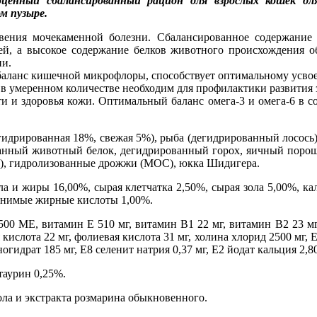
ый сбалансированный рацион для взрослых кошек для 
м пузыре.
ения мочекаменной болезни. Сбалансированное содержание 
, а высокое содержание белков животного происхождения об
ни.
 баланс кишечной микрофлоры, способствует оптимальному усво
 умеренном количестве необходим для профилактики развития 
и и здоровья кожи. Оптимальный баланс омега-3 и омега-6 в с
егидрированная 18%, свежая 5%), рыба (дегидрированный лосос
ванный животный белок, дегидрированный горох, яичный порош
кг), гидролизованные дрожжи (МОС), юкка Шидигера.
а и жиры 16,00%, сырая клетчатка 2,50%, сырая зола 5,00%, ка
менимые жирные кислоты 1,00%.
 МЕ, витамин Е 510 мг, витамин B1 22 мг, витамин В2 23 мг, 
 кислота 22 мг, фолиевая кислота 31 мг, холина хлорид 2500 мг, 
огидрат 185 мг, Е8 селенит натрия 0,37 мг, Е2 йодат кальция 2,80
таурин 0,25%.
ола и экстракта розмарина обыкновенного.