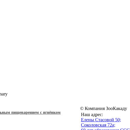
nary
© Компания ЗооКакаду
ельным пищеварением с ягнёнком
Наш адрес:
Eлены Стасовой 50;
Соколовская 72а;