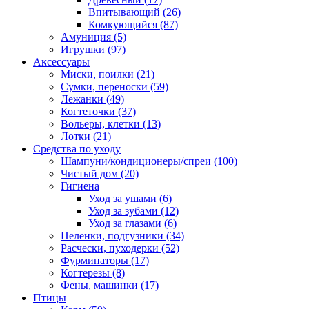
Впитывающий
(26)
Комкующийся
(87)
Амуниция
(5)
Игрушки
(97)
Аксессуары
Миски, поилки
(21)
Сумки, переноски
(59)
Лежанки
(49)
Когтеточки
(37)
Вольеры, клетки
(13)
Лотки
(21)
Средства по уходу
Шампуни/кондиционеры/спреи
(100)
Чистый дом
(20)
Гигиена
Уход за ушами
(6)
Уход за зубами
(12)
Уход за глазами
(6)
Пеленки, подгузники
(34)
Расчески, пуходерки
(52)
Фурминаторы
(17)
Когтерезы
(8)
Фены, машинки
(17)
Птицы