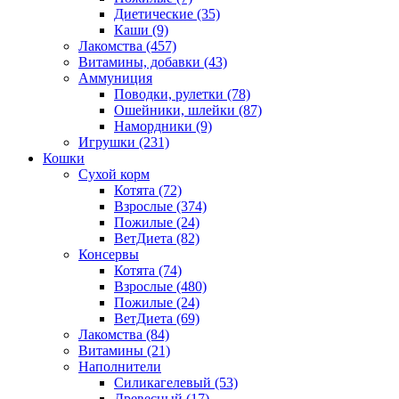
Диетические
(35)
Каши
(9)
Лакомства
(457)
Витамины, добавки
(43)
Аммуниция
Поводки, рулетки
(78)
Ошейники, шлейки
(87)
Намордники
(9)
Игрушки
(231)
Кошки
Сухой корм
Котята
(72)
Взрослые
(374)
Пожилые
(24)
ВетДиета
(82)
Консервы
Котята
(74)
Взрослые
(480)
Пожилые
(24)
ВетДиета
(69)
Лакомства
(84)
Витамины
(21)
Наполнители
Силикагелевый
(53)
Древесный
(17)