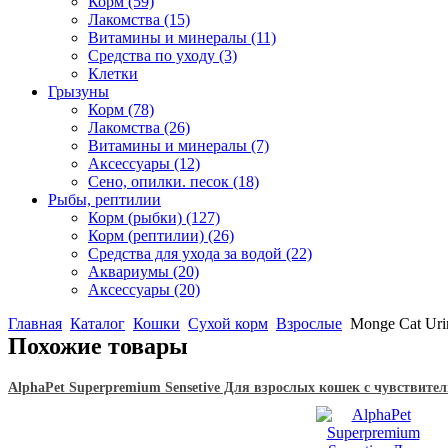
Корм
(59)
Лакомства
(15)
Витамины и минералы
(11)
Средства по уходу
(3)
Клетки
Грызуны
Корм
(78)
Лакомства
(26)
Витамины и минералы
(7)
Аксессуары
(12)
Сено, опилки. песок
(18)
Рыбы, рептилии
Корм (рыбки)
(127)
Корм (рептилии)
(26)
Средства для ухода за водой
(22)
Аквариумы
(20)
Аксессуары
(20)
Главная
Каталог
Кошки
Сухой корм
Взрослые
Monge Cat Uri
Похожие товары
AlphaPet Superpremium Sensetive Для взрослых кошек с чувствит