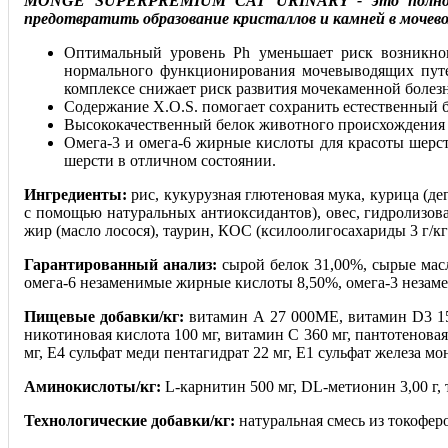
MONGE SUPERPREMIUM CAT URINARY - это полноценн
предотвратить образование кристаллов и камней в мочево
Оптимальный уровень Ph уменьшает риск возникнов
нормального функционирования мочевыводящих путей
комплексе снижает риск развития мочекаменной болез
Содержание X.O.S. помогает сохранить естественный
Высококачественный белок животного происхождения в
Омега-3 и омега-6 жирные кислоты для красоты шерст
шерсти в отличном состоянии.
Ингредиенты:
рис, кукурузная глютеновая мука, курица (д
с помощью натуральных антиоксидантов), овес, гидролизо
жир (масло лосося), таурин, КОС (ксилоолигосахариды 3 г/
Гарантированный анализ:
сырой белок 31,00%, сырые масл
омега-6 незаменимые жирные кислоты 8,50%, омега-3 неза
Пищевые добавки/кг:
витамин А 27 000МЕ, витамин D3 1500
никотиновая кислота 100 мг, витамин С 360 мг, пантотеновая
мг, Е4 сульфат меди пентагидрат 22 мг, Е1 сульфат железа мон
Аминокислоты/кг:
L-карнитин 500 мг, DL-метионин 3,00 г, 
Технологические добавки/кг:
натуральная смесь из токофер