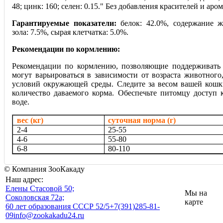
48; цинк: 160; селен: 0.15." Без добавления красителей и аро
Гарантируемые показатели:
белок: 42.0%, содержание ж
зола: 7.5%, сырая клетчатка: 5.0%.
Рекомендации по кормлению:
Рекомендации по кормлению, позволяющие поддерживать
могут варьироваться в зависимости от возраста животного
условий окружающей среды. Следите за весом вашей кошк
количество даваемого корма. Обеспечьте питомцу доступ 
воде.
вес (кг)
суточная норма (г)
2-4
25-55
4-6
55-80
6-8
80-110
© Компания ЗооКакаду
Наш адрес:
Eлены Стасовой 50;
Мы на
Соколовская 72а;
карте
60 лет образования СССР 52/5
+7(391)285-81-
09
info@zookakadu24.ru