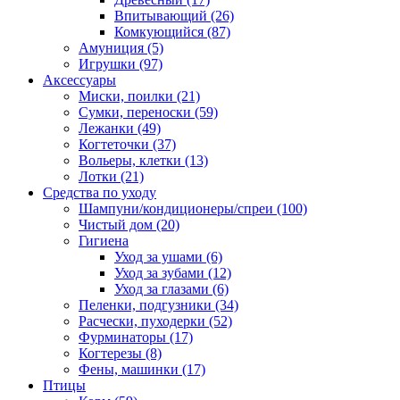
Впитывающий
(26)
Комкующийся
(87)
Амуниция
(5)
Игрушки
(97)
Аксессуары
Миски, поилки
(21)
Сумки, переноски
(59)
Лежанки
(49)
Когтеточки
(37)
Вольеры, клетки
(13)
Лотки
(21)
Средства по уходу
Шампуни/кондиционеры/спреи
(100)
Чистый дом
(20)
Гигиена
Уход за ушами
(6)
Уход за зубами
(12)
Уход за глазами
(6)
Пеленки, подгузники
(34)
Расчески, пуходерки
(52)
Фурминаторы
(17)
Когтерезы
(8)
Фены, машинки
(17)
Птицы