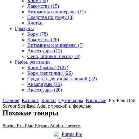
Корм
(59)
Лакомства
(15)
Витамины и минералы
(11)
Средства по уходу
(3)
Клетки
Грызуны
Корм
(78)
Лакомства
(26)
Витамины и минералы
(7)
Аксессуары
(12)
Сено, опилки. песок
(18)
Рыбы, рептилии
Корм (рыбки)
(127)
Корм (рептилии)
(26)
Средства для ухода за водой
(22)
Аквариумы
(20)
Аксессуары
(20)
Главная
Каталог
Кошки
Сухой корм
Взрослые
Pro Plan Opti
Savuor Sterilised Adul с треской и форелью
Похожие товары
Purina Pro Plan Elegant Adult с лососем