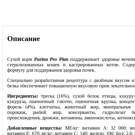
Описание
Сухой корм
Purina Pro Plan
поддерживает здоровье моче
стерилизованных кошек и кастрированных котов. Соде
формулу для поддержания здоровья почек.
Специально разработанная рецептура с двойным вкусом 
белка обеспечивает повышенную вкусовую прив лекательнос
Ингредиенты:
треска (16%), сухой белок птицы, кукуру
кукуруза, пшеничный глютен, пшеничная крупка, концент
форель (4%), клетчатка, животный жир, минеральные 
порошок, рыбий жир, консерванты, гидролизат б
происхождения, дрожжи, витамины, аминокислоты, антиокс
Добавленные вещества:
МЕ/кг: витамин А: 32 000; ви
витамин E: 670; мг/кг: витамин C: 140; железо: 100; йод: 2.6;