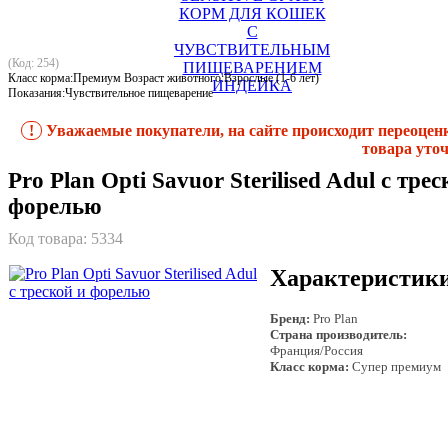
(Код: 254)
Класс корма:Премиум Возраст животного:Взрослые (1-6 лет)
Показания:Чувствительное пищеварение
!
Уважаемые покупатели, на сайте происходит переоцен
товара уточ
Pro Plan Opti Savuor Sterilised Adul с трес
форелью
Код товара:
5334
Характеристик
Бренд:
Pro Plan
Страна производитель:
Франция/Россия
Класс корма:
Супер премиум