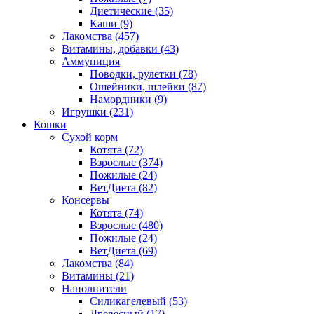
Диетические
(35)
Каши
(9)
Лакомства
(457)
Витамины, добавки
(43)
Аммуниция
Поводки, рулетки
(78)
Ошейники, шлейки
(87)
Намордники
(9)
Игрушки
(231)
Кошки
Сухой корм
Котята
(72)
Взрослые
(374)
Пожилые
(24)
ВетДиета
(82)
Консервы
Котята
(74)
Взрослые
(480)
Пожилые
(24)
ВетДиета
(69)
Лакомства
(84)
Витамины
(21)
Наполнители
Силикагелевый
(53)
Древесный
(17)