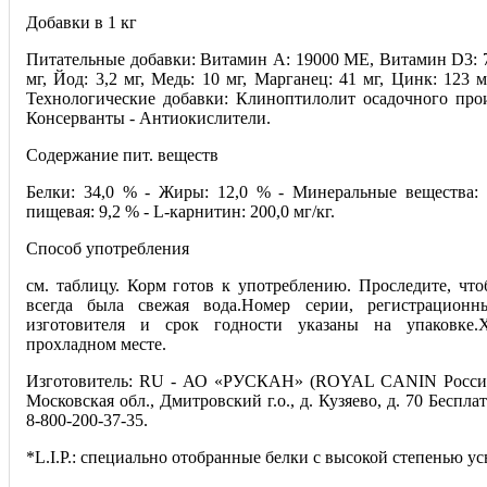
Добавки в 1 кг
Питательные добавки: Витамин A: 19000 ME, Витамин D3: 7
мг, Йод: 3,2 мг, Медь: 10 мг, Марганец: 41 мг, Цинк: 123 м
Технологические добавки: Клиноптилолит осадочного прои
Консерванты - Антиокислители.
Содержание пит. веществ
Белки: 34,0 % - Жиры: 12,0 % - Минеральные вещества: 
пищевая: 9,2 % - L-карнитин: 200,0 мг/кг.
Способ употребления
см. таблицу. Корм готов к употреблению. Проследите, чт
всегда была свежая вода.Номер серии, регистрационн
изготовителя и срок годности указаны на упаковке.
прохладном месте.
Изготовитель: RU - АО «РУСКАН» (ROYAL CANIN Россия)
Московская обл., Дмитровский г.о., д. Кузяево, д. 70 Беспла
8-800-200-37-35.
*L.I.P.: специально отобранные белки с высокой степенью ус