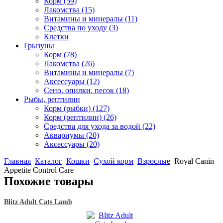
Корм
(59)
Лакомства
(15)
Витамины и минералы
(11)
Средства по уходу
(3)
Клетки
Грызуны
Корм
(78)
Лакомства
(26)
Витамины и минералы
(7)
Аксессуары
(12)
Сено, опилки. песок
(18)
Рыбы, рептилии
Корм (рыбки)
(127)
Корм (рептилии)
(26)
Средства для ухода за водой
(22)
Аквариумы
(20)
Аксессуары
(20)
Главная
Каталог
Кошки
Сухой корм
Взрослые
Royal Canin
Appetite Control Care
Похожие товары
Blitz Adult Cats Lamb