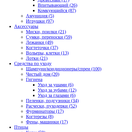
Впитывающий
(26)
Комкующийся
(87)
Амуниция
(5)
Игрушки
(97)
Аксессуары
Миски, поилки
(21)
Сумки, переноски
(59)
Лежанки
(49)
Когтеточки
(37)
Вольеры, клетки
(13)
Лотки
(21)
Средства по уходу
Шампуни/кондиционеры/спреи
(100)
Чистый дом
(20)
Гигиена
Уход за ушами
(6)
Уход за зубами
(12)
Уход за глазами
(6)
Пеленки, подгузники
(34)
Расчески, пуходерки
(52)
Фурминаторы
(17)
Когтерезы
(8)
Фены, машинки
(17)
Птицы