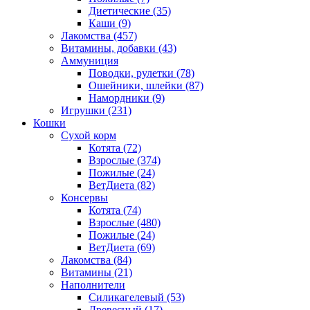
Диетические
(35)
Каши
(9)
Лакомства
(457)
Витамины, добавки
(43)
Аммуниция
Поводки, рулетки
(78)
Ошейники, шлейки
(87)
Намордники
(9)
Игрушки
(231)
Кошки
Сухой корм
Котята
(72)
Взрослые
(374)
Пожилые
(24)
ВетДиета
(82)
Консервы
Котята
(74)
Взрослые
(480)
Пожилые
(24)
ВетДиета
(69)
Лакомства
(84)
Витамины
(21)
Наполнители
Силикагелевый
(53)
Древесный
(17)