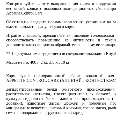
Контролируйте частоту выпрашивания корма и поддержи
вес вашей кошки с помощью полнорационных сбалансиро
Appetite Control Care.
Обязательно следуйте нормам кормления, указанным на уп
вместо лакомств гранулы сухого корма.
Играйте с кошкой, предлагайте ей пищевые головоломки
способствовать повышению ее активности в течен
дополнительных вопросов обращайтесь к вашему ветеринарн
**По результатам внутреннего исследования компании Royal C
Масса нетто: 400 г, 2 кг, 3,5 кг, 10 кг.
Корм сухой полнорационный сбалансированный для
APPETITE CONTROL CARE (АППЕТАЙТ КОНТРОЛ КЭА) .
дегидратированные белки животного происхождения 
растительная клетчатка, изолят растительных белков*,
культур, гидролизат белков животного происхождения (в
добавки), животные жиры, дрожжи и побочные про
минеральные вещества, рисовый крахмал, соевое масло, рыб
семена подорожника, фруктоолигосахариды.