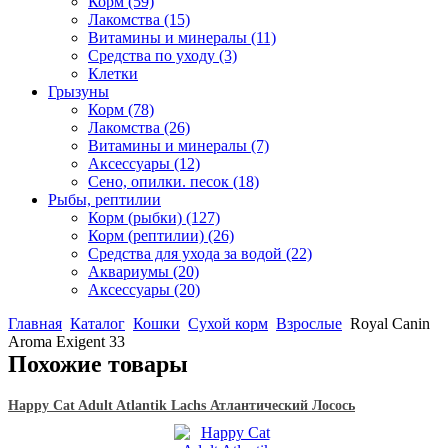
Корм
(59)
Лакомства
(15)
Витамины и минералы
(11)
Средства по уходу
(3)
Клетки
Грызуны
Корм
(78)
Лакомства
(26)
Витамины и минералы
(7)
Аксессуары
(12)
Сено, опилки. песок
(18)
Рыбы, рептилии
Корм (рыбки)
(127)
Корм (рептилии)
(26)
Средства для ухода за водой
(22)
Аквариумы
(20)
Аксессуары
(20)
Главная
Каталог
Кошки
Сухой корм
Взрослые
Royal Canin
Aroma Exigent 33
Похожие товары
Happy Cat Adult Atlantik Lachs Атлантический Лосось