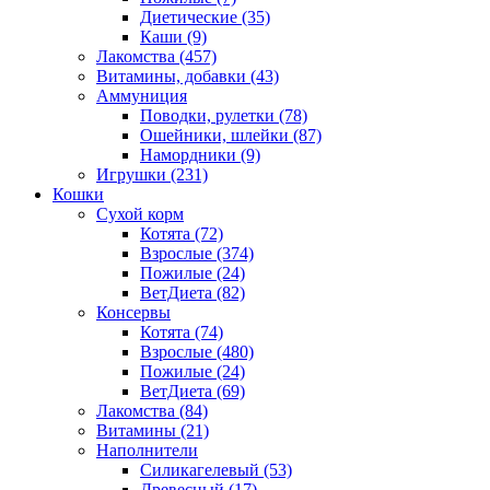
Диетические
(35)
Каши
(9)
Лакомства
(457)
Витамины, добавки
(43)
Аммуниция
Поводки, рулетки
(78)
Ошейники, шлейки
(87)
Намордники
(9)
Игрушки
(231)
Кошки
Сухой корм
Котята
(72)
Взрослые
(374)
Пожилые
(24)
ВетДиета
(82)
Консервы
Котята
(74)
Взрослые
(480)
Пожилые
(24)
ВетДиета
(69)
Лакомства
(84)
Витамины
(21)
Наполнители
Силикагелевый
(53)
Древесный
(17)