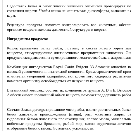
Недостаток белка и биологически значимых элементов провоцирует п
состояния шерсти. Чтобы кошка не испытывала дискомфорта, включите в 
корм.
Рецептура продукта помогает контролировать вес животных, обеспе
организм веществ, важных для костной структуры и шерсти.
Ингредиенты продукта:
Кошек привлекает запах рыбы, поэтому в состав нового корма вк
вещества, стимулирующие инстинктивные предпочтения животных. Эне
продукта складывается из суммированного количества белков, жиров и ми
Комбинация ингредиентов Royal Canin Exigent 33 Aromatic attraction 
высокой усвояемости и питательной ценности. Кроме ароматической прив
отличается умеренной калорийностью, кроме того содержит растительн
помогает организму освобождаться от ненужных веществ.
Витаминный комплекс состоит их компонентов группы A, D и E. Высоко
A обеспечивает нормальный обмен веществ, помогает поддерживать рабо
Состав:
Злаки, дегидратированное мясо рыбы, изолят растительных белк
белки животного происхождения (птица), рис, животные жиры, рас
гидролизат белков животного происхождения, соевое масло, минеральн
побочные продукты брожения, рыбий жир, масло огуречника аптечного
отобранные белки с высокой степенью усвояемости.