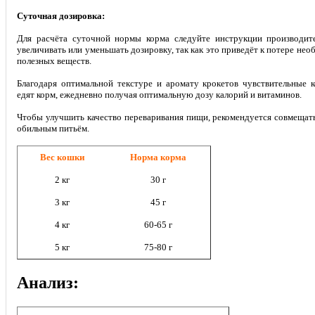
Суточная дозировка:
Для расчёта суточной нормы корма следуйте инструкции производите
увеличивать или уменьшать дозировку, так как это приведёт к потере не
полезных веществ.
Благодаря оптимальной текстуре и аромату крокетов чувствительные 
едят корм, ежедневно получая оптимальную дозу калорий и витаминов.
Чтобы улучшить качество переваривания пищи, рекомендуется совмещать
обильным питьём.
Вес кошки
Норма корма
2 кг
30 г
3 кг
45 г
4 кг
60-65 г
5 кг
75-80 г
Анализ: