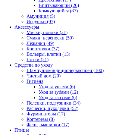
Впитывающий
(26)
Комкующийся
(87)
Амуниция
(5)
Игрушки
(97)
Аксессуары
Миски, поилки
(21)
Сумки, переноски
(59)
Лежанки
(49)
Когтеточки
(37)
Вольеры, клетки
(13)
Лотки
(21)
Средства по уходу
Шампуни/кондиционеры/спреи
(100)
Чистый дом
(20)
Гигиена
Уход за ушами
(6)
Уход за зубами
(12)
Уход за глазами
(6)
Пеленки, подгузники
(34)
Расчески, пуходерки
(52)
Фурминаторы
(17)
Когтерезы
(8)
Фены, машинки
(17)
Птицы