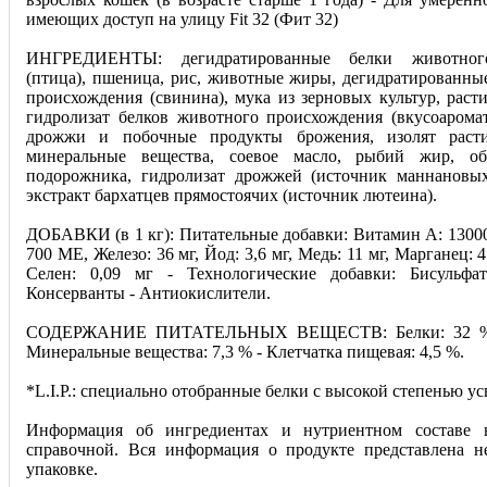
имеющих доступ на улицу Fit 32 (Фит 32)
ИНГРЕДИЕНТЫ: дегидратированные белки животног
(птица), пшеница, рис, животные жиры, дегидратированны
происхождения (свинина), мука из зерновых культур, расти
гидролизат белков животного происхождения (вкусоаромат
дрожжи и побочные продукты брожения, изолят расти
минеральные вещества, соевое масло, рыбий жир, о
подорожника, гидролизат дрожжей (источник мaннановых
экстракт бархатцев прямостоячих (источник лютеина).
ДОБАВКИ (в 1 кг): Питательные добавки: Витамин A: 1300
700 ME, Железо: 36 мг, Йод: 3,6 мг, Медь: 11 мг, Марганец: 4
Ceлeн: 0,09 мг - Технологические добавки: Бисульфа
Консерванты - Антиокислители.
СОДЕРЖАНИЕ ПИТАТЕЛЬНЫХ ВЕЩЕСТВ: Белки: 32 % 
Минеральные вещества: 7,3 % - Клетчатка пищевая: 4,5 %.
*L.I.P.: специально отобранные белки с высокой степенью ус
Информация об ингредиентах и нутриентном составе н
справочной. Вся информация о продукте представлена н
упаковке.