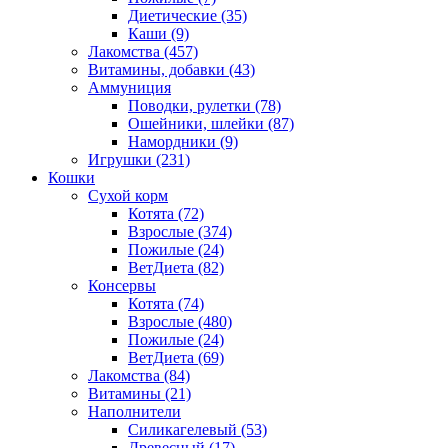
Диетические
(35)
Каши
(9)
Лакомства
(457)
Витамины, добавки
(43)
Аммуниция
Поводки, рулетки
(78)
Ошейники, шлейки
(87)
Намордники
(9)
Игрушки
(231)
Кошки
Сухой корм
Котята
(72)
Взрослые
(374)
Пожилые
(24)
ВетДиета
(82)
Консервы
Котята
(74)
Взрослые
(480)
Пожилые
(24)
ВетДиета
(69)
Лакомства
(84)
Витамины
(21)
Наполнители
Силикагелевый
(53)
Древесный
(17)