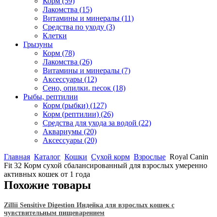
Корм
(59)
Лакомства
(15)
Витамины и минералы
(11)
Средства по уходу
(3)
Клетки
Грызуны
Корм
(78)
Лакомства
(26)
Витамины и минералы
(7)
Аксессуары
(12)
Сено, опилки. песок
(18)
Рыбы, рептилии
Корм (рыбки)
(127)
Корм (рептилии)
(26)
Средства для ухода за водой
(22)
Аквариумы
(20)
Аксессуары
(20)
Главная
Каталог
Кошки
Сухой корм
Взрослые
Royal Canin
Fit 32 Корм сухой сбалансированный для взрослых умеренно
активных кошек от 1 года
Похожие товары
Zillii Sensitive Digestion Индейка для взрослых кошек с
чувствительным пищеварением