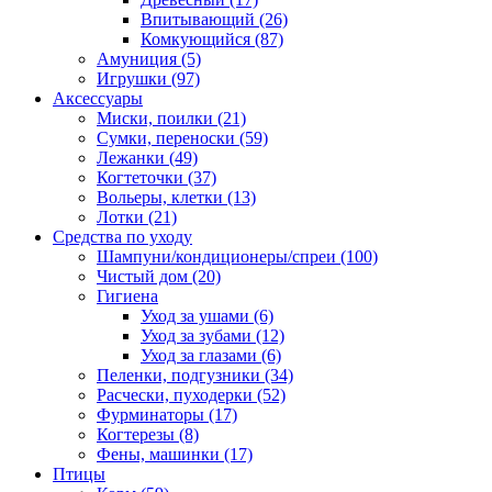
Впитывающий
(26)
Комкующийся
(87)
Амуниция
(5)
Игрушки
(97)
Аксессуары
Миски, поилки
(21)
Сумки, переноски
(59)
Лежанки
(49)
Когтеточки
(37)
Вольеры, клетки
(13)
Лотки
(21)
Средства по уходу
Шампуни/кондиционеры/спреи
(100)
Чистый дом
(20)
Гигиена
Уход за ушами
(6)
Уход за зубами
(12)
Уход за глазами
(6)
Пеленки, подгузники
(34)
Расчески, пуходерки
(52)
Фурминаторы
(17)
Когтерезы
(8)
Фены, машинки
(17)
Птицы