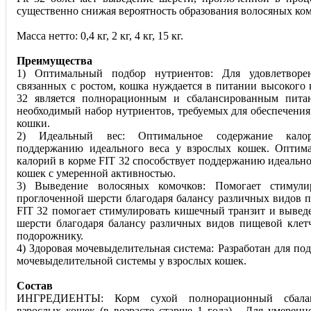
существенно снижая вероятность образования волосяных ком
Масса нетто: 0,4 кг, 2 кг, 4 кг, 15 кг.
Преимущества
1) Оптимальный подбор нутриентов: Для удовлетворен
связанных с ростом, кошка нуждается в питании высокого 
32 является полнорационным и сбалансированным пита
необходимый набор нутриентов, требуемых для обеспечения
кошки.
2) Идеальный вес: Оптимальное содержание калор
поддержанию идеального веса у взрослых кошек. Оптим
калорий в корме FIT 32 способствует поддержанию идеально
кошек с умеренной активностью.
3) Выведение волосяных комочков: Помогает стимули
проглоченной шерсти благодаря балансу различных видов п
FIT 32 помогает стимулировать кишечный транзит и вывед
шерсти благодаря балансу различных видов пищевой клетч
подорожнику.
4) Здоровая мочевыделительная система: Разработан для по
мочевыделительной системы у взрослых кошек.
Состав
ИНГРЕДИЕНТЫ: Корм сухой полнорационный сбалан
взрослых кошек (в возрасте старше 1 года) - Для умеренн