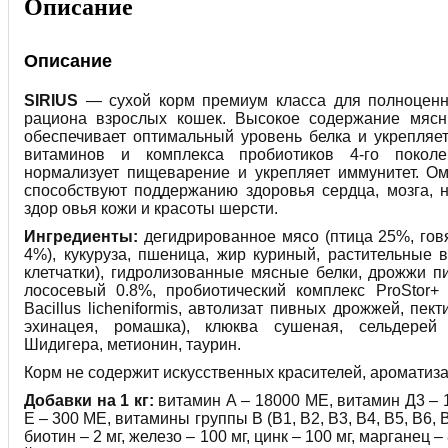
Описание
Описание
SIRIUS
— сухой корм премиум класса для полноценн
рациона взрослых кошек. Высокое содержание мясн
обеспечивает оптимальный уровень белка и укрепля
витаминов и комплекса пробиотиков 4-го поко
нормализует пищеварение и укрепляет иммунитет. О
способствуют поддержанию здоровья сердца, мозга, 
здор овья кожи и красоты шерсти.
Ингредиенты:
дегидрированное мясо (птица 25%, гов
4%), кукуруза, пшеница, жир куриный, растительные в
клетчатки), гидролизованные мясные белки, дрожжи п
лососевый 0.8%, пробиотический комплекс ProStor+ (Ba
Bacillus licheniformis, автолизат пивных дрожжей, пек
эхинацея, ромашка), клюква сушеная, сельдерей
Шидигера, метионин, таурин.
Корм не содержит искусственных красителей, ароматиз
Добавки на 1 кг:
витамин А – 18000 МЕ, витамин Д3 – 
Е – 300 МЕ, витамины группы В (В1, В2, В3, В4, В5, В6, В
биотин – 2 мг, железо – 100 мг, цинк – 100 мг, марганец – 