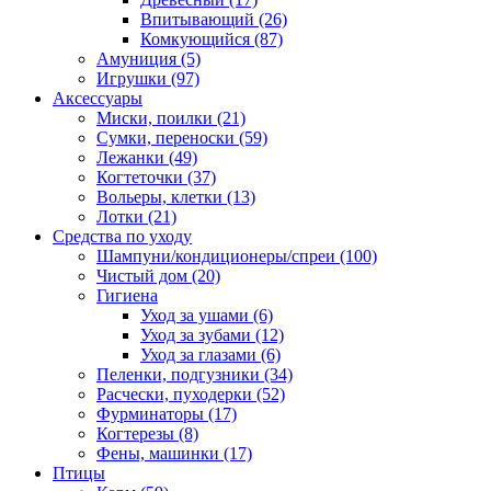
Впитывающий
(26)
Комкующийся
(87)
Амуниция
(5)
Игрушки
(97)
Аксессуары
Миски, поилки
(21)
Сумки, переноски
(59)
Лежанки
(49)
Когтеточки
(37)
Вольеры, клетки
(13)
Лотки
(21)
Средства по уходу
Шампуни/кондиционеры/спреи
(100)
Чистый дом
(20)
Гигиена
Уход за ушами
(6)
Уход за зубами
(12)
Уход за глазами
(6)
Пеленки, подгузники
(34)
Расчески, пуходерки
(52)
Фурминаторы
(17)
Когтерезы
(8)
Фены, машинки
(17)
Птицы