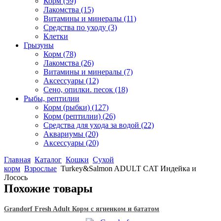
Корм
(59)
Лакомства
(15)
Витамины и минералы
(11)
Средства по уходу
(3)
Клетки
Грызуны
Корм
(78)
Лакомства
(26)
Витамины и минералы
(7)
Аксессуары
(12)
Сено, опилки. песок
(18)
Рыбы, рептилии
Корм (рыбки)
(127)
Корм (рептилии)
(26)
Средства для ухода за водой
(22)
Аквариумы
(20)
Аксессуары
(20)
Главная
Каталог
Кошки
Сухой
корм
Взрослые
Turkey&Salmon ADULT CAT Индейка и
Лосось
Похожие товары
Grandorf Fresh Adult Корм с ягненком и бататом