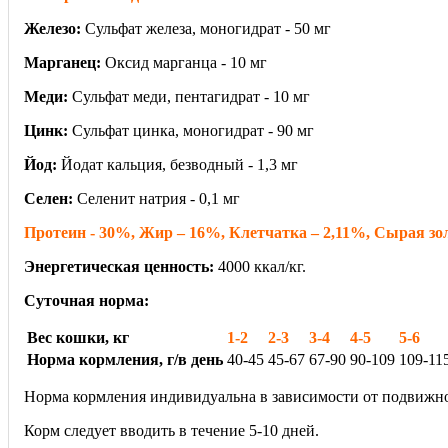
Железо:
Сульфат железа, моногидрат - 50 мг
Марганец:
Оксид марганца - 10 мг
Меди:
Сульфат меди, пентагидрат - 10 мг
Цинк:
Сульфат цинка, моногидрат - 90 мг
Йод:
Йодат кальция, безводный - 1,3 мг
Селен:
Селенит натрия - 0,1 мг
Протеин - 30%, Жир – 16%, Клетчатка – 2,11%, Сырая зол
Энергетическая ценность:
4000 ккал/кг.
Суточная норма:
Вес кошки, кг
1-2
2-3
3-4
4-5
5-6
Норма кормления, г/в день
40-45
45-67
67-90
90-109
109-11
Норма кормления индивидуальна в зависимости от подвижн
Корм следует вводить в течение 5-10 дней.