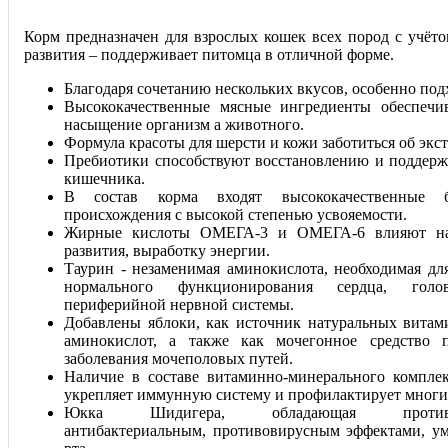
Корм предназначен для взрослых кошек всех пород с учёто
развития – поддерживает питомца в отличной форме.
Благодаря сочетанию нескольких вкусов, особенно под
Высококачественные мясные ингредиенты обеспечи
насыщение организм а животного.
Формула красоты для шерсти и кожи заботиться об экст
Пребиотики способствуют восстановлению и подде
кишечника.
В состав корма входят высококачественные 
происхождения с высокой степенью усвояемости.
Жирные кислоты ОМЕГА-3 и ОМЕГА-6 влияют на 
развития, выработку энергии.
Таурин - незаменимая аминокислота, необходимая дл
нормального функционирования сердца, гол
периферийной нервной системы.
Добавлены яблоки, как источник натуральных витам
аминокислот, а также как мочегонное средство 
заболевания мочеполовых путей.
Наличие в составе витаминно-минерального компле
укрепляет иммунную систему и профилактирует многие
Юкка Шидигера, обладающая противово
антибактериальным, противовирусным эффектами, ум