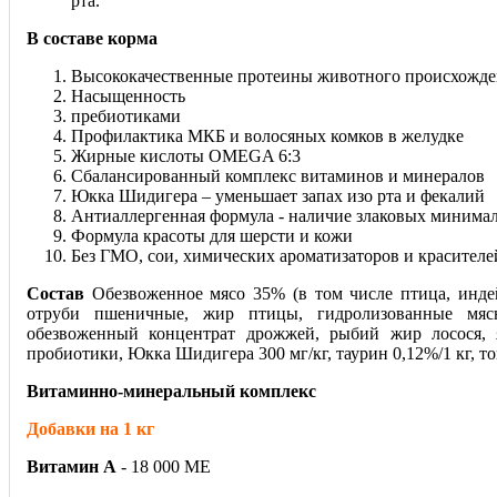
рта.
В составе корма
Высококачественные протеины животного происхожде
Насыщенность
пребиотиками
Профилактика МКБ и волосяных комков в желудке
Жирные кислоты OMEGA 6:3
Сбалансированный комплекс витаминов и минералов
Юкка Шидигера – уменьшает запах изо рта и фекалий
Антиаллергенная формула - наличие злаковых минима
Формула красоты для шерсти и кожи
Без ГМО, сои, химических ароматизаторов и красителеи
Состав
Обезвоженное мясо 35% (в том числе птица, инде
отруби пшеничные, жир птицы, гидролизованные мяс
обезвоженный концентрат дрожжей, рыбий жир лосося, 
пробиотики, Юкка Шидигера 300 мг/кг, таурин 0,12%/1 кг, т
Витаминно-минеральный комплекс
Добавки на 1 кг
Витамин A
- 18 000 ME