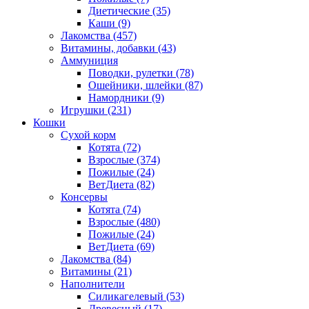
Диетические
(35)
Каши
(9)
Лакомства
(457)
Витамины, добавки
(43)
Аммуниция
Поводки, рулетки
(78)
Ошейники, шлейки
(87)
Намордники
(9)
Игрушки
(231)
Кошки
Сухой корм
Котята
(72)
Взрослые
(374)
Пожилые
(24)
ВетДиета
(82)
Консервы
Котята
(74)
Взрослые
(480)
Пожилые
(24)
ВетДиета
(69)
Лакомства
(84)
Витамины
(21)
Наполнители
Силикагелевый
(53)
Древесный
(17)