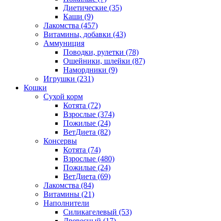
Диетические
(35)
Каши
(9)
Лакомства
(457)
Витамины, добавки
(43)
Аммуниция
Поводки, рулетки
(78)
Ошейники, шлейки
(87)
Намордники
(9)
Игрушки
(231)
Кошки
Сухой корм
Котята
(72)
Взрослые
(374)
Пожилые
(24)
ВетДиета
(82)
Консервы
Котята
(74)
Взрослые
(480)
Пожилые
(24)
ВетДиета
(69)
Лакомства
(84)
Витамины
(21)
Наполнители
Силикагелевый
(53)
Древесный
(17)