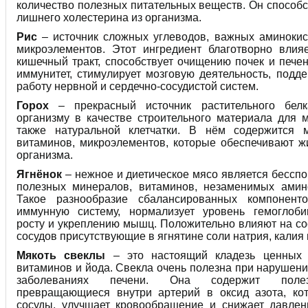
количество полезных питательных веществ. Он способ
лишнего холестерина из организма.
Рис
– источник сложных углеводов, важных аминокис
микроэлементов. Этот ингредиент благотворно влия
кишечный тракт, способствует очищению почек и пече
иммунитет, стимулирует мозговую деятельность, подд
работу нервной и сердечно-сосудистой систем.
Горох
– прекрасный источник растительного белк
организму в качестве строительного материала для 
также натуральной клетчатки. В нём содержится м
витаминов, микроэлементов, которые обеспечивают ж
организма.
Ягнёнок
– нежное и диетическое мясо является бессп
полезных минералов, витаминов, незаменимых амино
Такое разнообразие сбалансированных компонент
иммунную систему, нормализует уровень гемоглобин
росту и укреплению мышц. Положительно влияют на со
сосудов присутствующие в ягнятине соли натрия, калия 
Мякоть свеклы
– это настоящий кладезь ценных 
витаминов и йода. Свекла очень полезна при нарушен
заболеваниях печени. Она содержит поле
превращающиеся внутри артерий в оксид азота, ко
сосуды, улучшает кровообращение и снижает давлен