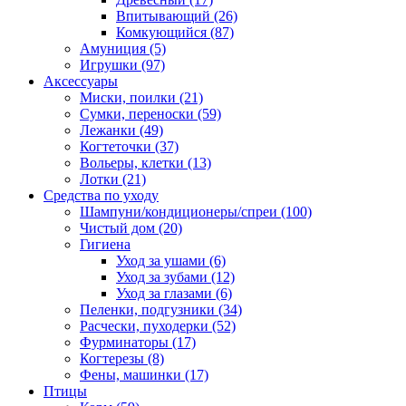
Впитывающий
(26)
Комкующийся
(87)
Амуниция
(5)
Игрушки
(97)
Аксессуары
Миски, поилки
(21)
Сумки, переноски
(59)
Лежанки
(49)
Когтеточки
(37)
Вольеры, клетки
(13)
Лотки
(21)
Средства по уходу
Шампуни/кондиционеры/спреи
(100)
Чистый дом
(20)
Гигиена
Уход за ушами
(6)
Уход за зубами
(12)
Уход за глазами
(6)
Пеленки, подгузники
(34)
Расчески, пуходерки
(52)
Фурминаторы
(17)
Когтерезы
(8)
Фены, машинки
(17)
Птицы