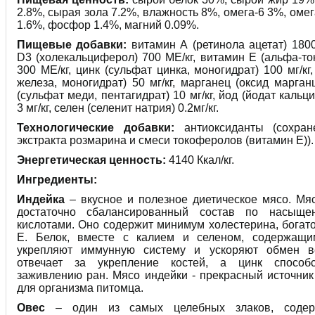
2.8%, сырая зола 7.2%, влажность 8%, омега-6 3%, омег
1.6%, фосфор 1.4%, магний 0.09%.
Пищевые добавки:
витамин А (ретинола ацетат) 1800
D3 (холекальциферол) 700 МЕ/кг, витамин Е (альфа-то
300 МЕ/кг, цинк (сульфат цинка, моногидрат) 100 мг/кг
железа, моногидрат) 50 мг/кг, марганец (оксид марганц
(сульфат меди, пентагидрат) 10 мг/кг, йод (йодат каль
3 мг/кг, селен (селенит натрия) 0.2мг/кг.
Технологические добавки:
антиоксиданты (сохра
экстракта розмарина и смеси токоферолов (витамин Е)).
Энергетическая ценность:
4140 Ккал/кг.
Ингредиенты:
Индейка
– вкусное и полезное диетическое мясо. Мя
достаточно сбалансированный состав по насыще
кислотами. Оно содержит минимум холестерина, богат
Е. Белок, вместе с калием и селеном, содержащи
укрепляют иммунную систему и ускоряют обмен в
отвечает за укрепление костей, а цинк способс
заживлению ран. Мясо индейки - прекрасный источник
для организма питомца.
Овес
– один из самых целебных злаков, содер