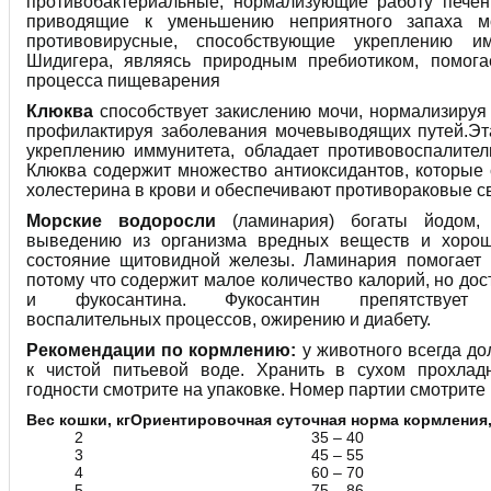
противобактериальные, нормализующие работу печен
приводящие к уменьшению неприятного запаха м
противовирусные, способствующие укреплению им
Шидигера, являясь природным пребиотиком, помога
процесса пищеварения
Клюква
способствует закислению мочи, нормализиру
профилактируя заболевания мочевыводящих путей.Эт
укреплению иммунитета, обладает противовоспалите
Клюква содержит множество антиоксидантов, которые
холестерина в крови и обеспечивают противораковые св
Морские водоросли
(ламинария) богаты йодом, 
выведению из организма вредных веществ и хоро
состояние щитовидной железы. Ламинария помогает 
потому что содержит малое количество калорий, но дос
и фукосантина. Фукосантин препятствует 
воспалительных процессов, ожирению и диабету.
Рекомендации по кормлению:
у животного всегда до
к чистой питьевой воде. Хранить в сухом прохлад
годности смотрите на упаковке. Номер партии смотрите 
Вес кошки, кг
Ориентировочная суточная норма кормления,
2
35 – 40
3
45 – 55
4
60 – 70
5
75 – 86