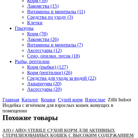
Корм
(59)
Лакомства
(15)
Витамины и минералы
(11)
Средства по уходу
(3)
Клетки
Грызуны
Корм
(78)
Лакомства
(26)
Витамины и минералы
(7)
Аксессуары
(12)
Сено, опилки. песок
(18)
Рыбы, рептилии
Корм (рыбки)
(127)
Корм (рептилии)
(26)
Средства для ухода за водой
(22)
Аквариумы
(20)
Аксессуары
(20)
Главная
Каталог
Кошки
Сухой корм
Взрослые
Zillii Indoor
Индейка с ягнёнком для взрослых кошек живущих в
помещении
Похожие товары
АJO ( АЙО) STERILE СУХОЙ КОРМ ДЛЯ АКТИВНЫХ
СТЕРИЛИЗОВАННЫХ КОШЕК С ВЫСОКИМ СОДЕРЖАНИЕМ