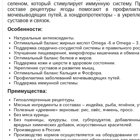
селеном, который стимулирует иммунную систему. П
составе рецептуры ягоды помогают в профилакти
мочевыводящих путей, а хондропротекторы - в укрепл
суставов и связок.
Особенности:
Натуральные антиоксиданты.
Оптимальный баланс жирных кислот Omega -6 и Omega – 3.
Поддержка сердечно-сосудистой системы и правильного рос
Улучшение пищеварения, микрофлоры кишечника и обмена
Оптимальный баланс белков и жиров.
Поддержка кожи и шерсти в здоровом состоянии.
Укрепление суставов и развитие мышц.
Оптимальный баланс Кальция и Фосфора.
Профилактика заболеваний мочевыводящих путей.
Поддержка иммунной системы.
Преимущества:
Гипоаллергенные рецептуры.
Мясные ингредиенты в составах – индейка, рыба, ягнёнок, у
Полезные «древние» зерновые: рис, овёс, ячмень, просо.
Без мяса курицы.
Без пшеницы, кукурузы, сои, субпродуктов, добавленн
вредных химических добавок, искусственных красителей.
Произведено в России.
Производство кормов осуществляется на оборудовании о
– лидера в области промышленного оборудования для произ