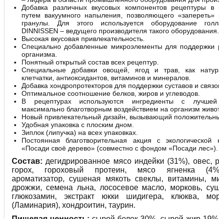
Добавка различных вкусовых компонентов рецептуры в 
путем вакуумного напыления, позволяющего «запереть» 
гранулы. Для этого используется оборудование голл
DINNISSEN – ведущего производителя такого оборудования.
Высокая вкусовая привлекательность.
Специально добавленные микроэлементы для поддержки 
организма.
Понятный открытый состав всех рецептур.
Специальные добавки овощей, ягод и трав, как натур
клетчатки, антиоксидантов, витаминов и минералов.
Добавка хондропротекторов для поддержки суставов и связо
Оптимальное соотношение белков, жиров и углеводов.
В рецептурах используются ингредиенты с лучшей
максимально благотворным воздействием на организм живот
Новый привлекательный дизайн, вызывающий положительн
Удобная упаковка с плоским дном.
Зиплок (липучка) на всех упаковках.
Постоянная благотворительная акция с экологической 
«Посади своё дерево» (совместно с фондом «Посади лес»).
Состав:
дегидрированное мясо индейки (31%), овес, р
горох, гороховый протеин, мясо ягненка (4%
ароматизатор, сушеная мякоть свеклы, витамины, м
дрожжи, семена льна, лососевое масло, морковь, с
глюкозамин, экстракт юкки шидигера, клюква, мо
(Ламинария), хондроитин, таурин.
Пищевая ценность:
сырой белок 30%, сырой жир 19%,