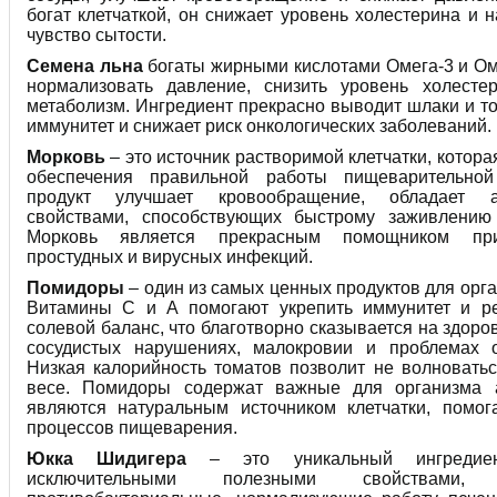
богат клетчаткой, он снижает уровень холестерина и 
чувство сытости.
Семена льна
богаты жирными кислотами Омега-3 и Ом
нормализовать давление, снизить уровень холесте
метаболизм. Ингредиент прекрасно выводит шлаки и т
иммунитет и снижает риск онкологических заболеваний.
Морковь
– это источник растворимой клетчатки, котор
обеспечения правильной работы пищеварительной
продукт улучшает кровообращение, обладает ан
свойствами, способствующих быстрому заживлению
Морковь является прекрасным помощником при
простудных и вирусных инфекций.
Помидоры
– один из самых ценных продуктов для орга
Витамины С и А помогают укрепить иммунитет и ре
солевой баланс, что благотворно сказывается на здоро
сосудистых нарушениях, малокровии и проблемах 
Низкая калорийность томатов позволит не волновать
весе. Помидоры содержат важные для организма 
являются натуральным источником клетчатки, помог
процессов пищеварения.
Юкка Шидигера
– это уникальный ингредиен
исключительными полезными свойствами