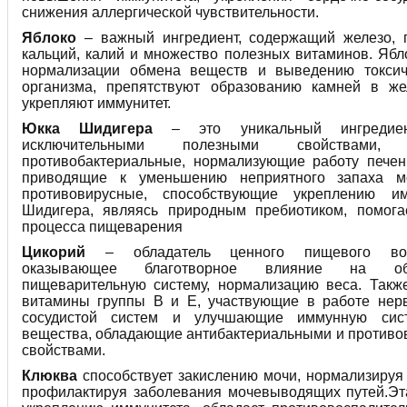
снижения аллергической чувствительности.
Яблоко
– важный ингредиент, содержащий железо, пе
кальций, калий и множество полезных витаминов. Ябл
нормализации обмена веществ и выведению токси
организма, препятствуют образованию камней в ж
укрепляют иммунитет.
Юкка Шидигера
– это уникальный ингредиен
исключительными полезными свойствами
противобактериальные, нормализующие работу печен
приводящие к уменьшению неприятного запаха м
противовирусные, способствующие укреплению им
Шидигера, являясь природным пребиотиком, помога
процесса пищеварения
Цикорий
– обладатель ценного пищевого вол
оказывающее благотворное влияние на об
пищеварительную систему, нормализацию веса. Такж
витамины группы В и Е, участвующие в работе нерв
сосудистой систем и улучшающие иммунную сист
вещества, обладающие антибактериальными и против
свойствами.
Клюква
способствует закислению мочи, нормализиру
профилактируя заболевания мочевыводящих путей.Эт