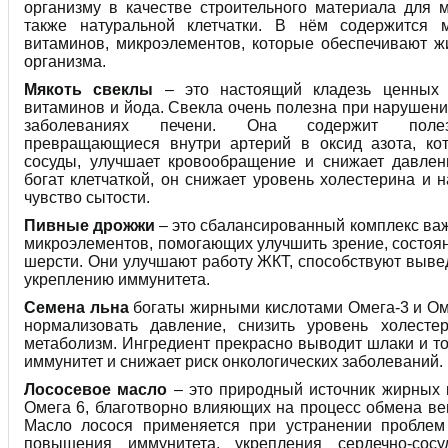
организму в качестве строительного материала для 
также натуральной клетчатки. В нём содержится м
витаминов, микроэлементов, которые обеспечивают ж
организма.
Мякоть свеклы
– это настоящий кладезь ценных 
витаминов и йода. Свекла очень полезна при нарушен
заболеваниях печени. Она содержит поле
превращающиеся внутри артерий в оксид азота, ко
сосуды, улучшает кровообращение и снижает давлен
богат клетчаткой, он снижает уровень холестерина и 
чувство сытости.
Пивные дрожжи
– это сбалансированный комплекс ва
микроэлементов, помогающих улучшить зрение, состоян
шерсти. Они улучшают работу ЖКТ, способствуют выве
укреплению иммунитета.
Семена льна
богаты жирными кислотами Омега-3 и Ом
нормализовать давление, снизить уровень холесте
метаболизм. Ингредиент прекрасно выводит шлаки и т
иммунитет и снижает риск онкологических заболеваний.
Лососевое масло
– это природный источник жирных 
Омега 6, благотворно влияющих на процесс обмена ве
Масло лосося применяется при устранении проблем
повышения иммунитета, укрепления сердечно-сосу