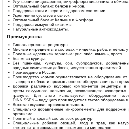
Улучшение пищеварения, микрофлоры кишечника и обмена
Оптимальный баланс белков и жиров.
Поддержка кожи и шерсти в здоровом состоянии.
Укрепление суставов и связок.
Оптимальный баланс Кальция и Фосфора.
Поддержка иммунной системы.
Натуральные антиоксиданты.
Преимущества:
Гипоаллергенные рецептуры.
Мясные ингредиенты в составах – индейка, рыба, ягнёнок, у
Полезные «древние» зерновые: рис, овёс, ячмень, просо.
Без мяса курицы.
Без пшеницы, кукурузы, сои, субпродуктов, добавленн
вредных химических добавок, искусственных красителей.
Произведено в России.
Производство кормов осуществляется на оборудовании о
– лидера в области промышленного оборудования для произ
Добавка различных вкусовых компонентов рецептуры в 
путем вакуумного напыления, позволяющего «запереть» 
гранулы. Для этого используется оборудование голл
DINNISSEN – ведущего производителя такого оборудования.
Высокая вкусовая привлекательность.
Специально добавленные микроэлементы для поддержки 
организма.
Понятный открытый состав всех рецептур.
Специальные добавки овощей, ягод и трав, как натур
клетчатки, антиоксидантов, витаминов и минералов.