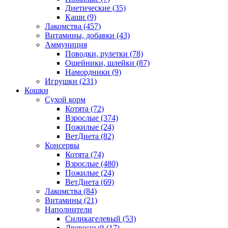
Диетические
(35)
Каши
(9)
Лакомства
(457)
Витамины, добавки
(43)
Аммуниция
Поводки, рулетки
(78)
Ошейники, шлейки
(87)
Намордники
(9)
Игрушки
(231)
Кошки
Сухой корм
Котята
(72)
Взрослые
(374)
Пожилые
(24)
ВетДиета
(82)
Консервы
Котята
(74)
Взрослые
(480)
Пожилые
(24)
ВетДиета
(69)
Лакомства
(84)
Витамины
(21)
Наполнители
Силикагелевый
(53)
Древесный
(17)