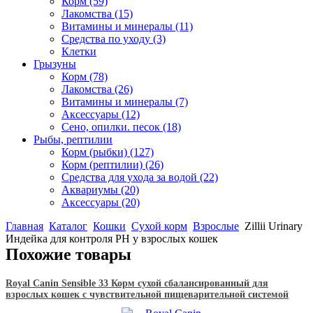
Корм
(59)
Лакомства
(15)
Витамины и минералы
(11)
Средства по уходу
(3)
Клетки
Грызуны
Корм
(78)
Лакомства
(26)
Витамины и минералы
(7)
Аксессуары
(12)
Сено, опилки. песок
(18)
Рыбы, рептилии
Корм (рыбки)
(127)
Корм (рептилии)
(26)
Средства для ухода за водой
(22)
Аквариумы
(20)
Аксессуары
(20)
Главная
Каталог
Кошки
Сухой корм
Взрослые
Zillii Urinary
Индейка для контроля PH у взрослых кошек
Похожие товары
Royal Canin Sensible 33 Корм сухой сбалансированный для
взрослых кошек с чувствительной пищеварительной системой