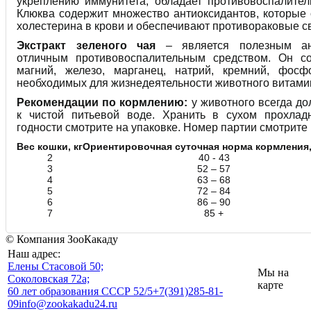
укреплению иммунитета, обладает противовоспалите
Клюква содержит множество антиоксидантов, которые
холестерина в крови и обеспечивают противораковые св
Экстракт зеленого чая
– является полезным ан
отличным противовоспалительным средством. Он со
магний, железо, марганец, натрий, кремний, фос
необходимых для жизнедеятельности животного витами
Рекомендации по кормлению:
у животного всегда до
к чистой питьевой воде. Хранить в сухом прохлад
годности смотрите на упаковке. Номер партии смотрите 
Вес кошки, кг
Ориентировочная суточная норма кормления,
2
40 - 43
3
52 – 57
4
63 – 68
5
72 – 84
6
86 – 90
7
85 +
© Компания ЗооКакаду
Наш адрес:
Eлены Стасовой 50;
Мы на
Соколовская 72а;
карте
60 лет образования СССР 52/5
+7(391)285-81-
09
info@zookakadu24.ru