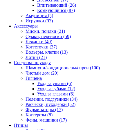
Впитывающий
(26)
Комкующийся
(87)
Амуниция
(5)
Игрушки
(97)
Аксессуары
Миски, поилки
(21)
Сумки, переноски
(59)
Лежанки
(49)
Когтеточки
(37)
Вольеры, клетки
(13)
Лотки
(21)
Средства по уходу
Шампуни/кондиционеры/спреи
(100)
Чистый дом
(20)
Гигиена
Уход за ушами
(6)
Уход за зубами
(12)
Уход за глазами
(6)
Пеленки, подгузники
(34)
Расчески, пуходерки
(52)
Фурминаторы
(17)
Когтерезы
(8)
Фены, машинки
(17)
Птицы