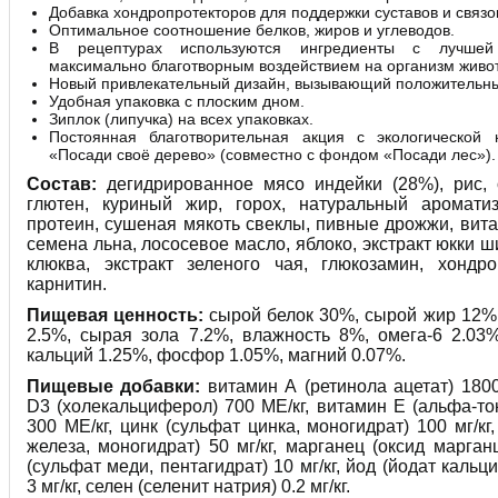
Добавка хондропротекторов для поддержки суставов и связо
Оптимальное соотношение белков, жиров и углеводов.
В рецептурах используются ингредиенты с лучшей
максимально благотворным воздействием на организм живот
Новый привлекательный дизайн, вызывающий положительн
Удобная упаковка с плоским дном.
Зиплок (липучка) на всех упаковках.
Постоянная благотворительная акция с экологической 
«Посади своё дерево» (совместно с фондом «Посади лес»).
Состав:
дегидрированное мясо индейки (28%), рис, 
глютен, куриный жир, горох, натуральный ароматиз
протеин, сушеная мякоть свеклы, пивные дрожжи, вит
семена льна, лососевое масло, яблоко, экстракт юкки ш
клюква, экстракт зеленого чая, глюкозамин, хондро
карнитин.
Пищевая ценность:
сырой белок 30%, сырой жир 12%,
2.5%, сырая зола 7.2%, влажность 8%, омега-6 2.03%
кальций 1.25%, фосфор 1.05%, магний 0.07%.
Пищевые добавки:
витамин А (ретинола ацетат) 1800
D3 (холекальциферол) 700 МЕ/кг, витамин Е (альфа-то
300 МЕ/кг, цинк (сульфат цинка, моногидрат) 100 мг/кг
железа, моногидрат) 50 мг/кг, марганец (оксид марганц
(сульфат меди, пентагидрат) 10 мг/кг, йод (йодат каль
3 мг/кг, селен (селенит натрия) 0.2 мг/кг.