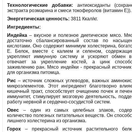
Технологические добавки:
антиоксиданты (сохра
экстракта розмарина и смеси токоферолов (витамин Е)).
Энергетическая ценность:
3811 Ккал/кг.
Ингредиенты:
Индейка
– вкусное и полезное диетическое мясо. Мя
достаточно сбалансированный состав по насыще
кислотами. Оно содержит минимум холестерина, богат
Е. Белок, вместе с калием и селеном, содержащи
укрепляют иммунную систему и ускоряют обмен в
отвечает за укрепление костей, а цинк способс
заживлению ран. Мясо индейки - прекрасный источник
для организма питомца.
Рис
– источник сложных углеводов, важных аминокис
микроэлементов. Этот ингредиент благотворно влия
кишечный тракт, способствует очищению почек и пече
иммунитет, стимулирует мозговую деятельность, подд
работу нервной и сердечно-сосудистой систем.
Овес
– один из самых целебных злаков, содер
количество полезных питательных веществ. Он способ
лишнего холестерина из организма.
Горох
– прекрасный источник растительного белк