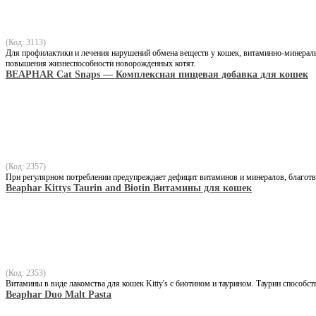
(Код: 3113)
Для профилактики и лечения нарушений обмена веществ у кошек, витаминно-минеральн
повышения жизнеспособности новорожденных котят.
BEAPHAR Cat Snaps — Комплексная пищевая добавка для кошек
(Код: 2357)
При регулярном потреблении предупреждает дефицит витаминов и минералов, благотво
Beaphar Kittys Taurin and Biotin Витамины для кошек
(Код: 2353)
Витамины в виде лакомства для кошек Kitty's с биотином и таурином. Таурин способст
Beaphar Duo Malt Pasta