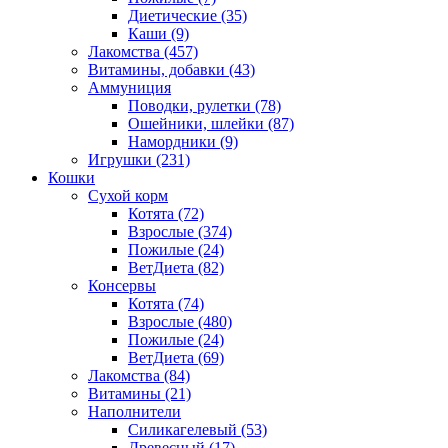
Диетические
(35)
Каши
(9)
Лакомства
(457)
Витамины, добавки
(43)
Аммуниция
Поводки, рулетки
(78)
Ошейники, шлейки
(87)
Намордники
(9)
Игрушки
(231)
Кошки
Сухой корм
Котята
(72)
Взрослые
(374)
Пожилые
(24)
ВетДиета
(82)
Консервы
Котята
(74)
Взрослые
(480)
Пожилые
(24)
ВетДиета
(69)
Лакомства
(84)
Витамины
(21)
Наполнители
Силикагелевый
(53)
Древесный
(17)