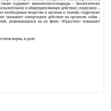
 также содержит: маннанолигосахариды – биологически
спалительное и общеукрепляющее действие; спирулину –
ее необходимые вещества к органам и тканям; гидролизат
т оказывает синергидное действие на организм собак ,
ний, развивающихся на их фоне. «Радостин» повышает
твом корма, в дозе: