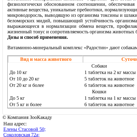
физиологически обоснованном соотношении, обеспечивая 
активные вещества, уникальные пребиотики, нормализующи
микроводоросль, выводящую из организма токсины и шлаки;
беломорских мидий, повышающий устойчивость организма 
выражающееся в нормализации обмена веществ, профилак
жизненный тонус и сопротивляемость организма животных 
Дозы и способ применения.
Витаминно-минеральный комплекс «Радостин» дают собакам и
Вид и масса животного
Суточн
Собаки
До 10 кг
1 таблетка на 2 кг масс
От 10 до 20 кг
5 таблеток на животное
От 20 кг и более
6 таблеток на животное
Кошки
До 5 кг
1 таблетка на 1 кг масс
От 5 кг и более
6 таблеток на животное
© Компания ЗооКакаду
Наш адрес:
Eлены Стасовой 50;
Соколовская 72а;