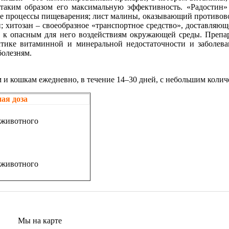
таким образом его максимальную эффективность. «Радостин»
е процессы пищеварения; лист малины, оказывающий противово
 хитозан – своеобразное «транспортное средство», доставляющ
к опасным для него воздействиям окружающей среды. Препара
тике витаминной и минеральной недостаточности и заболева
болезням.
 кошкам ежедневно, в течение 14–30 дней, с небольшим количес
ая доза
ы животного
ы животного
Мы на карте