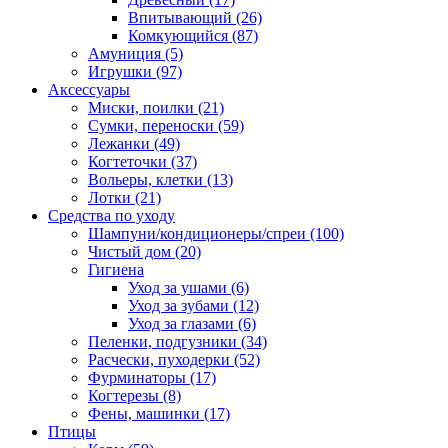
Впитывающий
(26)
Комкующийся
(87)
Амуниция
(5)
Игрушки
(97)
Аксессуары
Миски, поилки
(21)
Сумки, переноски
(59)
Лежанки
(49)
Когтеточки
(37)
Вольеры, клетки
(13)
Лотки
(21)
Средства по уходу
Шампуни/кондиционеры/спреи
(100)
Чистый дом
(20)
Гигиена
Уход за ушами
(6)
Уход за зубами
(12)
Уход за глазами
(6)
Пеленки, подгузники
(34)
Расчески, пуходерки
(52)
Фурминаторы
(17)
Когтерезы
(8)
Фены, машинки
(17)
Птицы