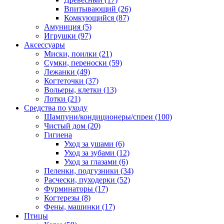
Впитывающий
(26)
Комкующийся
(87)
Амуниция
(5)
Игрушки
(97)
Аксессуары
Миски, поилки
(21)
Сумки, переноски
(59)
Лежанки
(49)
Когтеточки
(37)
Вольеры, клетки
(13)
Лотки
(21)
Средства по уходу
Шампуни/кондиционеры/спреи
(100)
Чистый дом
(20)
Гигиена
Уход за ушами
(6)
Уход за зубами
(12)
Уход за глазами
(6)
Пеленки, подгузники
(34)
Расчески, пуходерки
(52)
Фурминаторы
(17)
Когтерезы
(8)
Фены, машинки
(17)
Птицы