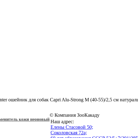
ter ошейник для собак Capri Alu-Strong M (40-55)/2,5 см натурал
© Компания ЗооКакаду
заменитель кожи неоновый
Наш адрес:
Eлены Стасовой 50;
Соколовская 72а;