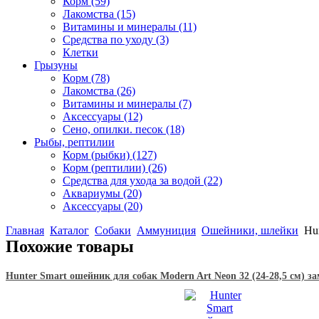
Корм
(59)
Лакомства
(15)
Витамины и минералы
(11)
Средства по уходу
(3)
Клетки
Грызуны
Корм
(78)
Лакомства
(26)
Витамины и минералы
(7)
Аксессуары
(12)
Сено, опилки. песок
(18)
Рыбы, рептилии
Корм (рыбки)
(127)
Корм (рептилии)
(26)
Средства для ухода за водой
(22)
Аквариумы
(20)
Аксессуары
(20)
Главная
Каталог
Собаки
Аммуниция
Ошейники, шлейки
Hun
Похожие товары
Hunter Smart ошейник для собак Modern Art Neon 32 (24-28,5 см) 