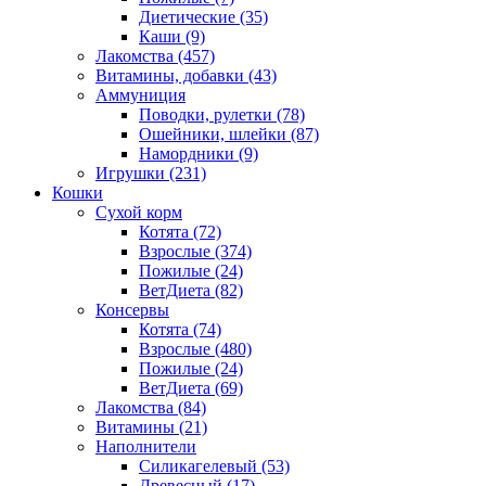
Диетические
(35)
Каши
(9)
Лакомства
(457)
Витамины, добавки
(43)
Аммуниция
Поводки, рулетки
(78)
Ошейники, шлейки
(87)
Намордники
(9)
Игрушки
(231)
Кошки
Сухой корм
Котята
(72)
Взрослые
(374)
Пожилые
(24)
ВетДиета
(82)
Консервы
Котята
(74)
Взрослые
(480)
Пожилые
(24)
ВетДиета
(69)
Лакомства
(84)
Витамины
(21)
Наполнители
Силикагелевый
(53)
Древесный
(17)