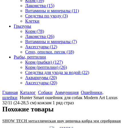
Корм
(59)
Лакомства
(15)
Витамины и минералы
(11)
Средства по уходу
(3)
Клетки
Грызуны
Корм
(78)
Лакомства
(26)
Витамины и минералы
(7)
Аксессуары
(12)
Сено, опилки. песок
(18)
Рыбы, рептилии
Корм (рыбки)
(127)
Корм (рептилии)
(26)
Средства для ухода за водой
(22)
Аквариумы
(20)
Аксессуары
(20)
Главная
Каталог
Собаки
Аммуниция
Ошейники,
шлейки
Hunter Smart ошейник для собак Modern Art Luxus
32/11 (24-28,5 см) кожзам 1 ряд страз
Похожие товары
SHOW TECH металлическая шоу цепочка-кобра мм серебряная