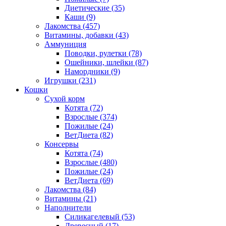
Диетические
(35)
Каши
(9)
Лакомства
(457)
Витамины, добавки
(43)
Аммуниция
Поводки, рулетки
(78)
Ошейники, шлейки
(87)
Намордники
(9)
Игрушки
(231)
Кошки
Сухой корм
Котята
(72)
Взрослые
(374)
Пожилые
(24)
ВетДиета
(82)
Консервы
Котята
(74)
Взрослые
(480)
Пожилые
(24)
ВетДиета
(69)
Лакомства
(84)
Витамины
(21)
Наполнители
Силикагелевый
(53)
Древесный
(17)