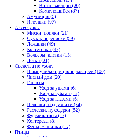
Впитывающий
(26)
Комкующийся
(87)
Амуниция
(5)
Игрушки
(97)
Аксессуары
Миски, поилки
(21)
Сумки, переноски
(59)
Лежанки
(49)
Когтеточки
(37)
Вольеры, клетки
(13)
Лотки
(21)
Средства по уходу
Шампуни/кондиционеры/спреи
(100)
Чистый дом
(20)
Гигиена
Уход за ушами
(6)
Уход за зубами
(12)
Уход за глазами
(6)
Пеленки, подгузники
(34)
Расчески, пуходерки
(52)
Фурминаторы
(17)
Когтерезы
(8)
Фены, машинки
(17)
Птицы