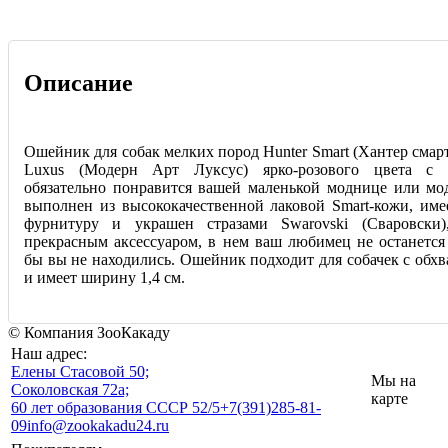
Описание
Ошейник для собак мелких пород Hunter Smart (Хантер смарт
Luxus (Модерн Арт Луксус) ярко-розового цвета с 
обязательно понравится вашей маленькой моднице или мо
выполнен из высококачественной лаковой Smart-кожи, им
фурнитуру и украшен стразами Swarovski (Сваровски)
прекрасным аксессуаром, в нем ваш любимец не останется
бы вы не находились. Ошейник подходит для собачек с обхв
и имеет ширину 1,4 см.
© Компания ЗооКакаду
Наш адрес:
Eлены Стасовой 50;
Мы на
Соколовская 72а;
карте
60 лет образования СССР 52/5
+7(391)285-81-
09
info@zookakadu24.ru