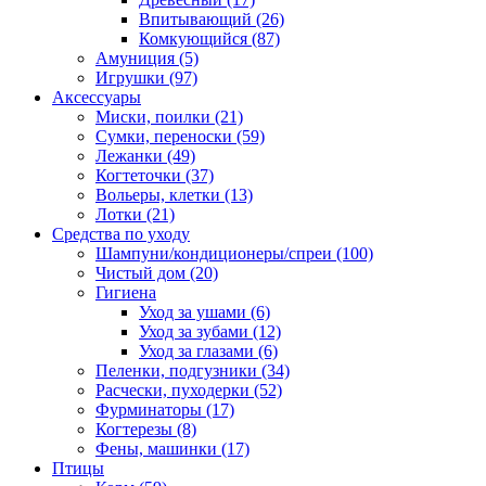
Впитывающий
(26)
Комкующийся
(87)
Амуниция
(5)
Игрушки
(97)
Аксессуары
Миски, поилки
(21)
Сумки, переноски
(59)
Лежанки
(49)
Когтеточки
(37)
Вольеры, клетки
(13)
Лотки
(21)
Средства по уходу
Шампуни/кондиционеры/спреи
(100)
Чистый дом
(20)
Гигиена
Уход за ушами
(6)
Уход за зубами
(12)
Уход за глазами
(6)
Пеленки, подгузники
(34)
Расчески, пуходерки
(52)
Фурминаторы
(17)
Когтерезы
(8)
Фены, машинки
(17)
Птицы