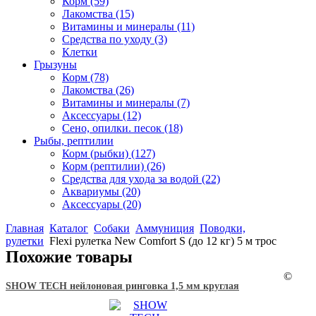
Корм
(59)
Лакомства
(15)
Витамины и минералы
(11)
Средства по уходу
(3)
Клетки
Грызуны
Корм
(78)
Лакомства
(26)
Витамины и минералы
(7)
Аксессуары
(12)
Сено, опилки. песок
(18)
Рыбы, рептилии
Корм (рыбки)
(127)
Корм (рептилии)
(26)
Средства для ухода за водой
(22)
Аквариумы
(20)
Аксессуары
(20)
Главная
Каталог
Собаки
Аммуниция
Поводки,
рулетки
Flexi рулетка New Comfort S (до 12 кг) 5 м трос
Похожие товары
©
SHOW TECH нейлоновая ринговка 1,5 мм круглая