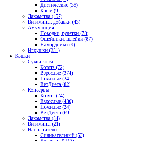
Диетические
(35)
Каши
(9)
Лакомства
(457)
Витамины, добавки
(43)
Аммуниция
Поводки, рулетки
(78)
Ошейники, шлейки
(87)
Намордники
(9)
Игрушки
(231)
Кошки
Сухой корм
Котята
(72)
Взрослые
(374)
Пожилые
(24)
ВетДиета
(82)
Консервы
Котята
(74)
Взрослые
(480)
Пожилые
(24)
ВетДиета
(69)
Лакомства
(84)
Витамины
(21)
Наполнители
Силикагелевый
(53)
Древесный
(17)