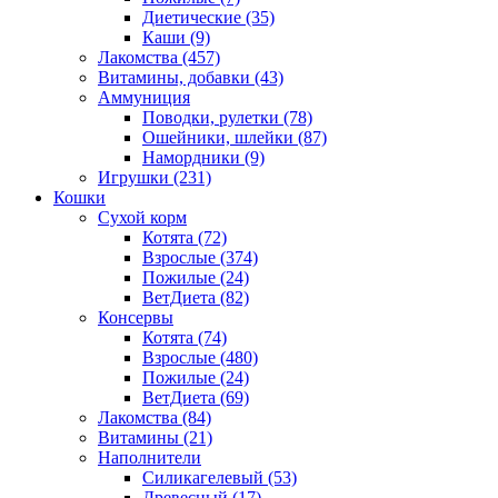
Диетические
(35)
Каши
(9)
Лакомства
(457)
Витамины, добавки
(43)
Аммуниция
Поводки, рулетки
(78)
Ошейники, шлейки
(87)
Намордники
(9)
Игрушки
(231)
Кошки
Сухой корм
Котята
(72)
Взрослые
(374)
Пожилые
(24)
ВетДиета
(82)
Консервы
Котята
(74)
Взрослые
(480)
Пожилые
(24)
ВетДиета
(69)
Лакомства
(84)
Витамины
(21)
Наполнители
Силикагелевый
(53)
Древесный
(17)