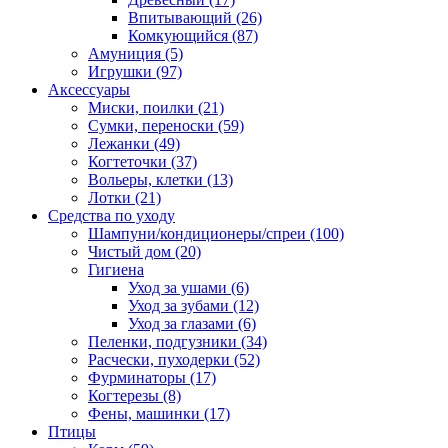
Впитывающий
(26)
Комкующийся
(87)
Амуниция
(5)
Игрушки
(97)
Аксессуары
Миски, поилки
(21)
Сумки, переноски
(59)
Лежанки
(49)
Когтеточки
(37)
Вольеры, клетки
(13)
Лотки
(21)
Средства по уходу
Шампуни/кондиционеры/спреи
(100)
Чистый дом
(20)
Гигиена
Уход за ушами
(6)
Уход за зубами
(12)
Уход за глазами
(6)
Пеленки, подгузники
(34)
Расчески, пуходерки
(52)
Фурминаторы
(17)
Когтерезы
(8)
Фены, машинки
(17)
Птицы