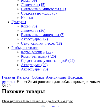
Корм
(59)
Лакомства
(15)
Витамины и минералы
(11)
Средства по уходу
(3)
Клетки
Грызуны
Корм
(78)
Лакомства
(26)
Витамины и минералы
(7)
Аксессуары
(12)
Сено, опилки. песок
(18)
Рыбы, рептилии
Корм (рыбки)
(127)
Корм (рептилии)
(26)
Средства для ухода за водой
(22)
Аквариумы
(20)
Аксессуары
(20)
Главная
Каталог
Собаки
Аммуниция
Поводки,
рулетки
Hunter Smart ринговка для собак с крокодильчиком
5/120
Похожие товары
Flexi рулетка New Classic XS (до 8 кг) 3 м трос