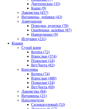
Диетические
(35)
Каши
(9)
Лакомства
(457)
Витамины, добавки
(43)
Аммуниция
Поводки, рулетки
(78)
Ошейники, шлейки
(87)
Намордники
(9)
Игрушки
(231)
Кошки
Сухой корм
Котята
(72)
Взрослые
(374)
Пожилые
(24)
ВетДиета
(82)
Консервы
Котята
(74)
Взрослые
(480)
Пожилые
(24)
ВетДиета
(69)
Лакомства
(84)
Витамины
(21)
Наполнители
Силикагелевый
(53)
Древесный
(17)