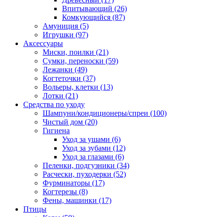
Впитывающий
(26)
Комкующийся
(87)
Амуниция
(5)
Игрушки
(97)
Аксессуары
Миски, поилки
(21)
Сумки, переноски
(59)
Лежанки
(49)
Когтеточки
(37)
Вольеры, клетки
(13)
Лотки
(21)
Средства по уходу
Шампуни/кондиционеры/спреи
(100)
Чистый дом
(20)
Гигиена
Уход за ушами
(6)
Уход за зубами
(12)
Уход за глазами
(6)
Пеленки, подгузники
(34)
Расчески, пуходерки
(52)
Фурминаторы
(17)
Когтерезы
(8)
Фены, машинки
(17)
Птицы