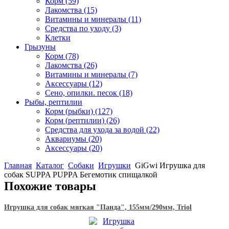
Корм
(59)
Лакомства
(15)
Витамины и минералы
(11)
Средства по уходу
(3)
Клетки
Грызуны
Корм
(78)
Лакомства
(26)
Витамины и минералы
(7)
Аксессуары
(12)
Сено, опилки. песок
(18)
Рыбы, рептилии
Корм (рыбки)
(127)
Корм (рептилии)
(26)
Средства для ухода за водой
(22)
Аквариумы
(20)
Аксессуары
(20)
Главная
Каталог
Собаки
Игрушки
GiGwi Игрушка для
собак SUPPA PUPPA Бегемотик спищалкой
Похожие товары
Игрушка для собак мягкая "Панда", 155мм/290мм, Triol