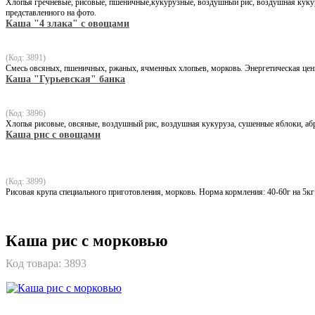
Хлопья гречневые, рисовые, пшеничные,кукурузные, воздушный рис, воздушная кукур
представленного на фото.
Каша "4 злака" с овощами
(Код: 3891)
Смесь овсяных, пшеничных, ржаных, ячменных хлопьев, морковь. Энергетическая ценно
Каша "Гурьевская" банка
(Код: 3896)
Хлопья рисовые, овсяные, воздушный рис, воздушная кукуруза, сушенные яблоки, абр
Каша рис с овощами
(Код: 3899)
Рисовая крупа специального приготовления, морковь. Норма кормления: 40-60г на 5кг
Каша рис с морковью
Код товара:
3893