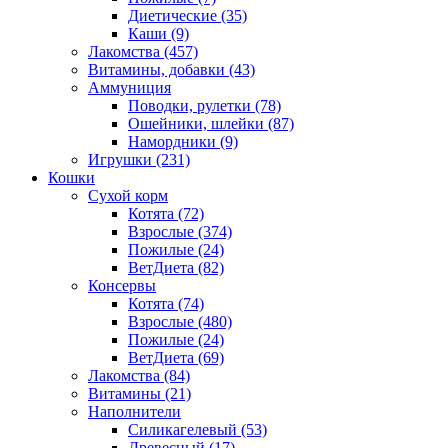
Диетические
(35)
Каши
(9)
Лакомства
(457)
Витамины, добавки
(43)
Аммуниция
Поводки, рулетки
(78)
Ошейники, шлейки
(87)
Намордники
(9)
Игрушки
(231)
Кошки
Сухой корм
Котята
(72)
Взрослые
(374)
Пожилые
(24)
ВетДиета
(82)
Консервы
Котята
(74)
Взрослые
(480)
Пожилые
(24)
ВетДиета
(69)
Лакомства
(84)
Витамины
(21)
Наполнители
Силикагелевый
(53)
Древесный
(17)