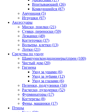
Впитывающий
(26)
Комкующийся
(87)
Амуниция
(5)
Игрушки
(97)
Аксессуары
Миски, поилки
(21)
Сумки, переноски
(59)
Лежанки
(49)
Когтеточки
(37)
Вольеры, клетки
(13)
Лотки
(21)
Средства по уходу
Шампуни/кондиционеры/спреи
(100)
Чистый дом
(20)
Гигиена
Уход за ушами
(6)
Уход за зубами
(12)
Уход за глазами
(6)
Пеленки, подгузники
(34)
Расчески, пуходерки
(52)
Фурминаторы
(17)
Когтерезы
(8)
Фены, машинки
(17)
Птицы