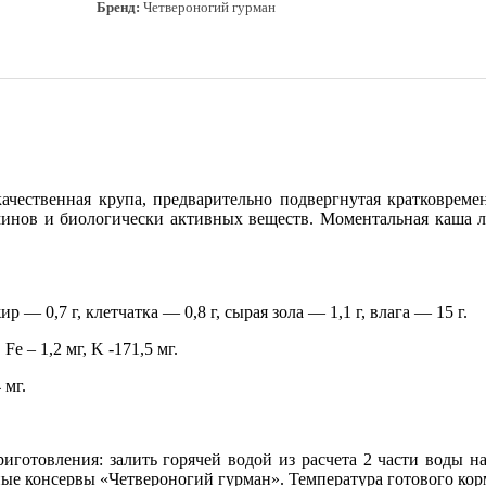
Бренд:
Четвероногий гурман
чественная крупа, предварительно подвергнутая кратковремен
аминов и биологически активных веществ. Моментальная каша 
р — 0,7 г, клетчатка — 0,8 г, сырая зола — 1,1 г, влага — 15 г.
 Fe – 1,2 мг, K -171,5 мг.
 мг.
риготовления: залить горячей водой из расчета 2 части воды 
ные консервы «Четвероногий гурман». Температура готового кор