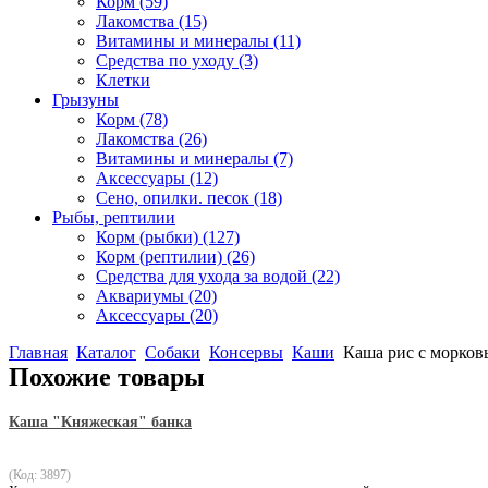
Корм
(59)
Лакомства
(15)
Витамины и минералы
(11)
Средства по уходу
(3)
Клетки
Грызуны
Корм
(78)
Лакомства
(26)
Витамины и минералы
(7)
Аксессуары
(12)
Сено, опилки. песок
(18)
Рыбы, рептилии
Корм (рыбки)
(127)
Корм (рептилии)
(26)
Средства для ухода за водой
(22)
Аквариумы
(20)
Аксессуары
(20)
Главная
Каталог
Собаки
Консервы
Каши
Каша рис с морков
Похожие товары
Каша "Княжеская" банка
(Код: 3897)