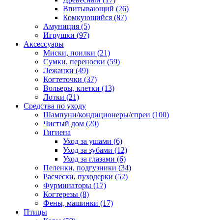
Впитывающий
(26)
Комкующийся
(87)
Амуниция
(5)
Игрушки
(97)
Аксессуары
Миски, поилки
(21)
Сумки, переноски
(59)
Лежанки
(49)
Когтеточки
(37)
Вольеры, клетки
(13)
Лотки
(21)
Средства по уходу
Шампуни/кондиционеры/спреи
(100)
Чистый дом
(20)
Гигиена
Уход за ушами
(6)
Уход за зубами
(12)
Уход за глазами
(6)
Пеленки, подгузники
(34)
Расчески, пуходерки
(52)
Фурминаторы
(17)
Когтерезы
(8)
Фены, машинки
(17)
Птицы