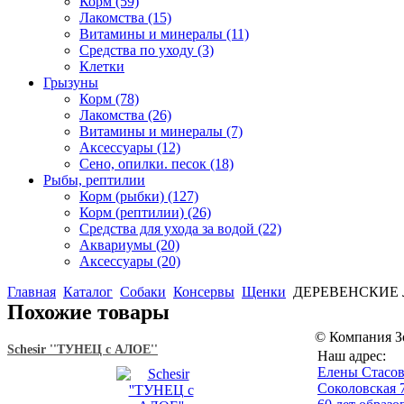
Корм
(59)
Лакомства
(15)
Витамины и минералы
(11)
Средства по уходу
(3)
Клетки
Грызуны
Корм
(78)
Лакомства
(26)
Витамины и минералы
(7)
Аксессуары
(12)
Сено, опилки. песок
(18)
Рыбы, рептилии
Корм (рыбки)
(127)
Корм (рептилии)
(26)
Средства для ухода за водой
(22)
Аквариумы
(20)
Аксессуары
(20)
Главная
Каталог
Собаки
Консервы
Щенки
ДЕРЕВЕНСКИЕ ЛА
Похожие товары
© Компания З
Schesir ''ТУНЕЦ c АЛОЕ''
Наш адрес:
Eлены Стасов
Соколовская 7