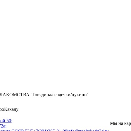
КОМСТВА ''Говядина/сердечки/цукини''
ооКакаду
ой 50;
Мы на кар
2а;