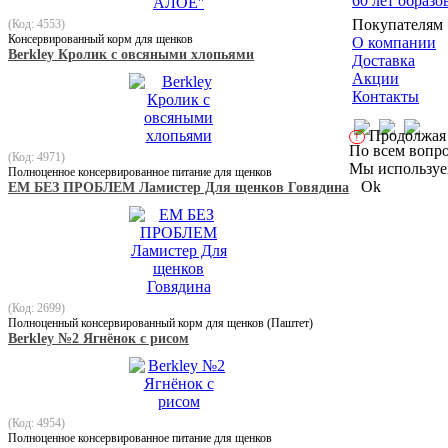
60 лет образ
Покупателям
(Код: 4553)
Консервированный корм для щенков
О компании
Berkley Кролик с овсяными хлопьями
Доставка
Акции
Контакты
Продолжая п
!
По всем вопро
(Код: 4971)
Мы используем
Полноценное консервированное питание для щенков
Ok
ЕМ БЕЗ ПРОБЛЕМ Ламистер Для щенков Говядина
(Код: 2699)
Полноценный консервированный корм для щенков (Паштет)
Berkley №2 Ягнёнок с рисом
(Код: 4954)
Полноценное консервированное питание для щенков