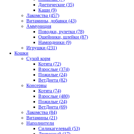
Диетические
(35)
Каши
(9)
Лакомства
(457)
Витамины, добавки
(43)
Аммуниция
Поводки, рулетки
(78)
Ошейники, шлейки
(87)
Намордники
(9)
Игрушки
(231)
Кошки
Сухой корм
Котята
(72)
Взрослые
(374)
Пожилые
(24)
ВетДиета
(82)
Консервы
Котята
(74)
Взрослые
(480)
Пожилые
(24)
ВетДиета
(69)
Лакомства
(84)
Витамины
(21)
Наполнители
Силикагелевый
(53)
Древесный
(17)