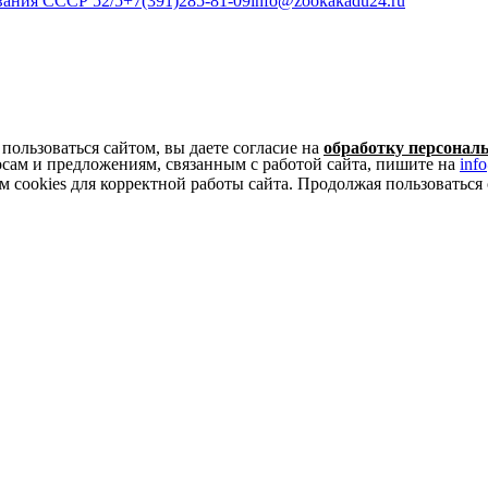
ования СССР 52/5
+7(391)285-81-09
info@zookakadu24.ru
ользоваться сайтом, вы даете согласие на
обработку персонал
сам и предложениям, связанным с работой сайта, пишите на
inf
 cookies для корректной работы сайта. Продолжая пользоваться 