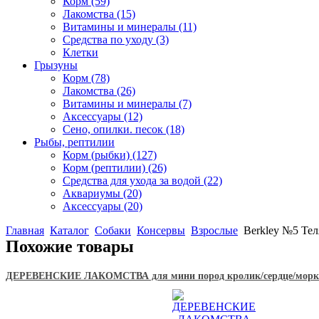
Корм
(59)
Лакомства
(15)
Витамины и минералы
(11)
Средства по уходу
(3)
Клетки
Грызуны
Корм
(78)
Лакомства
(26)
Витамины и минералы
(7)
Аксессуары
(12)
Сено, опилки. песок
(18)
Рыбы, рептилии
Корм (рыбки)
(127)
Корм (рептилии)
(26)
Средства для ухода за водой
(22)
Аквариумы
(20)
Аксессуары
(20)
Главная
Каталог
Собаки
Консервы
Взрослые
Berkley №5 Тел
Похожие товары
ДЕРЕВЕНСКИЕ ЛАКОМСТВА для мини пород кролик/сердце/морк