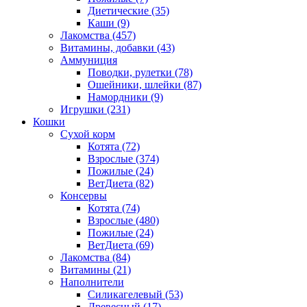
Диетические
(35)
Каши
(9)
Лакомства
(457)
Витамины, добавки
(43)
Аммуниция
Поводки, рулетки
(78)
Ошейники, шлейки
(87)
Намордники
(9)
Игрушки
(231)
Кошки
Сухой корм
Котята
(72)
Взрослые
(374)
Пожилые
(24)
ВетДиета
(82)
Консервы
Котята
(74)
Взрослые
(480)
Пожилые
(24)
ВетДиета
(69)
Лакомства
(84)
Витамины
(21)
Наполнители
Силикагелевый
(53)
Древесный
(17)