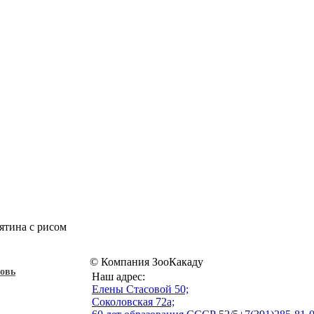
ятина с рисом
© Компания ЗооКакаду
овь
Наш адрес:
Eлены Стасовой 50;
Соколовская 72а;