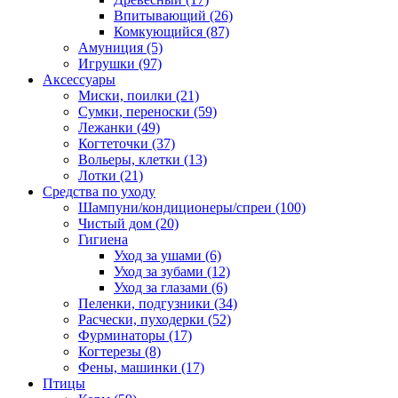
Впитывающий
(26)
Комкующийся
(87)
Амуниция
(5)
Игрушки
(97)
Аксессуары
Миски, поилки
(21)
Сумки, переноски
(59)
Лежанки
(49)
Когтеточки
(37)
Вольеры, клетки
(13)
Лотки
(21)
Средства по уходу
Шампуни/кондиционеры/спреи
(100)
Чистый дом
(20)
Гигиена
Уход за ушами
(6)
Уход за зубами
(12)
Уход за глазами
(6)
Пеленки, подгузники
(34)
Расчески, пуходерки
(52)
Фурминаторы
(17)
Когтерезы
(8)
Фены, машинки
(17)
Птицы