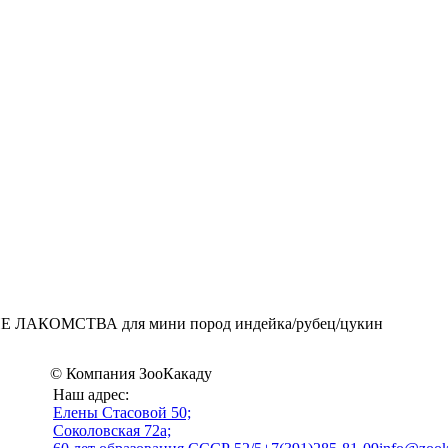
ЛАКОМСТВА для мини пород индейка/рубец/цукин
© Компания ЗооКакаду
Наш адрес:
Eлены Стасовой 50;
Соколовская 72а;