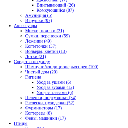
Впитывающий
(26)
Комкующийся
(87)
Амуниция
(5)
Игрушки
(97)
Аксессуары
Миски, поилки
(21)
Сумки, переноски
(59)
Лежанки
(49)
Когтеточки
(37)
Вольеры, клетки
(13)
Лотки
(21)
Средства по уходу
Шампуни/кондиционеры/спреи
(100)
Чистый дом
(20)
Гигиена
Уход за ушами
(6)
Уход за зубами
(12)
Уход за глазами
(6)
Пеленки, подгузники
(34)
Расчески, пуходерки
(52)
Фурминаторы
(17)
Когтерезы
(8)
Фены, машинки
(17)
Птицы