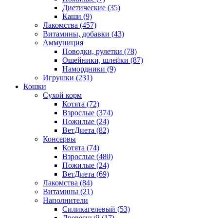
Диетические
(35)
Каши
(9)
Лакомства
(457)
Витамины, добавки
(43)
Аммуниция
Поводки, рулетки
(78)
Ошейники, шлейки
(87)
Намордники
(9)
Игрушки
(231)
Кошки
Сухой корм
Котята
(72)
Взрослые
(374)
Пожилые
(24)
ВетДиета
(82)
Консервы
Котята
(74)
Взрослые
(480)
Пожилые
(24)
ВетДиета
(69)
Лакомства
(84)
Витамины
(21)
Наполнители
Силикагелевый
(53)
Древесный
(17)