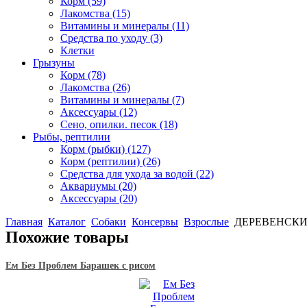
Корм
(59)
Лакомства
(15)
Витамины и минералы
(11)
Средства по уходу
(3)
Клетки
Грызуны
Корм
(78)
Лакомства
(26)
Витамины и минералы
(7)
Аксессуары
(12)
Сено, опилки. песок
(18)
Рыбы, рептилии
Корм (рыбки)
(127)
Корм (рептилии)
(26)
Средства для ухода за водой
(22)
Аквариумы
(20)
Аксессуары
(20)
Главная
Каталог
Собаки
Консервы
Взрослые
ДЕРЕВЕНСКИЕ 
Похожие товары
Ем Без Проблем Барашек с рисом