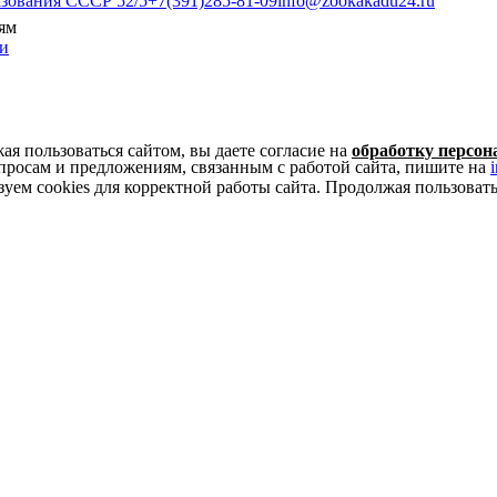
азования СССР 52/5
+7(391)285-81-09
info@zookakadu24.ru
ям
и
я пользоваться сайтом, вы даете согласие на
обработку персо
просам и предложениям, связанным с работой сайта, пишите на
уем cookies для корректной работы сайта. Продолжая пользовать