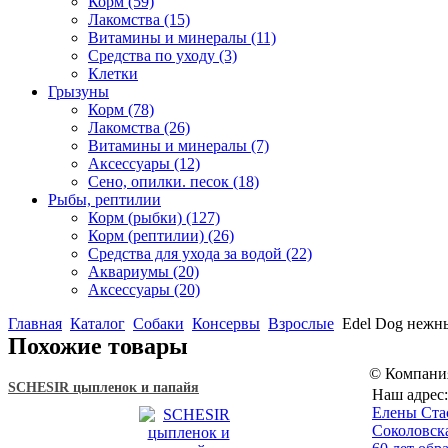
Корм
(59)
Лакомства
(15)
Витамины и минералы
(11)
Средства по уходу
(3)
Клетки
Грызуны
Корм
(78)
Лакомства
(26)
Витамины и минералы
(7)
Аксессуары
(12)
Сено, опилки. песок
(18)
Рыбы, рептилии
Корм (рыбки)
(127)
Корм (рептилии)
(26)
Средства для ухода за водой
(22)
Аквариумы
(20)
Аксессуары
(20)
Главная
Каталог
Собаки
Консервы
Взрослые
Edel Dog нежны
Похожие товары
© Компани
SCHESIR цыпленок и папайя
Наш адрес:
Eлены Ста
Соколовска