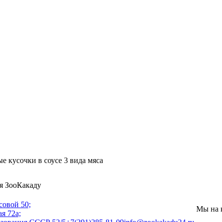
е кусочки в соусе 3 вида мяса
я ЗооКакаду
совой 50;
Мы на 
я 72а;