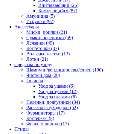
Впитывающий
(26)
Комкующийся
(87)
Амуниция
(5)
Игрушки
(97)
Аксессуары
Миски, поилки
(21)
Сумки, переноски
(59)
Лежанки
(49)
Когтеточки
(37)
Вольеры, клетки
(13)
Лотки
(21)
Средства по уходу
Шампуни/кондиционеры/спреи
(100)
Чистый дом
(20)
Гигиена
Уход за ушами
(6)
Уход за зубами
(12)
Уход за глазами
(6)
Пеленки, подгузники
(34)
Расчески, пуходерки
(52)
Фурминаторы
(17)
Когтерезы
(8)
Фены, машинки
(17)
Птицы