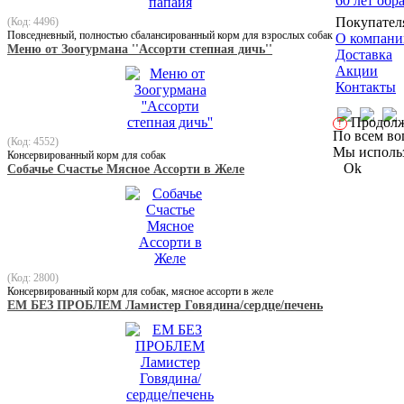
60 лет обр
Покупател
(Код: 4496)
Повседневный, полностью сбалансированный корм для взрослых собак
О компани
Меню от Зоогурмана ''Ассорти степная дичь''
Доставка
Акции
Контакты
Продолжа
!
По всем во
(Код: 4552)
Мы использ
Консервированный корм для собак
Ok
Собачье Счастье Мясное Ассорти в Желе
(Код: 2800)
Консервированный корм для собак, мясное ассорти в желе
ЕМ БЕЗ ПРОБЛЕМ Ламистер Говядина/сердце/печень