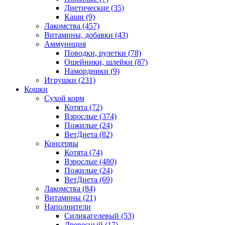
Диетические
(35)
Каши
(9)
Лакомства
(457)
Витамины, добавки
(43)
Аммуниция
Поводки, рулетки
(78)
Ошейники, шлейки
(87)
Намордники
(9)
Игрушки
(231)
Кошки
Сухой корм
Котята
(72)
Взрослые
(374)
Пожилые
(24)
ВетДиета
(82)
Консервы
Котята
(74)
Взрослые
(480)
Пожилые
(24)
ВетДиета
(69)
Лакомства
(84)
Витамины
(21)
Наполнители
Силикагелевый
(53)
Древесный
(17)