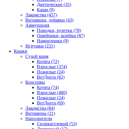
Диетические
(35)
Каши
(9)
Лакомства
(457)
Витамины, добавки
(43)
Аммуниция
Поводки, рулетки
(78)
Ошейники, шлейки
(87)
Намордники
(9)
Игрушки
(231)
Кошки
Сухой корм
Котята
(72)
Взрослые
(374)
Пожилые
(24)
ВетДиета
(82)
Консервы
Котята
(74)
Взрослые
(480)
Пожилые
(24)
ВетДиета
(69)
Лакомства
(84)
Витамины
(21)
Наполнители
Силикагелевый
(53)
Древесный
(17)