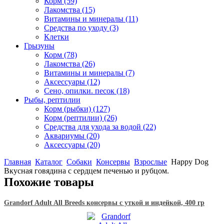
Корм
(59)
Лакомства
(15)
Витамины и минералы
(11)
Средства по уходу
(3)
Клетки
Грызуны
Корм
(78)
Лакомства
(26)
Витамины и минералы
(7)
Аксессуары
(12)
Сено, опилки. песок
(18)
Рыбы, рептилии
Корм (рыбки)
(127)
Корм (рептилии)
(26)
Средства для ухода за водой
(22)
Аквариумы
(20)
Аксессуары
(20)
Главная
Каталог
Собаки
Консервы
Взрослые
Happy Dog
Вкусная говядина с сердцем печенью и рубцом.
Похожие товары
Grandorf Adult All Breeds консервы с уткой и индейкой, 400 гр