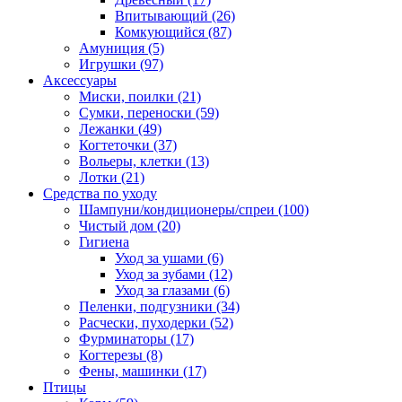
Впитывающий
(26)
Комкующийся
(87)
Амуниция
(5)
Игрушки
(97)
Аксессуары
Миски, поилки
(21)
Сумки, переноски
(59)
Лежанки
(49)
Когтеточки
(37)
Вольеры, клетки
(13)
Лотки
(21)
Средства по уходу
Шампуни/кондиционеры/спреи
(100)
Чистый дом
(20)
Гигиена
Уход за ушами
(6)
Уход за зубами
(12)
Уход за глазами
(6)
Пеленки, подгузники
(34)
Расчески, пуходерки
(52)
Фурминаторы
(17)
Когтерезы
(8)
Фены, машинки
(17)
Птицы