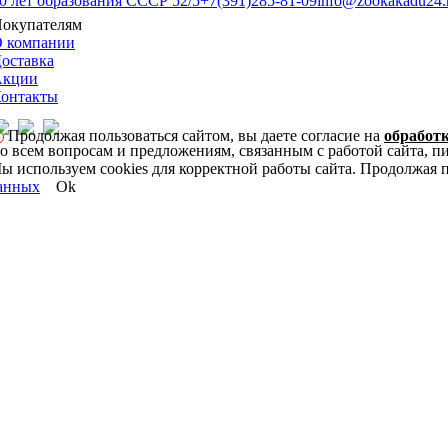
0 лет образования СССР 52/5
+7(391)285-81-09
info@zookakadu24.
окупателям
 компании
оставка
Акции
онтакты
Продолжая пользоваться сайтом, вы даете согласие на
обработ
о всем вопросам и предложениям, связанным с работой сайта, 
ы используем cookies для корректной работы сайта. Продолжая п
анных
Ok