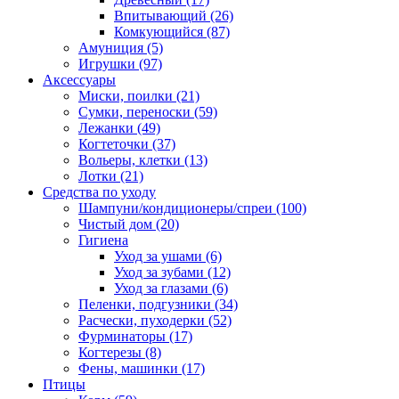
Впитывающий
(26)
Комкующийся
(87)
Амуниция
(5)
Игрушки
(97)
Аксессуары
Миски, поилки
(21)
Сумки, переноски
(59)
Лежанки
(49)
Когтеточки
(37)
Вольеры, клетки
(13)
Лотки
(21)
Средства по уходу
Шампуни/кондиционеры/спреи
(100)
Чистый дом
(20)
Гигиена
Уход за ушами
(6)
Уход за зубами
(12)
Уход за глазами
(6)
Пеленки, подгузники
(34)
Расчески, пуходерки
(52)
Фурминаторы
(17)
Когтерезы
(8)
Фены, машинки
(17)
Птицы