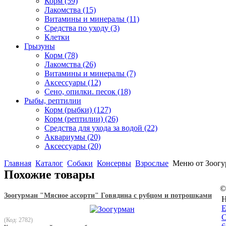
Корм
(59)
Лакомства
(15)
Витамины и минералы
(11)
Средства по уходу
(3)
Клетки
Грызуны
Корм
(78)
Лакомства
(26)
Витамины и минералы
(7)
Аксессуары
(12)
Сено, опилки. песок
(18)
Рыбы, рептилии
Корм (рыбки)
(127)
Корм (рептилии)
(26)
Средства для ухода за водой
(22)
Аквариумы
(20)
Аксессуары
(20)
Главная
Каталог
Собаки
Консервы
Взрослые
Меню от Зоогур
Похожие товары
©
Зоогурман "Мясное ассорти" Говядина с рубцом и потрошками
Н
E
С
(Код: 2782)