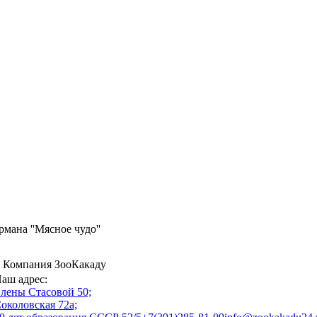
мана ''Мясное чудо''
 Компания ЗооКакаду
аш адрес:
лены Стасовой 50;
околовская 72а;