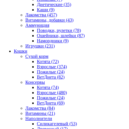
Диетические
(35)
Каши
(9)
Лакомства
(457)
Витамины, добавки
(43)
Аммуниция
Поводки, рулетки
(78)
Ошейники, шлейки
(87)
Намордники
(9)
Игрушки
(231)
Кошки
Сухой корм
Котята
(72)
Взрослые
(374)
Пожилые
(24)
ВетДиета
(82)
Консервы
Котята
(74)
Взрослые
(480)
Пожилые
(24)
ВетДиета
(69)
Лакомства
(84)
Витамины
(21)
Наполнители
Силикагелевый
(53)
Древесный
(17)