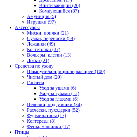
Впитывающий
(26)
Комкующийся
(87)
Амуниция
(5)
Игрушки
(97)
Аксессуары
Миски, поилки
(21)
Сумки, переноски
(59)
Лежанки
(49)
Когтеточки
(37)
Вольеры, клетки
(13)
Лотки
(21)
Средства по уходу
Шампуни/кондиционеры/спреи
(100)
Чистый дом
(20)
Гигиена
Уход за ушами
(6)
Уход за зубами
(12)
Уход за глазами
(6)
Пеленки, подгузники
(34)
Расчески, пуходерки
(52)
Фурминаторы
(17)
Когтерезы
(8)
Фены, машинки
(17)
Птицы