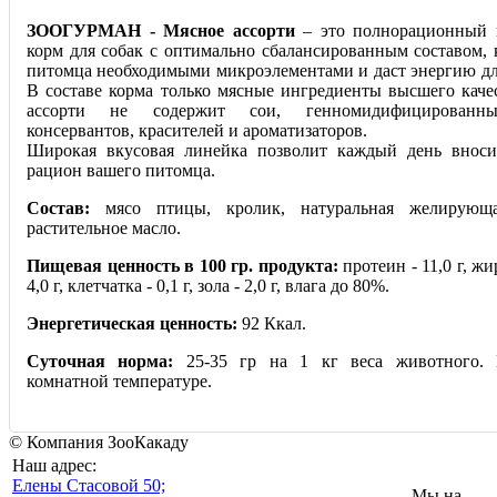
ЗООГУРМАН - Мясное ассорти
– это полнорационный 
корм для собак с оптимально сбалансированным составом, 
питомца необходимыми микроэлементами и даст энергию дл
В составе корма только мясные ингредиенты высшего каче
ассорти не содержит сои, генномидифицированны
консервантов, красителей и ароматизаторов.
Широкая вкусовая линейка позволит каждый день вноси
рацион вашего питомца.
Состав:
мясо птицы, кролик, натуральная желирующа
растительное масло.
Пищевая ценность в 100 гр. продукта:
протеин - 11,0 г, жир
4,0 г, клетчатка - 0,1 г, зола - 2,0 г, влага до 80%.
Энергетическая ценность:
92 Ккал.
Суточная норма:
25-35 гр на 1 кг веса животного. 
комнатной температуре.
© Компания ЗооКакаду
Наш адрес:
Eлены Стасовой 50;
Мы на