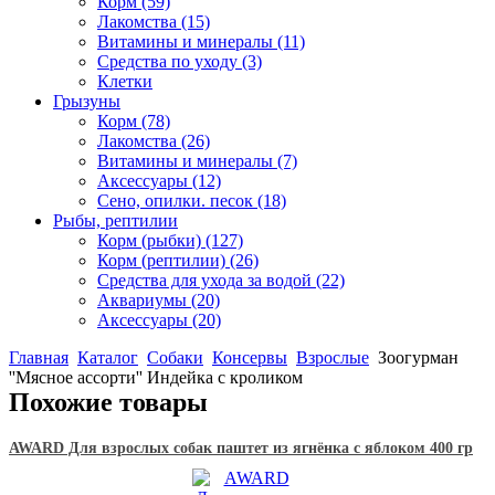
Корм
(59)
Лакомства
(15)
Витамины и минералы
(11)
Средства по уходу
(3)
Клетки
Грызуны
Корм
(78)
Лакомства
(26)
Витамины и минералы
(7)
Аксессуары
(12)
Сено, опилки. песок
(18)
Рыбы, рептилии
Корм (рыбки)
(127)
Корм (рептилии)
(26)
Средства для ухода за водой
(22)
Аквариумы
(20)
Аксессуары
(20)
Главная
Каталог
Собаки
Консервы
Взрослые
Зоогурман
''Мясное ассорти'' Индейка с кроликом
Похожие товары
AWARD Для взрослых собак паштет из ягнёнка с яблоком 400 гр