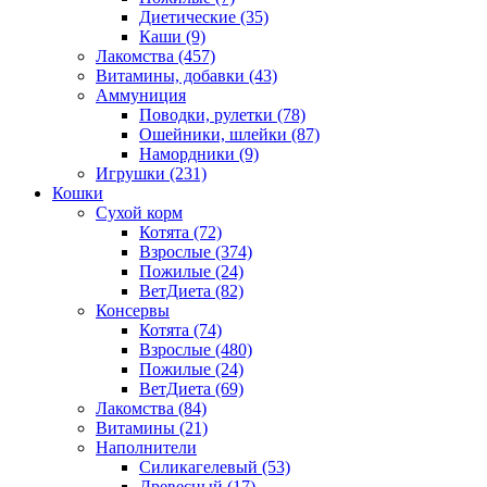
Диетические
(35)
Каши
(9)
Лакомства
(457)
Витамины, добавки
(43)
Аммуниция
Поводки, рулетки
(78)
Ошейники, шлейки
(87)
Намордники
(9)
Игрушки
(231)
Кошки
Сухой корм
Котята
(72)
Взрослые
(374)
Пожилые
(24)
ВетДиета
(82)
Консервы
Котята
(74)
Взрослые
(480)
Пожилые
(24)
ВетДиета
(69)
Лакомства
(84)
Витамины
(21)
Наполнители
Силикагелевый
(53)
Древесный
(17)