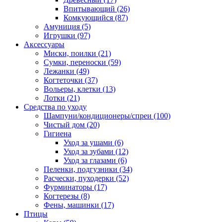
Впитывающий
(26)
Комкующийся
(87)
Амуниция
(5)
Игрушки
(97)
Аксессуары
Миски, поилки
(21)
Сумки, переноски
(59)
Лежанки
(49)
Когтеточки
(37)
Вольеры, клетки
(13)
Лотки
(21)
Средства по уходу
Шампуни/кондиционеры/спреи
(100)
Чистый дом
(20)
Гигиена
Уход за ушами
(6)
Уход за зубами
(12)
Уход за глазами
(6)
Пеленки, подгузники
(34)
Расчески, пуходерки
(52)
Фурминаторы
(17)
Когтерезы
(8)
Фены, машинки
(17)
Птицы