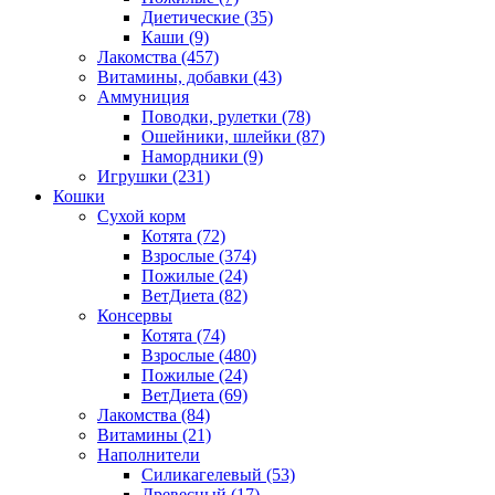
Диетические
(35)
Каши
(9)
Лакомства
(457)
Витамины, добавки
(43)
Аммуниция
Поводки, рулетки
(78)
Ошейники, шлейки
(87)
Намордники
(9)
Игрушки
(231)
Кошки
Сухой корм
Котята
(72)
Взрослые
(374)
Пожилые
(24)
ВетДиета
(82)
Консервы
Котята
(74)
Взрослые
(480)
Пожилые
(24)
ВетДиета
(69)
Лакомства
(84)
Витамины
(21)
Наполнители
Силикагелевый
(53)
Древесный
(17)