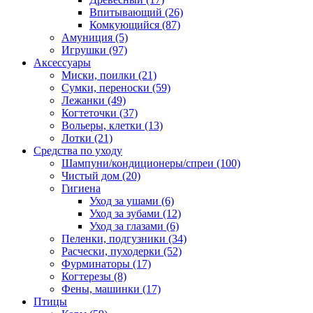
Впитывающий
(26)
Комкующийся
(87)
Амуниция
(5)
Игрушки
(97)
Аксессуары
Миски, поилки
(21)
Сумки, переноски
(59)
Лежанки
(49)
Когтеточки
(37)
Вольеры, клетки
(13)
Лотки
(21)
Средства по уходу
Шампуни/кондиционеры/спреи
(100)
Чистый дом
(20)
Гигиена
Уход за ушами
(6)
Уход за зубами
(12)
Уход за глазами
(6)
Пеленки, подгузники
(34)
Расчески, пуходерки
(52)
Фурминаторы
(17)
Когтерезы
(8)
Фены, машинки
(17)
Птицы