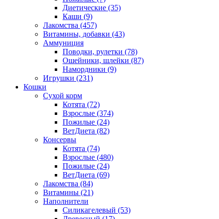
Диетические
(35)
Каши
(9)
Лакомства
(457)
Витамины, добавки
(43)
Аммуниция
Поводки, рулетки
(78)
Ошейники, шлейки
(87)
Намордники
(9)
Игрушки
(231)
Кошки
Сухой корм
Котята
(72)
Взрослые
(374)
Пожилые
(24)
ВетДиета
(82)
Консервы
Котята
(74)
Взрослые
(480)
Пожилые
(24)
ВетДиета
(69)
Лакомства
(84)
Витамины
(21)
Наполнители
Силикагелевый
(53)
Древесный
(17)