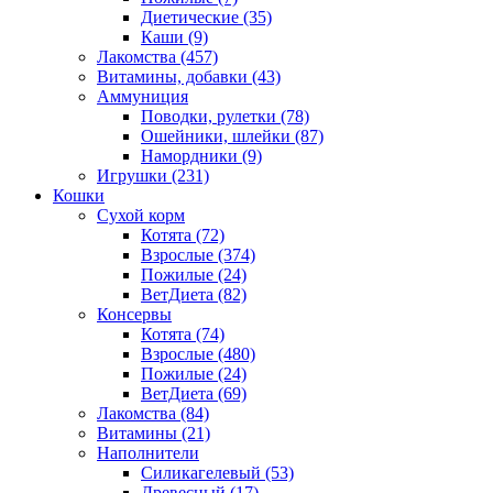
Диетические
(35)
Каши
(9)
Лакомства
(457)
Витамины, добавки
(43)
Аммуниция
Поводки, рулетки
(78)
Ошейники, шлейки
(87)
Намордники
(9)
Игрушки
(231)
Кошки
Сухой корм
Котята
(72)
Взрослые
(374)
Пожилые
(24)
ВетДиета
(82)
Консервы
Котята
(74)
Взрослые
(480)
Пожилые
(24)
ВетДиета
(69)
Лакомства
(84)
Витамины
(21)
Наполнители
Силикагелевый
(53)
Древесный
(17)