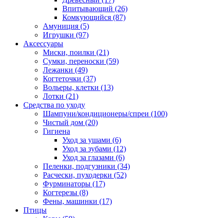
Впитывающий
(26)
Комкующийся
(87)
Амуниция
(5)
Игрушки
(97)
Аксессуары
Миски, поилки
(21)
Сумки, переноски
(59)
Лежанки
(49)
Когтеточки
(37)
Вольеры, клетки
(13)
Лотки
(21)
Средства по уходу
Шампуни/кондиционеры/спреи
(100)
Чистый дом
(20)
Гигиена
Уход за ушами
(6)
Уход за зубами
(12)
Уход за глазами
(6)
Пеленки, подгузники
(34)
Расчески, пуходерки
(52)
Фурминаторы
(17)
Когтерезы
(8)
Фены, машинки
(17)
Птицы