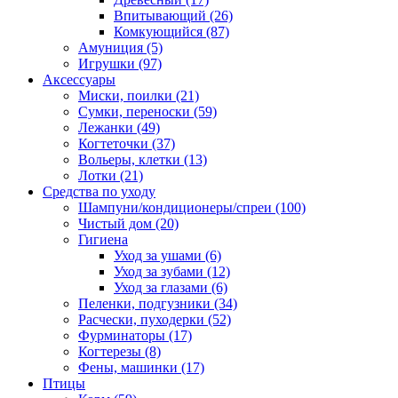
Впитывающий
(26)
Комкующийся
(87)
Амуниция
(5)
Игрушки
(97)
Аксессуары
Миски, поилки
(21)
Сумки, переноски
(59)
Лежанки
(49)
Когтеточки
(37)
Вольеры, клетки
(13)
Лотки
(21)
Средства по уходу
Шампуни/кондиционеры/спреи
(100)
Чистый дом
(20)
Гигиена
Уход за ушами
(6)
Уход за зубами
(12)
Уход за глазами
(6)
Пеленки, подгузники
(34)
Расчески, пуходерки
(52)
Фурминаторы
(17)
Когтерезы
(8)
Фены, машинки
(17)
Птицы