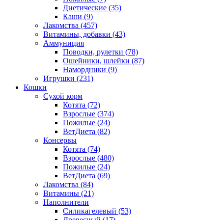
Диетические
(35)
Каши
(9)
Лакомства
(457)
Витамины, добавки
(43)
Аммуниция
Поводки, рулетки
(78)
Ошейники, шлейки
(87)
Намордники
(9)
Игрушки
(231)
Кошки
Сухой корм
Котята
(72)
Взрослые
(374)
Пожилые
(24)
ВетДиета
(82)
Консервы
Котята
(74)
Взрослые
(480)
Пожилые
(24)
ВетДиета
(69)
Лакомства
(84)
Витамины
(21)
Наполнители
Силикагелевый
(53)
Древесный
(17)