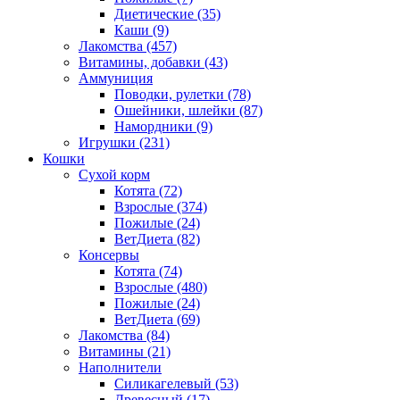
Диетические
(35)
Каши
(9)
Лакомства
(457)
Витамины, добавки
(43)
Аммуниция
Поводки, рулетки
(78)
Ошейники, шлейки
(87)
Намордники
(9)
Игрушки
(231)
Кошки
Сухой корм
Котята
(72)
Взрослые
(374)
Пожилые
(24)
ВетДиета
(82)
Консервы
Котята
(74)
Взрослые
(480)
Пожилые
(24)
ВетДиета
(69)
Лакомства
(84)
Витамины
(21)
Наполнители
Силикагелевый
(53)
Древесный
(17)