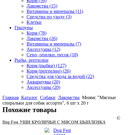
Корм
(59)
Лакомства
(15)
Витамины и минералы
(11)
Средства по уходу
(3)
Клетки
Грызуны
Корм
(78)
Лакомства
(26)
Витамины и минералы
(7)
Аксессуары
(12)
Сено, опилки. песок
(18)
Рыбы, рептилии
Корм (рыбки)
(127)
Корм (рептилии)
(26)
Средства для ухода за водой
(22)
Аквариумы
(20)
Аксессуары
(20)
Главная
Каталог
Собаки
Лакомства
Мнямс "Мясные
спиральки для собак ассорти", 6 шт х 20 г
Похожие товары
©
Dog Fest УШИ КРОЛИЧЬИ С МЯСОМ ЦЫПЛЕНКА