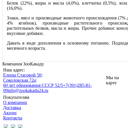
Белок (22%), жиры и масла (4,0%), клетчатка (0,5%), зола
(16,0%).
Злаки, мясо и производные животного происхождения (7% д
4% ягнёнок), производные растительного происхожд
растительных белков, масла и жиры. Прочие добавки: консе
вкусовые добавки.
Давать в виде дополнения к основному питанию. Подходя
месячного возраста.
Компания ЗооКакаду
Наш адрес:
Eлены Стасовой 50;
Мы на
Соколовская 72а;
карте
60 лет образования СССР 52/5
+7(391)285-81-
09
info@zookakadu24.ru
Покупателям
О компании
Доставка
Акции
Контакты