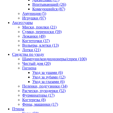
Впитывающий
(26)
Комкующийся
(87)
Амуниция
(5)
Игрушки
(97)
Аксессуары
Миски, поилки
(21)
Сумки, переноски
(59)
Лежанки
(49)
Когтеточки
(37)
Вольеры, клетки
(13)
Лотки
(21)
Средства по уходу
Шампуни/кондиционеры/спреи
(100)
Чистый дом
(20)
Гигиена
Уход за ушами
(6)
Уход за зубами
(12)
Уход за глазами
(6)
Пеленки, подгузники
(34)
Расчески, пуходерки
(52)
Фурминаторы
(17)
Когтерезы
(8)
Фены, машинки
(17)
Птицы