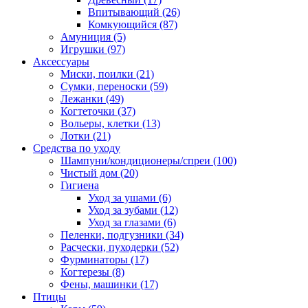
Впитывающий
(26)
Комкующийся
(87)
Амуниция
(5)
Игрушки
(97)
Аксессуары
Миски, поилки
(21)
Сумки, переноски
(59)
Лежанки
(49)
Когтеточки
(37)
Вольеры, клетки
(13)
Лотки
(21)
Средства по уходу
Шампуни/кондиционеры/спреи
(100)
Чистый дом
(20)
Гигиена
Уход за ушами
(6)
Уход за зубами
(12)
Уход за глазами
(6)
Пеленки, подгузники
(34)
Расчески, пуходерки
(52)
Фурминаторы
(17)
Когтерезы
(8)
Фены, машинки
(17)
Птицы