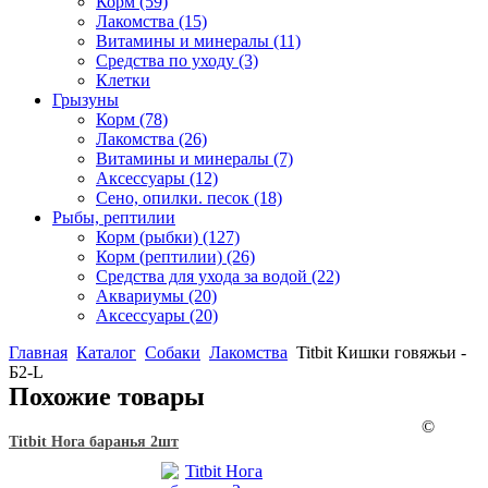
Корм
(59)
Лакомства
(15)
Витамины и минералы
(11)
Средства по уходу
(3)
Клетки
Грызуны
Корм
(78)
Лакомства
(26)
Витамины и минералы
(7)
Аксессуары
(12)
Сено, опилки. песок
(18)
Рыбы, рептилии
Корм (рыбки)
(127)
Корм (рептилии)
(26)
Средства для ухода за водой
(22)
Аквариумы
(20)
Аксессуары
(20)
Главная
Каталог
Собаки
Лакомства
Titbit Кишки говяжьи -
Б2-L
Похожие товары
©
Titbit Нога баранья 2шт