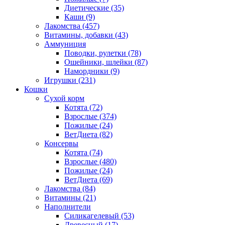
Диетические
(35)
Каши
(9)
Лакомства
(457)
Витамины, добавки
(43)
Аммуниция
Поводки, рулетки
(78)
Ошейники, шлейки
(87)
Намордники
(9)
Игрушки
(231)
Кошки
Сухой корм
Котята
(72)
Взрослые
(374)
Пожилые
(24)
ВетДиета
(82)
Консервы
Котята
(74)
Взрослые
(480)
Пожилые
(24)
ВетДиета
(69)
Лакомства
(84)
Витамины
(21)
Наполнители
Силикагелевый
(53)
Древесный
(17)