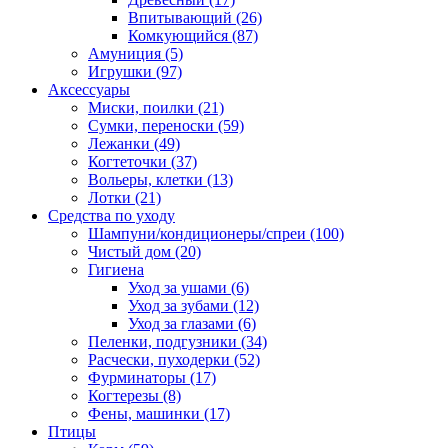
Впитывающий
(26)
Комкующийся
(87)
Амуниция
(5)
Игрушки
(97)
Аксессуары
Миски, поилки
(21)
Сумки, переноски
(59)
Лежанки
(49)
Когтеточки
(37)
Вольеры, клетки
(13)
Лотки
(21)
Средства по уходу
Шампуни/кондиционеры/спреи
(100)
Чистый дом
(20)
Гигиена
Уход за ушами
(6)
Уход за зубами
(12)
Уход за глазами
(6)
Пеленки, подгузники
(34)
Расчески, пуходерки
(52)
Фурминаторы
(17)
Когтерезы
(8)
Фены, машинки
(17)
Птицы