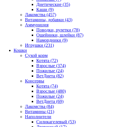
Диетические
(35)
Каши
(9)
Лакомства
(457)
Витамины, добавки
(43)
Аммуниция
Поводки, рулетки
(78)
Ошейники, шлейки
(87)
Намордники
(9)
Игрушки
(231)
Кошки
Сухой корм
Котята
(72)
Взрослые
(374)
Пожилые
(24)
ВетДиета
(82)
Консервы
Котята
(74)
Взрослые
(480)
Пожилые
(24)
ВетДиета
(69)
Лакомства
(84)
Витамины
(21)
Наполнители
Силикагелевый
(53)
Древесный
(17)