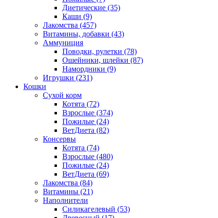
Диетические
(35)
Каши
(9)
Лакомства
(457)
Витамины, добавки
(43)
Аммуниция
Поводки, рулетки
(78)
Ошейники, шлейки
(87)
Намордники
(9)
Игрушки
(231)
Кошки
Сухой корм
Котята
(72)
Взрослые
(374)
Пожилые
(24)
ВетДиета
(82)
Консервы
Котята
(74)
Взрослые
(480)
Пожилые
(24)
ВетДиета
(69)
Лакомства
(84)
Витамины
(21)
Наполнители
Силикагелевый
(53)
Древесный
(17)