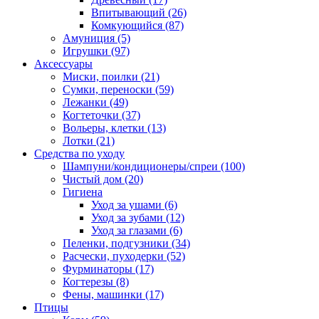
Впитывающий
(26)
Комкующийся
(87)
Амуниция
(5)
Игрушки
(97)
Аксессуары
Миски, поилки
(21)
Сумки, переноски
(59)
Лежанки
(49)
Когтеточки
(37)
Вольеры, клетки
(13)
Лотки
(21)
Средства по уходу
Шампуни/кондиционеры/спреи
(100)
Чистый дом
(20)
Гигиена
Уход за ушами
(6)
Уход за зубами
(12)
Уход за глазами
(6)
Пеленки, подгузники
(34)
Расчески, пуходерки
(52)
Фурминаторы
(17)
Когтерезы
(8)
Фены, машинки
(17)
Птицы