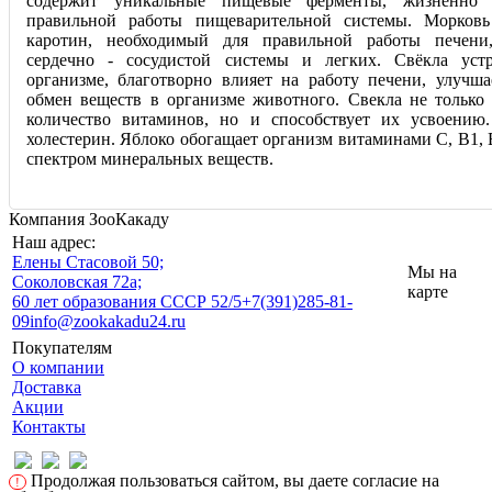
содержит уникальные пищевые ферменты, жизненно 
правильной работы пищеварительной системы. Морковь
каротин, необходимый для правильной работы печени,
сердечно - сосудистой системы и легких. Свёкла уст
организме, благотворно влияет на работу печени, улучш
обмен веществ в организме животного. Свекла не только
количество витаминов, но и способствует их усвоению
холестерин. Яблоко обогащает организм витаминами С, В1, 
спектром минеральных веществ.
Компания ЗооКакаду
Наш адрес:
Eлены Стасовой 50;
Мы на
Соколовская 72а;
карте
60 лет образования СССР 52/5
+7(391)285-81-
09
info@zookakadu24.ru
Покупателям
О компании
Доставка
Акции
Контакты
Продолжая пользоваться сайтом, вы даете согласие на
!