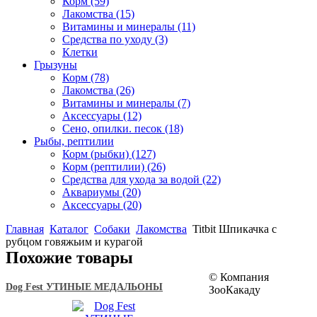
Корм
(59)
Лакомства
(15)
Витамины и минералы
(11)
Средства по уходу
(3)
Клетки
Грызуны
Корм
(78)
Лакомства
(26)
Витамины и минералы
(7)
Аксессуары
(12)
Сено, опилки. песок
(18)
Рыбы, рептилии
Корм (рыбки)
(127)
Корм (рептилии)
(26)
Средства для ухода за водой
(22)
Аквариумы
(20)
Аксессуары
(20)
Главная
Каталог
Собаки
Лакомства
Titbit Шпикачка с
рубцом говяжьим и курагой
Похожие товары
© Компания
Dog Fest УТИНЫЕ МЕДАЛЬОНЫ
ЗооКакаду