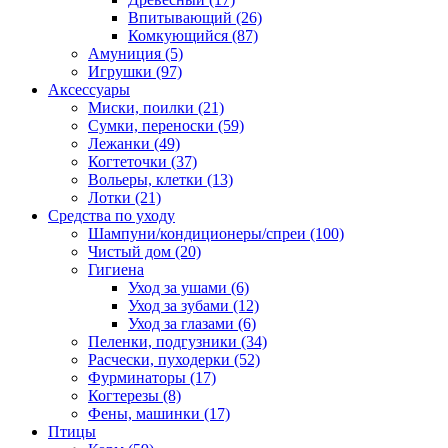
Впитывающий
(26)
Комкующийся
(87)
Амуниция
(5)
Игрушки
(97)
Аксессуары
Миски, поилки
(21)
Сумки, переноски
(59)
Лежанки
(49)
Когтеточки
(37)
Вольеры, клетки
(13)
Лотки
(21)
Средства по уходу
Шампуни/кондиционеры/спреи
(100)
Чистый дом
(20)
Гигиена
Уход за ушами
(6)
Уход за зубами
(12)
Уход за глазами
(6)
Пеленки, подгузники
(34)
Расчески, пуходерки
(52)
Фурминаторы
(17)
Когтерезы
(8)
Фены, машинки
(17)
Птицы