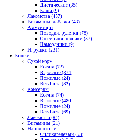
Диетические
(35)
Каши
(9)
Лакомства
(457)
Витамины, добавки
(43)
Аммуниция
Поводки, рулетки
(78)
Ошейники, шлейки
(87)
Намордники
(9)
Игрушки
(231)
Кошки
Сухой корм
Котята
(72)
Взрослые
(374)
Пожилые
(24)
ВетДиета
(82)
Консервы
Котята
(74)
Взрослые
(480)
Пожилые
(24)
ВетДиета
(69)
Лакомства
(84)
Витамины
(21)
Наполнители
Силикагелевый
(53)
Древесный
(17)