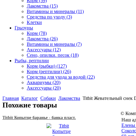
Корм
(59)
Лакомства
(15)
Витамины и минералы
(11)
Средства по уходу
(3)
Клетки
Грызуны
Корм
(78)
Лакомства
(26)
Витамины и минералы
(7)
Аксессуары
(12)
Сено, опилки. песок
(18)
Рыбы, рептилии
Корм (рыбки)
(127)
Корм (рептилии)
(26)
Средства для ухода за водой
(22)
Аквариумы
(20)
Аксессуары
(20)
Главная
Каталог
Собаки
Лакомства
Titbit Жевательный снек
Похожие товары
© Комп
Titbit Копытце баранье - банка пласт.
Наш ад
Eлены 
Соколо