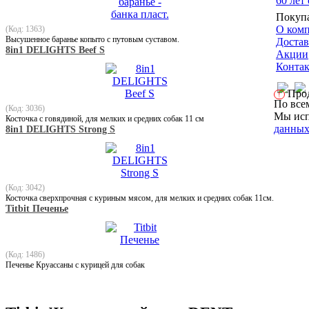
60 лет
Покуп
О ком
(Код: 1363)
Высушенное баранье копыто с путовым суставом.
Достав
8in1 DELIGHTS Beef S
Акции
Конта
Прод
!
По все
(Код: 3036)
Мы исп
Косточка с говядиной, для мелких и средних собак 11 см
данны
8in1 DELIGHTS Strong S
(Код: 3042)
Косточка сверхпрочная с куриным мясом, для мелких и средних собак 11см.
Titbit Печенье
(Код: 1486)
Печенье Круассаны с курицей для собак