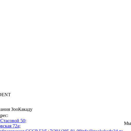
 DENT
ания ЗооКакаду
рес:
Стасовой 50;
Мы 
вская 72а;