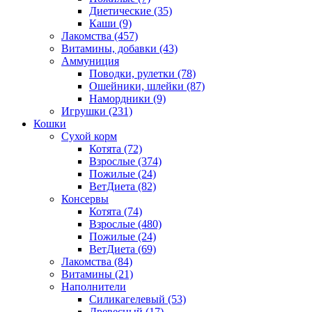
Диетические
(35)
Каши
(9)
Лакомства
(457)
Витамины, добавки
(43)
Аммуниция
Поводки, рулетки
(78)
Ошейники, шлейки
(87)
Намордники
(9)
Игрушки
(231)
Кошки
Сухой корм
Котята
(72)
Взрослые
(374)
Пожилые
(24)
ВетДиета
(82)
Консервы
Котята
(74)
Взрослые
(480)
Пожилые
(24)
ВетДиета
(69)
Лакомства
(84)
Витамины
(21)
Наполнители
Силикагелевый
(53)
Древесный
(17)