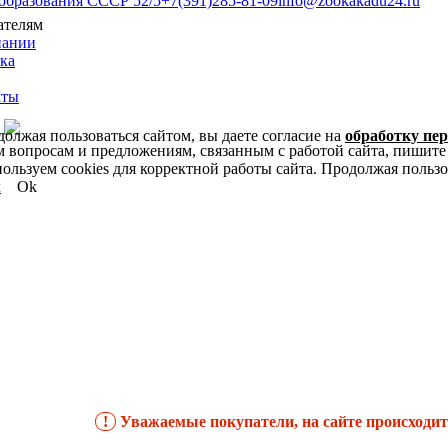
 образования СССР 52/5
+7(391)285-81-09
info@zookakadu24.ru
ателям
пании
ка
кты
олжая пользоваться сайтом, вы даете согласие на
обработку пе
м вопросам и предложениям, связанным с работой сайта, пишите
ользуем cookies для корректной работы сайта. Продолжая пользов
х
Ok
!
Уважаемые покупатели, на сайте происходит 