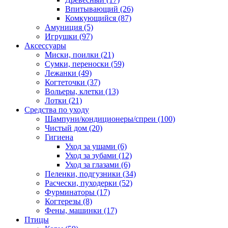
Впитывающий
(26)
Комкующийся
(87)
Амуниция
(5)
Игрушки
(97)
Аксессуары
Миски, поилки
(21)
Сумки, переноски
(59)
Лежанки
(49)
Когтеточки
(37)
Вольеры, клетки
(13)
Лотки
(21)
Средства по уходу
Шампуни/кондиционеры/спреи
(100)
Чистый дом
(20)
Гигиена
Уход за ушами
(6)
Уход за зубами
(12)
Уход за глазами
(6)
Пеленки, подгузники
(34)
Расчески, пуходерки
(52)
Фурминаторы
(17)
Когтерезы
(8)
Фены, машинки
(17)
Птицы