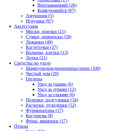
Впитывающий
(26)
Комкующийся
(87)
Амуниция
(5)
Игрушки
(97)
Аксессуары
Миски, поилки
(21)
Сумки, переноски
(59)
Лежанки
(49)
Когтеточки
(37)
Вольеры, клетки
(13)
Лотки
(21)
Средства по уходу
Шампуни/кондиционеры/спреи
(100)
Чистый дом
(20)
Гигиена
Уход за ушами
(6)
Уход за зубами
(12)
Уход за глазами
(6)
Пеленки, подгузники
(34)
Расчески, пуходерки
(52)
Фурминаторы
(17)
Когтерезы
(8)
Фены, машинки
(17)
Птицы