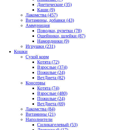
Диетические
(35)
Каши
(9)
Лакомства
(457)
Витамины, добавки
(43)
Аммуниция
Поводки, рулетки
(78)
Ошейники, шлейки
(87)
Намордники
(9)
Игрушки
(231)
Кошки
Сухой корм
Котята
(72)
Взрослые
(374)
Пожилые
(24)
ВетДиета
(82)
Консервы
Котята
(74)
Взрослые
(480)
Пожилые
(24)
ВетДиета
(69)
Лакомства
(84)
Витамины
(21)
Наполнители
Силикагелевый
(53)
Древесный
(17)