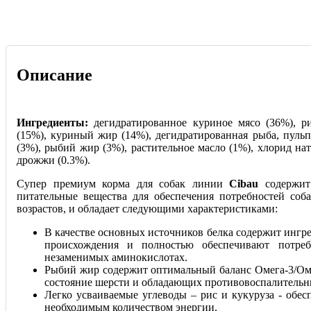
Описание
Ингредиенты:
дегидратированное куриное мясо (36%), ри
(15%), куриный жир (14%), дегидратированная рыба, пульп
(3%), рыбий жир (3%), растительное масло (1%), хлорид на
дрожжи (0.3%).
Супер премиум корма для собак линии
Cibau
содержит
питательные вещества для обеспечения потребностей соб
возрастов, и обладает следующими характеристиками:
В качестве основных источников белка содержит инг
происхождения и полностью обеспечивают потре
незаменимых аминокислотах.
Рыбий жир содержит оптимальный баланс Омега-3/О
состояние шерсти и обладающих противовоспалительн
Легко усваиваемые углеводы – рис и кукуруза - обе
необходимым количеством энергии.