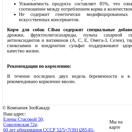
Усваиваемость продукта составляет 85%, что озн
соотношение между потреблением корма и количество
Не содержит генетически модифицированных 
искусственных консервантов.
Корм для собак Cibau содержит специальные добавк
дрожжи, фруктоолигосахариды, пульпа сахарной св
антиоксидантов и витаминов (А, С, Е, Омега-3, Селен), та
глюкозамин и хондроитин сульфат поддерживают здо
качество жизни.
Рекомендации по кормлению:
В течение последних двух недель беременности и в
рекомендовано кормление вволю.
© Компания ЗооКакаду
Наш адрес:
Eлены Стасовой 50;
Мы на
Соколовская 72а;
карте
60 лет образования СССР 52/5
+7(391)285-81-