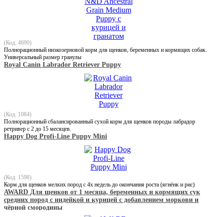
(Код: 4690)
Полнорационный низкозерновой корм для щенков, беременных и кормящих собак.
Универсальный размер гранулы
Royal Canin Labrador Retriever Puppy
(Код: 1084)
Полнорационный сбалансированный сухой корм для щенков породы лабрадор
ретривер с 2 до 15 месяцев.
Happy Dog Profi-Line Puppy Mini
(Код: 1598)
Корм для щенков мелких пород с 4х недель до окончания роста (ягнёнк и рис)
AWARD Для щенков от 1 месяца, беременных и кормящих сук
средних пород с индейкой и курицей с добавлением моркови и
чёрной смородины