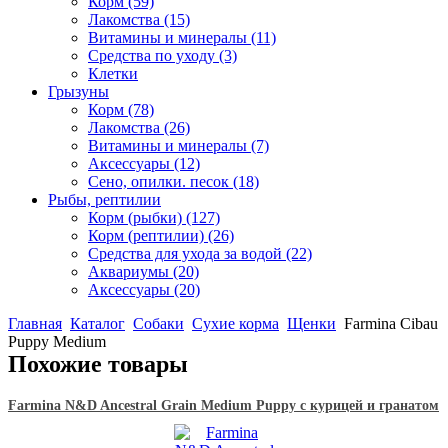
Корм
(59)
Лакомства
(15)
Витамины и минералы
(11)
Средства по уходу
(3)
Клетки
Грызуны
Корм
(78)
Лакомства
(26)
Витамины и минералы
(7)
Аксессуары
(12)
Сено, опилки. песок
(18)
Рыбы, рептилии
Корм (рыбки)
(127)
Корм (рептилии)
(26)
Средства для ухода за водой
(22)
Аквариумы
(20)
Аксессуары
(20)
Главная
Каталог
Собаки
Сухие корма
Щенки
Farmina Cibau
Puppy Medium
Похожие товары
Farmina N&D Ancestral Grain Medium Puppy с курицей и гранатом