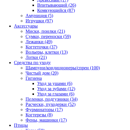
Впитывающий
(26)
Комкующийся
(87)
Амуниция
(5)
Игрушки
(97)
Аксессуары
Миски, поилки
(21)
Сумки, переноски
(59)
Лежанки
(49)
Когтеточки
(37)
Вольеры, клетки
(13)
Лотки
(21)
Средства по уходу
Шампуни/кондиционеры/спреи
(100)
Чистый дом
(20)
Гигиена
Уход за ушами
(6)
Уход за зубами
(12)
Уход за глазами
(6)
Пеленки, подгузники
(34)
Расчески, пуходерки
(52)
Фурминаторы
(17)
Когтерезы
(8)
Фены, машинки
(17)
Птицы