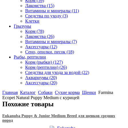
Корм
(59)
Лакомства
(15)
Витамины и минералы
(11)
Средства по уходу
(3)
Клетки
Грызуны
Корм
(78)
Лакомства
(26)
Витамины и минералы
(7)
Аксессуары
(12)
Сено, опилки. песок
(18)
Рыбы, рептилии
Корм (рыбки)
(127)
Корм (рептилии)
(26)
Средства для ухода за водой
(22)
Аквариумы
(20)
Аксессуары
(20)
Главная
Каталог
Собаки
Сухие корма
Щенки
Farmina
Ecopet Natural Puppy Medium с курицей
Похожие товары
Eukanuba Puppy & Junior Medium Breed для щенков средних
пород