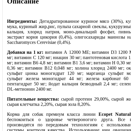
Описание
Ингредиенты:
Дегидратированное куриное мясо (30%), ку
мука, куриный жир,рис, пульпа сахарной свеклы, кукурузны
кальция, хлорид натрия, моно-дикальций фосфат, пивн
экстракт корня цикория (0,4%), олигосахариды маннозы на
Saccharomyces Cerevisiae (0,4%).
Добавки на 1 кг:
витамин А 12000 МЕ; витамин D3 1200 
мг; витамин С 120 мг; ниацин 30 мг; пантотеновая кислота 1
мг; витамин В6 4,8 мг; витамин В1 3,6 мг; витамин Н 0,30 м
0,36 мг; витамин В12 0,048 мг; хол
ина хлорид 2400 мг; о
сульфат цинка моногидрат 120 мг; марганца сульфат м
сульфат железа моногидрат 44 мг; железа карбонат 60
пентагидрат 50 мг; йодат кальция безводный 2,4 мг; селен
DL-метионин 2400 мг.
Питательные вещества:
сырой протеин 29,00%, сырой жи
сырая клетчатка 2,20%, сырая зола 8,20%.
Корма для собак премиум класса линии
Ecopet Natural
беспокоиться о здоровье четвероногого друга. Все 
производятся по передовым технологиям с использова
системы контроля качества. Использование инн овацио