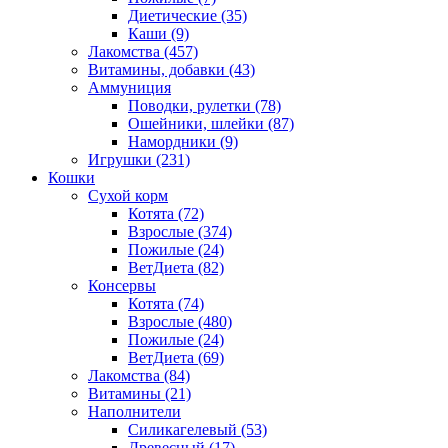
Диетические
(35)
Каши
(9)
Лакомства
(457)
Витамины, добавки
(43)
Аммуниция
Поводки, рулетки
(78)
Ошейники, шлейки
(87)
Намордники
(9)
Игрушки
(231)
Кошки
Сухой корм
Котята
(72)
Взрослые
(374)
Пожилые
(24)
ВетДиета
(82)
Консервы
Котята
(74)
Взрослые
(480)
Пожилые
(24)
ВетДиета
(69)
Лакомства
(84)
Витамины
(21)
Наполнители
Силикагелевый
(53)
Древесный
(17)