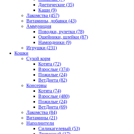
Диетические
(35)
Каши
(9)
Лакомства
(457)
Витамины, добавки
(43)
Аммуниция
Поводки, рулетки
(78)
Ошейники, шлейки
(87)
Намордники
(9)
Игрушки
(231)
Кошки
Сухой корм
Котята
(72)
Взрослые
(374)
Пожилые
(24)
ВетДиета
(82)
Консервы
Котята
(74)
Взрослые
(480)
Пожилые
(24)
ВетДиета
(69)
Лакомства
(84)
Витамины
(21)
Наполнители
Силикагелевый
(53)
Древесный
(17)