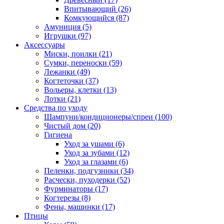
Впитывающий
(26)
Комкующийся
(87)
Амуниция
(5)
Игрушки
(97)
Аксессуары
Миски, поилки
(21)
Сумки, переноски
(59)
Лежанки
(49)
Когтеточки
(37)
Вольеры, клетки
(13)
Лотки
(21)
Средства по уходу
Шампуни/кондиционеры/спреи
(100)
Чистый дом
(20)
Гигиена
Уход за ушами
(6)
Уход за зубами
(12)
Уход за глазами
(6)
Пеленки, подгузники
(34)
Расчески, пуходерки
(52)
Фурминаторы
(17)
Когтерезы
(8)
Фены, машинки
(17)
Птицы