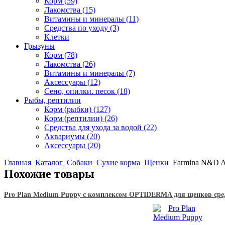
Корм
(59)
Лакомства
(15)
Витамины и минералы
(11)
Средства по уходу
(3)
Клетки
Грызуны
Корм
(78)
Лакомства
(26)
Витамины и минералы
(7)
Аксессуары
(12)
Сено, опилки. песок
(18)
Рыбы, рептилии
Корм (рыбки)
(127)
Корм (рептилии)
(26)
Средства для ухода за водой
(22)
Аквариумы
(20)
Аксессуары
(20)
Главная
Каталог
Собаки
Сухие корма
Щенки
Farmina N&D An
Похожие товары
Pro Plan Medium Puppy с комплексом OPTIDERMA для щенков сре