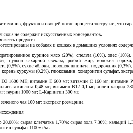
витаминов, фруктов и овощей после процесса экструзии, что гар
licious не содержит искусственных консервантов.
вежесть продукта.
ротестированы на собаках и кошках в домашних условиях содерж
дратированное куриное мясо (20%), спельта (10%), овес (10%)
рыбы, пульпа сахарной свеклы, рыбий жир, волокна гороха
та (0,5%), сухие яблоки, порошок шпината, подорожник (0,3%)
корень куркумы (0,2%), глюкозамин, хондроитин сульфат, экстр
3 1600 ME; витамин Е 600 мг; витамин С 160 мг; витамин PP 
лиевая кислота 0,48 мг; витамин B12 0,1 мг; холин хлорид 280
мг; таурин 1000 мг; L-Карнитин 300 мг.
 зеленого чая 100 мг; экстракт розмарина.
исхождения.
20,00%; сырая клетчатка 1,70%; сырая зола 7,30%; кальций 1,
итин сульфат 1100мг/кг.