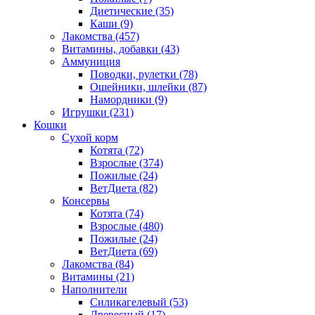
Диетические
(35)
Каши
(9)
Лакомства
(457)
Витамины, добавки
(43)
Аммуниция
Поводки, рулетки
(78)
Ошейники, шлейки
(87)
Намордники
(9)
Игрушки
(231)
Кошки
Сухой корм
Котята
(72)
Взрослые
(374)
Пожилые
(24)
ВетДиета
(82)
Консервы
Котята
(74)
Взрослые
(480)
Пожилые
(24)
ВетДиета
(69)
Лакомства
(84)
Витамины
(21)
Наполнители
Силикагелевый
(53)
Древесный
(17)