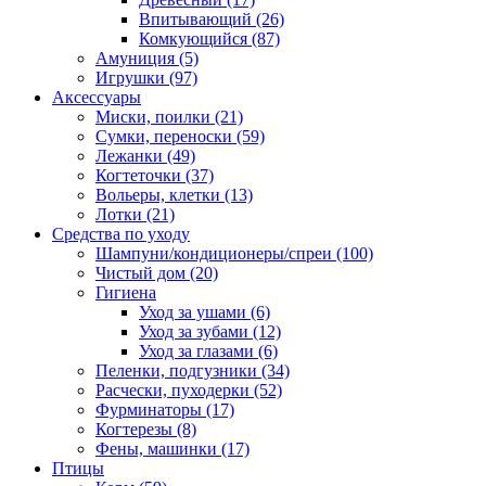
Впитывающий
(26)
Комкующийся
(87)
Амуниция
(5)
Игрушки
(97)
Аксессуары
Миски, поилки
(21)
Сумки, переноски
(59)
Лежанки
(49)
Когтеточки
(37)
Вольеры, клетки
(13)
Лотки
(21)
Средства по уходу
Шампуни/кондиционеры/спреи
(100)
Чистый дом
(20)
Гигиена
Уход за ушами
(6)
Уход за зубами
(12)
Уход за глазами
(6)
Пеленки, подгузники
(34)
Расчески, пуходерки
(52)
Фурминаторы
(17)
Когтерезы
(8)
Фены, машинки
(17)
Птицы