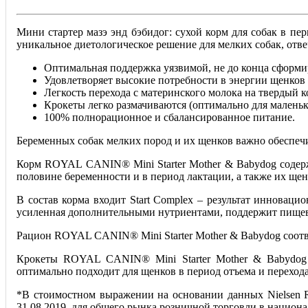
Мини стартер мазэ энд бэбидог: сухой корм для собак в пер
уникальное диетологическое решение для мелких собак, отв
Оптимальная поддержка уязвимой, не до конца сформ
Удовлетворяет высокие потребности в энергии щенков 
Легкость перехода с материнского молока на твердый 
Крокеты легко размачиваются (оптимально для малень
100% полнорационное и сбалансированное питание.
Беременных собак мелких пород и их щенков важно обеспеч
Корм ROYAL CANIN® Mini Starter Mother & Babydog содержи
половине беременности и в период лактации, а также их щенк
В состав корма входит Start Complex – результат иннов
усиленная дополнительными нутриентами, поддержит пищев
Рацион ROYAL CANIN® Mini Starter Mother & Babydog соотве
Крокеты ROYAL CANIN® Mini Starter Mother & Babydog л
оптимально подходит для щенков в период отъема и перехода
*В стоимостном выражении на основании данных Nielsen R
31.08.2019, для общего рынка розничной торговли в национ