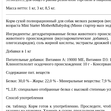
Масса нетто: 1 кг, 3 кг, 8,5 кг.
Корм сухой полнорационный для собак мелких размеров (весо
возраста Mini Starter Mother&Babydog (Мини стартер мазэ энд
Ингридиенты: дегидратированные белки животного происхожд
животного происхождения (вкусоароматические добавки),
олигосахаридов), соль жирной кислоты, экстракты дрожжей (
Добавки в 1 кг
Питательные добавки: Витамин A: 19000 ME, Витамин D3: 1200
Клиноптилолит осадочного происхождения: 10 г - Консерва
Содержание пит. веществ
Белки: 30,0 % - Жиры: 22,0 % - Минеральные вещества: 7,9 % 
*L.I.P.: специально отобранные белки с высокой степенью ус
Способ употребления
см. таблицу. Корм готов к употреблению. Проследите, что
указаны на упаковке. Хранить в сухом, прохладном месте.