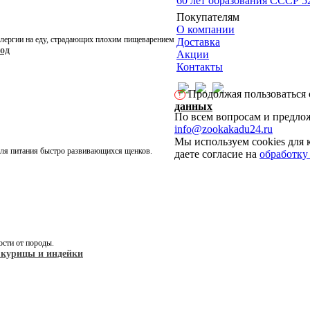
60 лет образования СССР 5
Покупателям
О компании
ллергии на еду, страдающих плохим пищеварением
Доставка
род
Акции
Контакты
Продолжая пользоваться с
!
данных
По всем вопросам и предлож
info@zookakadu24.ru
Мы используем cookies для 
для питания быстро развивающихся щенков.
даете согласие на
обработку
ости от породы.
 курицы и индейки