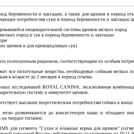
иод беременности и лактации, а также для щенков в период отъем
ечающее потребностям суки в период беременности и лактации щ
ировавшейся пищеварительной системы щенков мелких пород
мелких пород и сук в период беременности и лактации
корм
ких щенков и для привередливых сук)
ить полноценным рационом, соответствующим их особым потреб
т все питательные вещества, необходимые собакам мелких пор
ам в возрасте до 2 месяцев в период отъема.
ационных исследований ROYAL CANIN®, эксклюзивная комбинац
арительную систему и иммунитет щенков.
тствует высоким энергетическим потребностям собаки в конце 
егко размачиваются до консистенции каши и обладают высо
 на твердое питание.
MS для сегмента "Сухие и влажные корма для щенков" (сегме
альной городской России, действительно по состоянию на 19.1