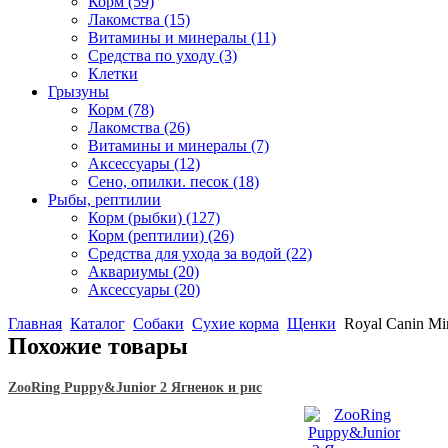
Корм
(59)
Лакомства
(15)
Витамины и минералы
(11)
Средства по уходу
(3)
Клетки
Грызуны
Корм
(78)
Лакомства
(26)
Витамины и минералы
(7)
Аксессуары
(12)
Сено, опилки. песок
(18)
Рыбы, рептилии
Корм (рыбки)
(127)
Корм (рептилии)
(26)
Средства для ухода за водой
(22)
Аквариумы
(20)
Аксессуары
(20)
Главная
Каталог
Собаки
Сухие корма
Щенки
Royal Canin Min
Похожие товары
ZooRing Puppy&Junior 2 Ягненок и рис