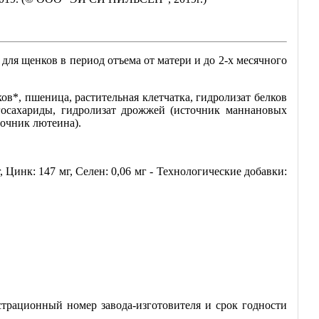
для щенков в период отъема от матери и до 2-х месячного
в*, пшеница, растительная клетчатка, гидролизат белков
госахариды, гидролизат дрожжей (источник мaннановых
точник лютеина).
 Цинк: 147 мг, Ceлeн: 0,06 мг - Технологические добавки:
страционный номер завода-изготовителя и срок годности