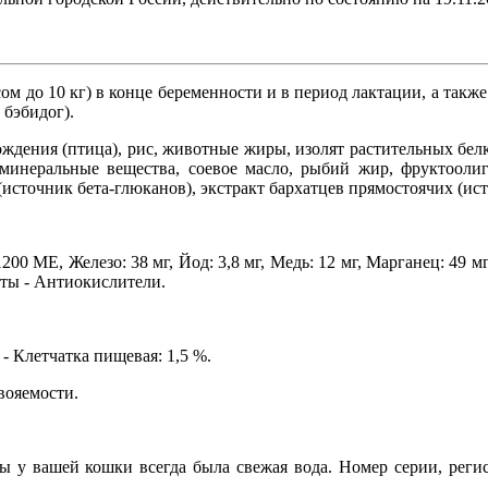
м до 10 кг) в конце беременности и в период лактации, а также 
 бэбидог).
ения (птица), рис, животные жиры, изолят растительных белко
 минеральные вещества, соевое масло, рыбий жир, фруктооли
источник бета-глюканов), экстракт бархатцев прямостоячих (ис
 ME, Железо: 38 мг, Йод: 3,8 мг, Медь: 12 мг, Марганец: 49 мг,
нты - Антиокислители.
- Клетчатка пищевая: 1,5 %.
вояемости.
бы у вашей кошки всегда была свежая вода. Номер серии, реги